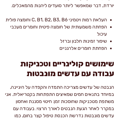
יורדת, דבר שמאפשר ליותר סועדים ליהנות מהמאכלים.
העלאת רמות ויטמיני C, B1, B2, B3, B6 וחומצה פולית
הפחתה משמעותית של חומצה פיטית וחומרים מעכבי
עיכול
שיפור זמינות חלבון וברזל
הפחתת חומרים אלרגניים
שימושים קולינריים וטכניקות
עבודה עם עדשים מונבטות
הנבטה של עדשים מצריכה התמדה והקפדה על היגיינה,
במיוחד בתנאים חמים שמאיצים התפתחות בקטריאלית. אני
משתפת מטכניקות שחוסכות זמן: חיטוי מסננת ואחסון
במקרר לאחר הגעת הנבטים לאורך הרצוי. בעבודה עם
עדשים מונבטות נדרשת הכנסת טיפול קצר בחום, כמו