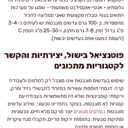
גלוטתיון – אנטי-אוקסידנט משמעותי – שמגן על מערכות
התאים בגוף. טבלה מקצועית שאני ממליצה להכיר
מהספרות: ב-100 גרם עדשים מונבטות יש לעיתים כ-3-4
מ"ג ברזל זמין, 7-8 גרם חלבון, ו-25-30 מ"ג ויטמין C
(לעומת כמעט אפס בעדשים יבשות).
פוטנציאל בישול, יצירתיות והקשר
לקטגוריות מתכונים
שימוש בעדשים מונבטות אינו מוגבל רק לסלטים ולעבודה
קרה. דגמתי תוספות עשירות במיוחד לתבשילי נזיד ומרק,
ורקמתי קומבינציות שלא היו מתאפשרות בעבודה עם
קטניות לא מונבטות, בעיקר בתפריט טבעוני. שילוב עדשים
מונבטות
בסלטים מגוונים
יוצר מרקם מלא חיים, צבעוניות
ומתיקות טבעית. בתוספת ירקות טריים, תקבלו מנה עיקרית
או תוספת מושכת ומזינה.