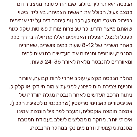
הנבטה היא תהליך ביולוגי שבו הזרע עובר ממצב רדום
למצב פעיל, הכולל את ראשית הצמיחה. בא לידי ביטוי
בפירוק מאגרי העמילן, חלבון ופוליסכרידים על ידי אנזימים
שאותם מייצר הזרע, כך שנוצרות צורות פשוטות שקל לגוף
לעכל ולנצל. הפעלת האנזימים הללו מתחילה בדרך כלל
לאחר השריה של 8-12 שעות במים פושרים, שאחריה
מסננים, שוטפים ומניחים את העדשים בתנאים לחים
ומאווררים להנבטה מלאה לאורך 24-36 שעות.
מהלך הנבטה מקצועי עוקב אחרי לחות קבועה, אוורור
ומניעת צבירת חום קיצוני, למניעת צימוח חיידקי או קלקול.
ניתוח הרכב העדשים לאחר הנבטה מגלה הורדה של
איניביטורים לאנזימי טריפסין (שרלבנטיים לספיגת חלבון),
צמצום חומצה אוקסלית, ומעבר לפרופיל חומצות אמינו
איכותי יותר. מחקרים ממליצים לשלב בעבודת המטבח
מסננת מקצועית וזרם מים נקי במהלך ההנבטה.