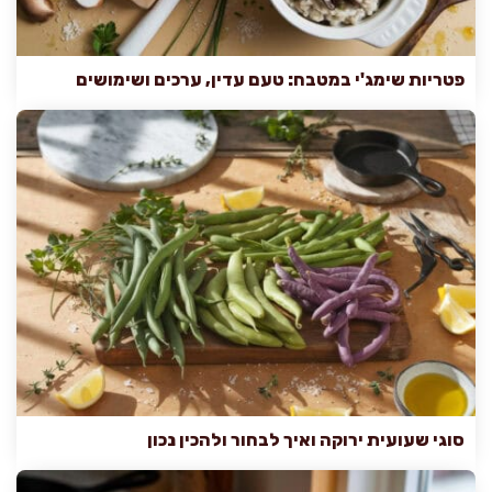
פטריות שימג'י במטבח: טעם עדין, ערכים ושימושים
סוגי שעועית ירוקה ואיך לבחור ולהכין נכון