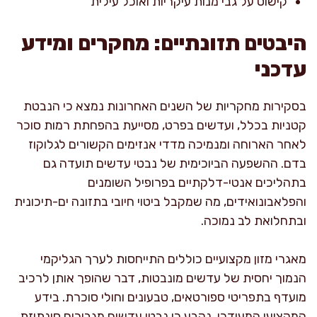
קישוט על גבי מנות עיקריות ואוכל עילית
היבטים תזונתיים: מחקרים ומידע
עדכני
בסקירות מחקריות של השנים האחרונות נמצא כי הנבטת
קטניות בכלל, ועדשים בפרט, מסייעת בהפחתת רמות סוכר
לאחר הארוחה ומנמיכה מדדי אנזימים הקשורים לגלוקוז
בדם. ההשפעה הביוכימית של נבטי עדשים תועדה גם
בתהליכים אנטי-דלקתיים בפרופיל השומנים
והפלאבונואידים, מה שמקבל ביטוי חיובי בתזונה ים-תיכונית
ובתחלואת לב נמוכה.
מאגרי מזון מקצועיים כוללים התייחסות לערך הגליקמי
הנמוך יחסית של עדשים מונבטות, דבר שהופך אותן לרכיב
מועדף בתפריטי ספורטאים, טבעונים וחולי סוכרת. בידע
המקצועי המעודכן, נקבע כי נבטי עדשים מגבירים סינתיזת