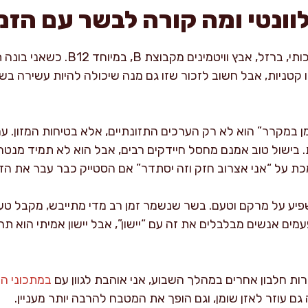
וונטי ומה קורה לבשר עם הזמ
סטייק הוא מקור מצוין לחלבון איכותי, ב
ו קטניות, אבל חשוב לזכור שזו גם מנה שיכולה להיות עשירה בשומן
במקרר” הוא לא רק הערכים התזונתיים, אלא בטיחות המזון. ע
. בישול טוב אמנם מחסל חיידקים רבים, אבל הוא לא תמיד מנט
מכת על “אני אצרוב חזק וזה יסתדר” אם הסטייק כבר עבר את הז
יע על מרקם וטעם. בשר שנשמר זמן רב מדי מתייבש, מקבל טעמי
ים אנשים מבלבלים את זה עם “יישון”, אבל יישון אמיתי הוא תה
ת חלבון אחרים במהלך השבוע, אני אוהבת לגוון עם
במתכוני הד
ה גם עוזר לאזן שומן, וגם הופך את המטבח להרבה יותר מעניין.