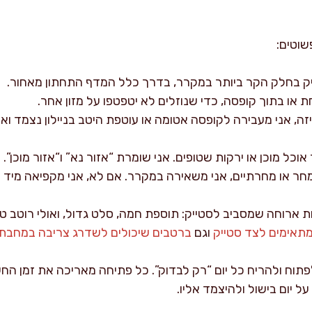
שוטים:
ק בחלק הקר ביותר במקרר, בדרך כלל המדף התחתון מאחור.
 או בתוך קופסה, כדי שנוזלים לא יטפטפו על מזון אחר.
ה, אני מעבירה לקופסה אטומה או עוטפת היטב בניילון נצמד וא
כל מוכן או ירקות שטופים. אני שומרת “אזור נא” ו“אזור מוכן”.
 מחר או מחרתיים, אני משאירה במקרר. אם לא, אני מקפיאה מיד 
ת ארוחה שמסביב לסטייק: תוספת חמה, סלט גדול, ואולי רוטב 
תאימים לצד סטייק
וגם
ברטבים שיכולים לשדרג צריבה במחבת
 לפתוח ולהריח כל יום “רק לבדוק”. כל פתיחה מאריכה את זמן החש
 יום בישול ולהיצמד אליו.