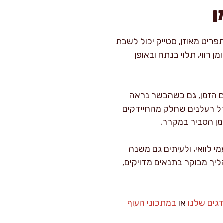
ן
רזל, אבץ וויטמינים מקבוצת B, במיוחד B12. כשאני בונה תפריט מאוזן, סטייק יכול לשבת
 רווי, תלוי בנתח ובאופן
ם הזמן, גם כשהבשר נראה
רל רעלנים שחלק מהחיידקים
מן הסביר במקרר.
 לוואי, ולעיתים גם משנה
ליך מבוקר בתנאים מדויקים,
גים שלנו
או
במתכוני העוף