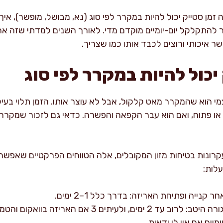
מן סטייק יכול להיות במקרר לפי סוג (נא, מבושל, מופשר), איך 
 להתקלקל יום-יומיים מוקדם מדי. לאורך השנים למדתי שזה א
ר איכותי ורוצים לכבד אותו כמו שצריך.
יכול להיות במקרר לפי סוג
י הוא שהמקרר מאט קלקול, אבל לא עוצר אותו. הזמן תלוי בעי
או פתוח, ואם הוא עבר הקפאה והפשרה. כדאי גם לזכור שמקרר 
י עקרונות בטיחות מזון המקובלים, אלה הטווחים הפרקטיים שא
קנייה ופתיחת האריזה: בדרך כלל 1–2 ימים.
סטייק נא באריזה מקורית סגורה היטב: לרוב עד 2 ימים, ו
ים אם אין לי ודאות.