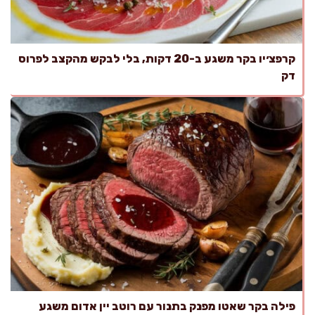
קרפצ׳יו בקר משגע ב-20 דקות, בלי לבקש מהקצב לפרוס
דק
פילה בקר שאטו מפנק בתנור עם רוטב יין אדום משגע