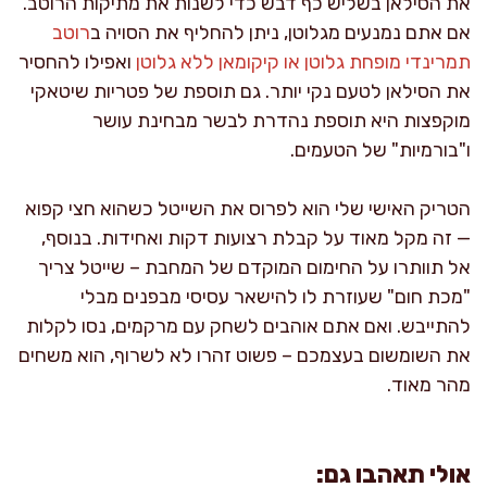
את הסילאן בשליש כף דבש כדי לשנות את מתיקות הרוטב.
אם אתם נמנעים מגלוטן, ניתן להחליף את הסויה ב
רוטב
תמרינדי מופחת גלוטן או קיקומאן ללא גלוטן
ואפילו להחסיר
את הסילאן לטעם נקי יותר. גם תוספת של פטריות שיטאקי
מוקפצות היא תוספת נהדרת לבשר מבחינת עושר
ו"בורמיות" של הטעמים.
הטריק האישי שלי הוא לפרוס את השייטל כשהוא חצי קפוא
— זה מקל מאוד על קבלת רצועות דקות ואחידות. בנוסף,
אל תוותרו על החימום המוקדם של המחבת – שייטל צריך
"מכת חום" שעוזרת לו להישאר עסיסי מבפנים מבלי
להתייבש. ואם אתם אוהבים לשחק עם מרקמים, נסו לקלות
את השומשום בעצמכם – פשוט זהרו לא לשרוף, הוא משחים
מהר מאוד.
אולי תאהבו גם: