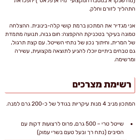
(מה שנקרא במטבח המקצועי "מיז אן פלאס") יהפכו את
התהליך לזורם וחלק.
אני מגדיר את המתכון ברמת קושי קלה-בינונית. ההצלחה
טמונה בעיקר בטכניקת ההקפצה: חום גבוה, תנועה מתמדת
של המרית, וחיתוך נכון של נתחי השייטל. עם קצת תרגול,
גם טבחים ביתיים יוכלו להגיע לתוצאה מקצועית, עשירה
ומרשימה.
רשימת מצרכים
המתכון מניב 4 מנות עיקריות בגודל של כ-200 גרם למנה.
שייטל טרי – 500 גרם, פרוס לרצועות דקות עם
הסיבים (נתח רך ובעל טעם בשרי עמוק)