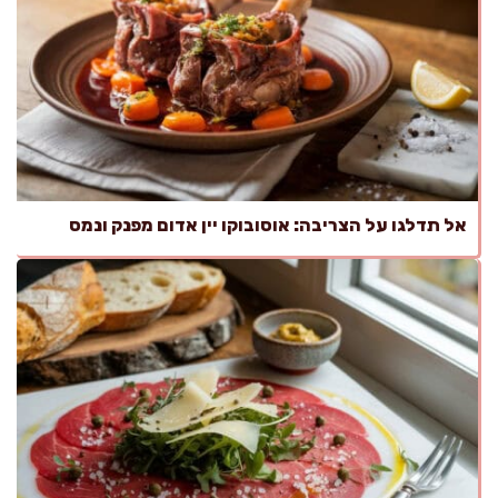
אל תדלגו על הצריבה: אוסובוקו יין אדום מפנק ונמס