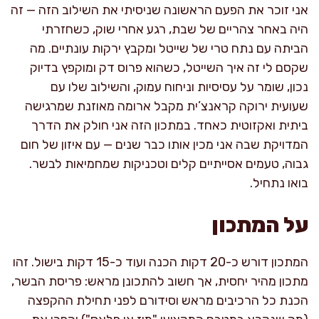
אני זוכר את הפעם הראשונה שניסיתי את השילוב הזה — זה
היה באחר צהריים של שבת, רגע אחרי שוק, כשחזרתי
הביתה עם נתח טרי של שייטל ומקבץ ירקות עונתיים. מה
שקסם לי זה איך השייטל, כשהוא פרוס דק ומוקפץ בדיוק
נכון, שומר על עסיסיות וניחוח עמוק, והשילוב שלו עם
שעועית ירוקה קראנצ’ית מקבל ארומה מאוזנת שמרגישה
ביתית ואקזוטית כאחד. במתכון הזה אני חולק את הדרך
המדויקת שבה אני מכין אותו כבר שנים — עם איזון של חום
גבוה, טעמים אסייתיים קלים וטכניקות שמחמיאות לבשר.
בואו נתחיל.
על המתכון
המתכון דורש כ-20 דקות הכנה ועוד כ-15 דקות בישול. זהו
מתכון מהיר יחסית, אך חשוב להתכונן מראש: פריסת הבשר,
הכנת כל הרכיבים מראש וסידורם לפני תחילת ההקפצה