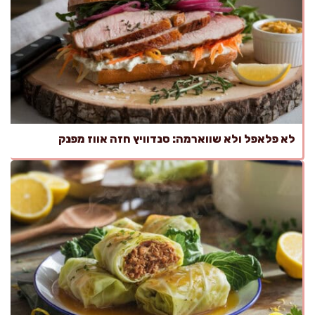
לא פלאפל ולא שווארמה: סנדוויץ חזה אווז מפנק