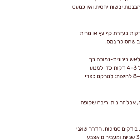
 הסיר. אם הבננות יבשות יחסית ואין כמעט
ים לרתיחה עדינה על אש בינונית, תוך ערבוב כל 1–2 דקות בעזרת כף עץ או מרית
וב שהסוכר נמס.
 לאש בינונית-נמוכה כך
שהבעבוע יהיה עקבי אך לא אלים. מבשלים 25 דקות, מערבבים ומגרדים את תחתית הסיר כל 3–4 דקות כדי למנוע
הדבקה. בשלב הזה אני מחליט על מרקם: למרקם חלק יותר מועכים עם מועך תפוחי אדמה 6–8 לחיצות; למרקם כפרי
 אבל זה נותן ריבה שקופה
ם יש הרבה נוזלים), בודקים סמיכות. הדרך שאני
הכי סומך עליה: שמים צלחת קטנה במקפיא ל-5 דקות. מטפטפים עליה כפית ריבה, מחכים 30 שניות ומעבירים אצבע