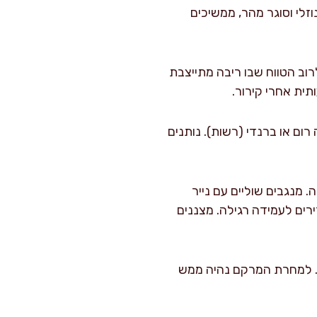
זלי וסוגר מהר, ממשיכים
טווח 104–105 מעלות. זה לרוב הטווח שבו ריבה מתייצבת
תית אחרי קירור.
ם או ברנדי (רשות). נותנים
צנות החמות עד כ-0.5 ס"מ מהשפה. מנגבים שוליים עם נייר
ביתי פשוט: הופכים את הצנצנות ל-10 דקות ואז מחזירים לעמידה רגילה. מצננים
. למחרת המרקם נהיה ממש