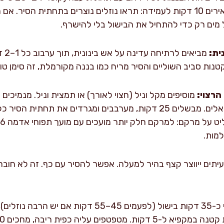
מעל את הסוכר והמלח. משאירים 10 דקות לעמידה: תראו נוזלים נוצרים בתחתית
ית:
מביא
קטנות סביב השוליים והסיר מריח כמו בננה מקורמלת, זה סימן ט
רצוי:
מוסיפים מקל וניל (חצוי לאורך) או תמצית וניל. מנמיכים
מות.
יתים ייווצר קצף בהיר למעלה. אפשר להסיר עם כף. זה לא חובה,
אחרי כ-35 דקות בישול (לפעמים 45–55 דקות א