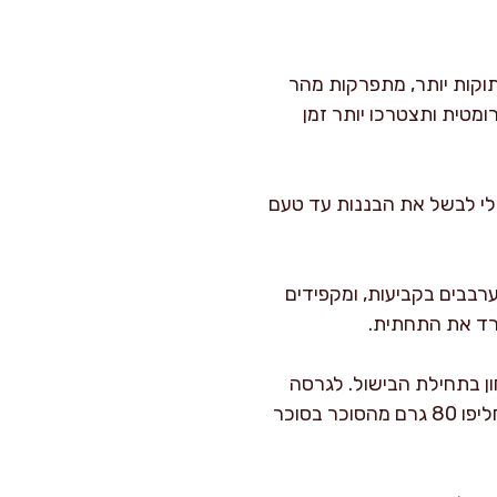
תוקות יותר, מתפרקות מהר
ומטית ותצטרכו יותר זמן
בלי לבשל את הבננות עד טעם
רבבים בקביעות, ומקפידים
גרד את התחתית.
פו 1 גרם קינמון ועוד 1 גרם הל טחון בתחילת הבישול. לגרסה
טרופית הוסיפו 20 גרם קוקוס טחון ב-5 הדקות האחרונות. לגרסה עם “עומק” של קונדיטוריה, החליפו 80 גרם מהסוכר בסוכר