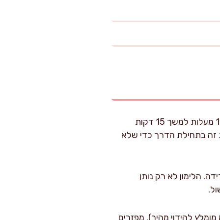
שוטפים היטב 2 צנצנות זכוכית ומכסים. מניחים בתנור על 110 מעלות למשך 15 דקות
י אוהב לעשות את זה בתחילת הדרך כדי שלא
ה. הלימון לא רק נותן
ל.
הבננות לסיר רחב עם תחתית עבה (קוטר 24–28 ס"מ מומלץ להידוי מהיר). מפזרים