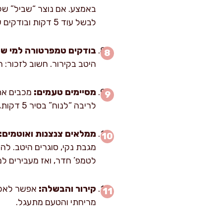
באמצע. אם נוצר “שביל” שלא
לבשל עוד 5 דקות ובודקים שוב.
בודקים טמפרטורה למי שא
היטב בקירור. חשוב לזכור: 
מסיימים טעמים:
מכבים את 
לריבה “לנוח” בסיר 5 דקות, זה מייצב את המרקם ומפזר את חתיכות הפרי בצורה אחידה.
ממלאים צנצנות ואוטמים:
לטמפ’ חדר, ואז מעבירים ל
קירור והבשלה:
אפשר לאכו
מריחתי והטעם מתעגל.