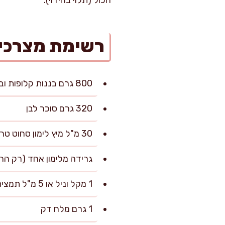
רשימת מצרכי
800 גרם בננות קלופות ובשלות מאוד (כ-6–7 בננות בינוניות), חתוכות לפרוסות בעובי 1 ס"מ
320 גרם סוכר לבן
30 מ"ל מיץ לימון סחוט טרי
גרידה מלימון אחד (רק הח
1 מקל וניל או 5 מ"ל תמצית וניל איכותית
1 גרם מלח דק