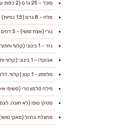
סוכר – 25 גרם (2 כפות שטוחות, מומסות בחומץ)
מלח – 8 גרם (1.5 כפיות)
נורי (אצת סושי) – 5 דפים (24×21 ס"מ כל אחד, טריים ואטומים לאוויר)
גזר – 1 בינוני (קלוף וחתוך לגפרורים דקים)
אבוקדו – 1 בינוני (קלוף וחתוך לסטיקים)
מלפפון – 1 קטן (קלוף, ללא גרעינים, חתוך לרצועות)
פילה סלמון טרי (סשימי איכותי) – 125 גרם (חתוך לרצועות ד
סטיקי טופו (לא חובה, לצמחונים) – 80 גרם (מושרה ברוטב ס
מחצלת גלגול (מאקי סושי) – 1 יח