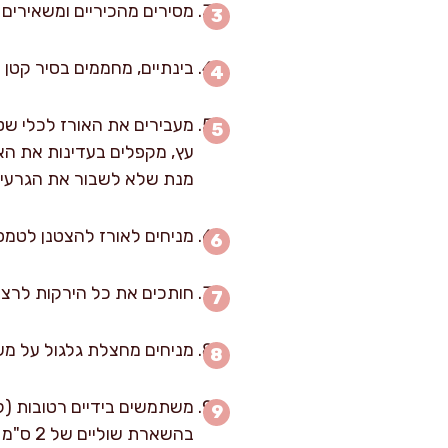
מסירים מהכיריים ומשאירים מכוסה ל-10 דקות נוספות כדי שהאדים י
בינתיים, מחממים בסיר קטן 
מעבירים את האורז לכלי שטו
עץ, מקפלים בעדינות את הא
מנת שלא לשבור את הגרעינ
מניחים לאורז להצטנן לטמפ
חותכים את כל הירקות לרצוע
מניחים מחצלת גלגול על משט
בהשארת שוליים של 2 ס"מ בחלקו העליון של הנורי. אין לדחוס את האורז! המפתח לאווריריות.