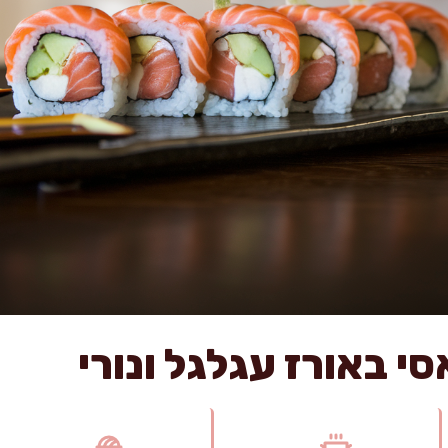
סי באורז עגלגל ונורי