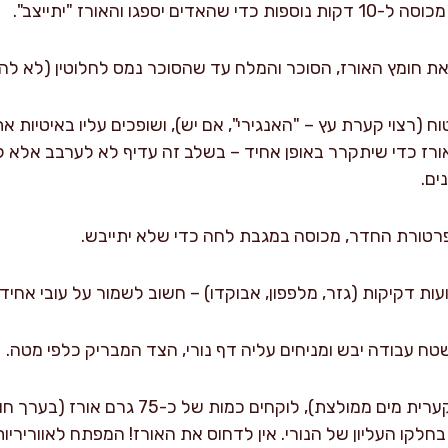
ספגו והאורז "יתייצב".
את חומץ האורז, הסוכר והמלח עד שהסוכר נמס לחלוטין (לא לה
ח (רצוי קערת עץ – "האנגירי", אם יש), ושופכים עליו באיטיות 
ורז כדי שיתקרר באופן אחיד – בשלב זה עדיף לא לערבב אלא לה
ים.
רטורת החדר, מכוסה במגבת לחה כדי שלא יתייבש.
ות דקיקות (גזר, מלפפון, אבוקדו) – חשוב לשמור על עובי אחיד
ח עבודה יבש ומניחים עליה דף נורי, הצד המבריק כלפי מטה.
משתמשים בידיים רטובות (קערית מים ממולצת), 