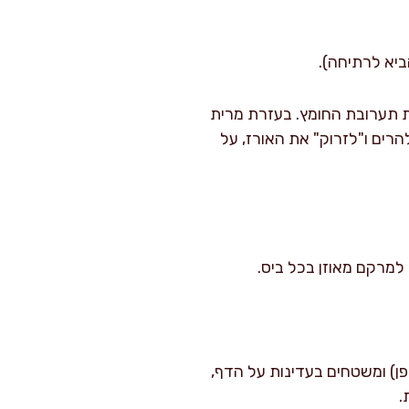
ביא לרתיחה).
את תערובת החומץ. בעזרת מרית
רים ו"לזרוק" את האורז, על
 למרקם מאוזן בכל ביס.
לוקחים כמות של כ-75 גרם אורז (בערך חופן) ומשטחים בעדינות על הדף,