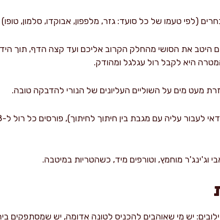
י טעמו של כל סועד: גזר, מלפפון, אבוקדו, סלמון, טופו) ב-1/3 התחתון של הא
היטב את הסושי מהחלק הקרוב אליכם ועד קצה הדף, תוך הידו
טרה היא לקבל רול עגלגל ומהודק.
רת מעט מים על השוליים העליונים של הנורי להדבקה טובה.
בי וג'ינג'ר מוחמץ, וטורפים מיד, כשהטריות במיטבה.
ילובים: יש מי שאוהבים להכניס לטונה אדומה, יש שמסתפקים ביר