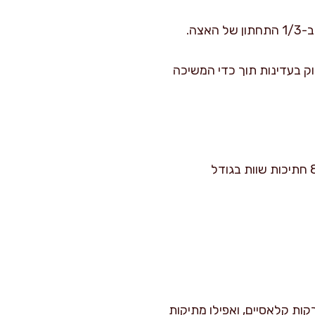
צה.
ק בעדינות תוך כדי המשיכה
בעזרת סכין חדה ורטובה (כדאי לעבור עליה עם מגבת בין חיתוך לחיתוך), פורסים כל רול ל-8 חתיכות שוות בגודל
קות קלאסיים, ואפילו מתיקות