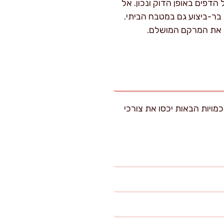
הדפים באופן הדוק ונכון. אל
בר-ביצוע גם במטבח הביתי.
שי את המרקם המושלם.
 נחתך ל-8 פרוסות, כלומר כ-40 יחידות סושי), והכמויות הבאות יכסו את צורכי