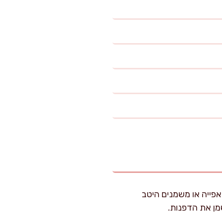
ן-תחתון). מרפדים תבנית אינגליש קייק 30 ס"מ בנייר אפייה או משמנים היטב