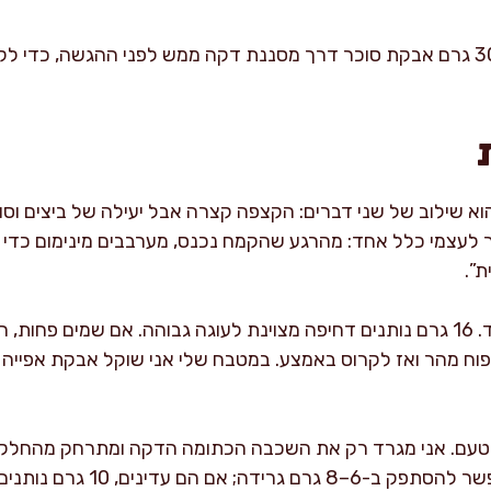
אופציונלי להגשה: מפזרים 30 גרם אבקת סוכר דרך מסננת דקה ממש לפני ההגש
וא שילוב של שני דברים: הקצפה קצרה אבל יעילה של ביצים וסוכ
ר לעצמי כלל אחד: מהרגע שהקמח נכנס, מערבבים מינימום כדי 
ת”.
דיוק באבקת אפייה חשוב במיוחד. 16 גרם נותנים דחיפה מצוינת לעוגה גבוהה. אם 
תפוח מהר ואז לקרוס באמצע. במטבח שלי אני שוקל אבקת אפייה
א טעם. אני מגרד רק את השכבה הכתומה הדקה ומתרחק מהחלק הל
 10 גרם נותנים “אגרוף” תפוזי מדויק.