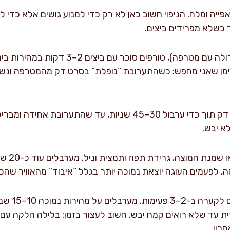
יה ומלח. הניפוי חשוב כאן לא רק כדי למנוע גושים אלא כדי ל
 כשלא מפרידים ביצים.
בקערת מיקסר (או קערה גדולה עם מטרפה), טו
מוסיפים שמן בהדרגה בזרם דק תוך כדי ערבול 30–45 שניות, עד שהת
לא יבש.
מוסיפים מ
, לפעמים העוגה יוצאת נמוכה יותר בגלל “איבוד” מהאוויר שהכנ
מוסיפים את 
ת עד שלא רואים קמח יבש. חשוב לעצור בזמן: בלילה חלקה עם
רון.