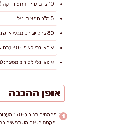
10 גרם גרידת תפוז דקה (מתפוזים שטופים היטב)
5 מ"ל תמצית וניל
80 גרם יוגורט טבעי או שמנת חמוצה
אופציונלי לציפוי: 30 גרם אבקת סוכר
אופציונלי לסירופ ספיגה: 60 מ"ל מיץ תפוזים + 40 גרם סוכר
אופן ההכנה
ומקמחים. אם משתמשים בתבנית עגולה 24 ס"מ, מומלץ לרפד את התחתית 