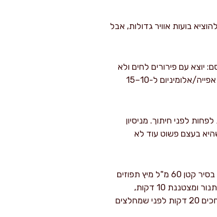
נית על השיש כדי להוציא בועות אוויר גדולות, אבל
יסם: יוצא עם פירורים לחים ולא
עם בלילה רטובה. אם החלק העליון משחים מהר מדי לפני שהמרכז מוכן, מכסים ברפיון בנייר אפייה/אלומיניום ל-10–15
נית 10 דקות. משחררים בעדינות ומעבירים לרשת צינון לעוד 30 דקות לפחות לפני חיתוך. מניסיון
צע, למרות שהיא בעצם פשוט עוד לא
אופציונלי לסירופ ספיגה (מומלץ אם רוצים עוגה לחה במיוחד): בזמן שהעוגה נאפית, מחממים בסיר קטן 60 מ"ל מיץ תפוזים
עם 40 גרם סוכר עד שהסוכר נמס לגמרי, עוד 1–2 דקות רתיחה עדינה. כשהעוגה יוצאת מהתנור ומצטננת 10 דקות,
דוקרים בעדינות את החלק העליון 12–15 דקירות עם שיפוד ושופכים את הסירופ בהדרגה. מחכים 20 דקות לפני שמחלצים