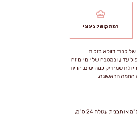
רמת קושי: בינוני
של כבוד דווקא בזכות
 עדין, ובמטבח של יום יום זה
י ולח שמחזיק כמה ימים. הריח
ה החמה הראשונה.
זמן הכנה: כ-15 דקות. זמן אפייה: 40–50 דקות. רמת קושי: קל. כמות: תבנית אינגליש קייק 30 ס"מ או תבנית עגולה 24 ס"מ,