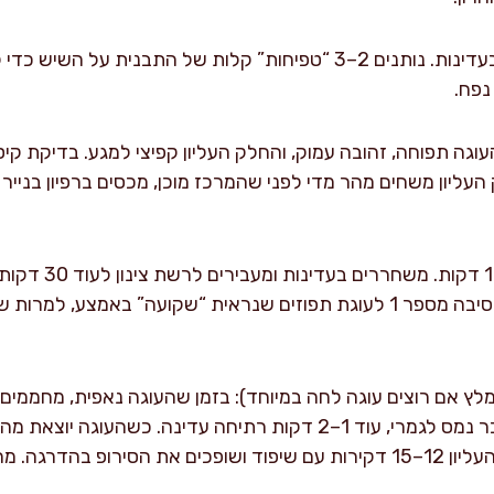
מעבירים לתבנית ומיישרים בעדינות. נותנים 2–3 “טפיחות” קלות של התב
נפח.
ות, עד שהעוגה תפוחה, זהובה עמוק, והחלק העליון קפיצי למגע. בדיקת ק
מוציאים ומקררים בתב
שלי, החיתוך המוקדם הוא הסיבה מספר 1 לעוגת תפוזים שנראית “שקועה” באמ