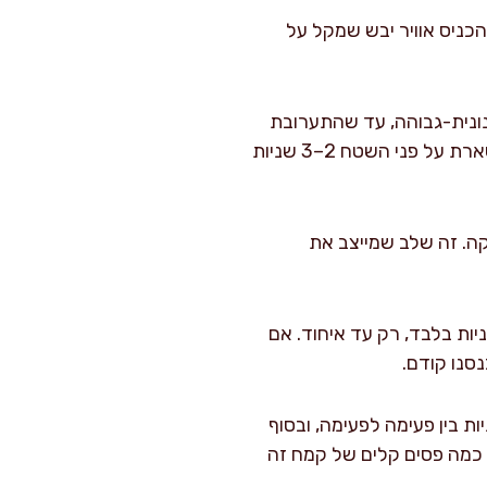
הכניס אוויר יבש שמקל על
רפים סוכר עם ביצים 2–3 דקות במהירות בינונית-גבוהה, עד שהתערובת
מתבהרת ומתעבה מעט. הסימן שאני מחפש: כשהתערובת “נופלת” בסרט דק מהמטרפה ונשארת על פני השטח 2–3 שניות
ערובת אחידה ומבריקה. זה שלב שמייצב את
יץ תפוזים, יוגורט או שמנת חמוצה, גרידת תפוז ותמצית וניל. מערבלים עוד כ-20 שניות בלבד, רק עד איחוד. אם
סנו קודם.
תערובת היבשים לקערה ב-2–3 פעימות. מערבלים על מהירות נמוכה 10–15 שניות בין פעימה לפעימה, ובסוף
 כמה פסים קלים של קמח זה