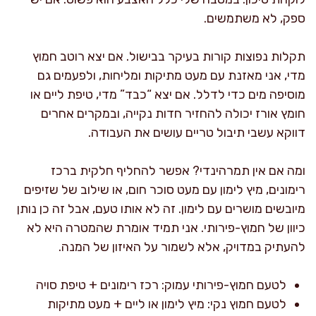
ספק, לא משתמשים.
תקלות נפוצות קורות בעיקר בבישול. אם יצא רוטב חמוץ
מדי, אני מאזנת עם מעט מתיקות ומליחות, ולפעמים גם
מוסיפה מים כדי לדלל. אם יצא “כבד” מדי, טיפת ליים או
חומץ אורז יכולה להחזיר חדות נקייה, ובמקרים אחרים
דווקא עשבי תיבול טריים עושים את העבודה.
ומה אם אין תמרהינדי? אפשר להחליף חלקית ברכז
רימונים, מיץ לימון עם מעט סוכר חום, או שילוב של שזיפים
מיובשים מושרים עם לימון. זה לא אותו טעם, אבל זה כן נותן
כיוון של חמוץ-פירותי. אני תמיד אומרת שהמטרה היא לא
להעתיק במדויק, אלא לשמור על האיזון של המנה.
לטעם חמוץ-פירותי עמוק: רכז רימונים + טיפת סויה
לטעם חמוץ נקי: מיץ לימון או ליים + מעט מתיקות