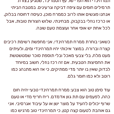
תמרהינדי הוא הפרי של עץ הטמרינד, שמגיע בצורת
תרמילים חומים עם ציפה דביקה וגרעינים. במטבח הביתי
אנחנו פוגשים אותו לרוב כממרח מוכן, כעיסה דחוסה בבלוק,
או כרכז נוזלי בבקבוק. מבחינתי, שלוש הצורות טובות, אבל
לכל אחת יש אופי אחר ועוצמת טעם שונה.
כשאני בוחרת ממרח תמרהינדי, אני מחפשת רשימת רכיבים
קצרה וברורה. במוצר איכותי יהיו תמרהינדי ומים, ולעיתים
מעט מלח, בלי צבעי מאכל ובלי תוספת סוכר שמטשטשת
את החמיצות הטבעית. אם זה רכז נוזלי, חשוב במיוחד
לבדוק שאין בו יותר מדי ממתיקים, כי אז הוא מתנהג כמו
רוטב ולא כמו חומר גלם.
עוד סימן טוב הוא צבע: ממרח תמרהינדי טבעי יהיה חום
כהה, לפעמים עם תת גוון אדמדם. ריח חריף מדי או טעם
שרוף יכולים להעיד על מוצר ישן או על עיבוד אגרסיבי. אני
גם אוהבת לטעום קצה קטן, כי תמרהינדי טוב מרגיש כמו