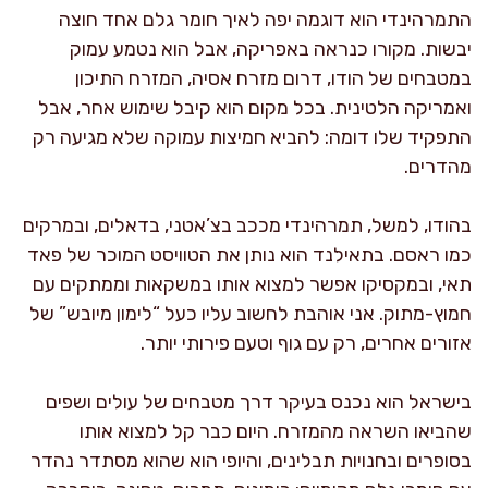
התמרהינדי הוא דוגמה יפה לאיך חומר גלם אחד חוצה
יבשות. מקורו כנראה באפריקה, אבל הוא נטמע עמוק
במטבחים של הודו, דרום מזרח אסיה, המזרח התיכון
ואמריקה הלטינית. בכל מקום הוא קיבל שימוש אחר, אבל
התפקיד שלו דומה: להביא חמיצות עמוקה שלא מגיעה רק
מהדרים.
בהודו, למשל, תמרהינדי מככב בצ’אטני, בדאלים, ובמרקים
כמו ראסם. בתאילנד הוא נותן את הטוויסט המוכר של פאד
תאי, ובמקסיקו אפשר למצוא אותו במשקאות וממתקים עם
חמוץ-מתוק. אני אוהבת לחשוב עליו כעל “לימון מיובש” של
אזורים אחרים, רק עם גוף וטעם פירותי יותר.
בישראל הוא נכנס בעיקר דרך מטבחים של עולים ושפים
שהביאו השראה מהמזרח. היום כבר קל למצוא אותו
בסופרים ובחנויות תבלינים, והיופי הוא שהוא מסתדר נהדר