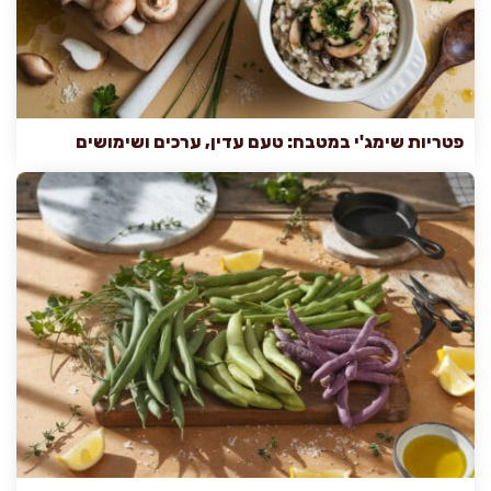
פטריות שימג'י במטבח: טעם עדין, ערכים ושימושים