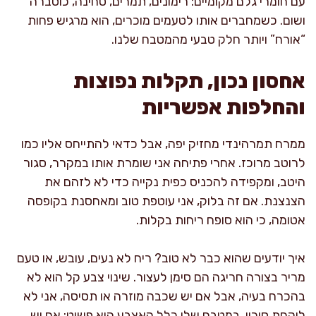
עם חומרי גלם מקומיים: רימונים, תמרים, טחינה, כוסברה
ושום. כשמחברים אותו לטעמים מוכרים, הוא מרגיש פחות
“אורח” ויותר חלק טבעי מהמטבח שלנו.
אחסון נכון, תקלות נפוצות
והחלפות אפשריות
ממרח תמרהינדי מחזיק יפה, אבל כדאי להתייחס אליו כמו
לרוטב מרוכז. אחרי פתיחה אני שומרת אותו במקרר, סגור
היטב, ומקפידה להכניס כפית נקייה כדי לא לזהם את
הצנצנת. אם זה בלוק, אני עוטפת טוב ומאחסנת בקופסה
אטומה, כי הוא סופח ריחות בקלות.
איך יודעים שהוא כבר לא טוב? ריח לא נעים, עובש, או טעם
מריר בצורה חריגה הם סימן לעצור. שינוי צבע קל הוא לא
בהכרח בעיה, אבל אם יש שכבה מוזרה או תסיסה, אני לא
לוקחת סיכון. במטבח שלי כלל האצבע הוא פשוט: אם יש