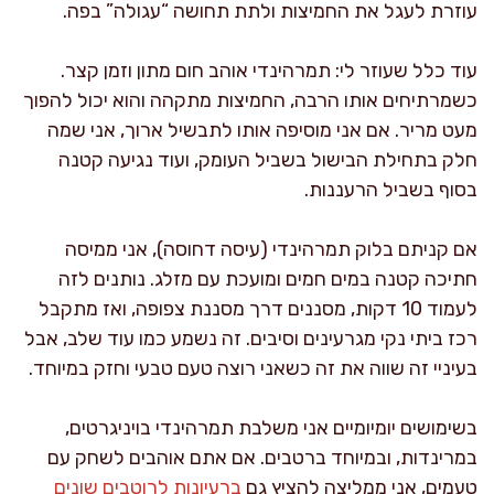
עוזרת לעגל את החמיצות ולתת תחושה “עגולה” בפה.
עוד כלל שעוזר לי: תמרהינדי אוהב חום מתון וזמן קצר.
כשמרתיחים אותו הרבה, החמיצות מתקהה והוא יכול להפוך
מעט מריר. אם אני מוסיפה אותו לתבשיל ארוך, אני שמה
חלק בתחילת הבישול בשביל העומק, ועוד נגיעה קטנה
בסוף בשביל הרעננות.
אם קניתם בלוק תמרהינדי (עיסה דחוסה), אני ממיסה
חתיכה קטנה במים חמים ומועכת עם מזלג. נותנים לזה
לעמוד 10 דקות, מסננים דרך מסננת צפופה, ואז מתקבל
רכז ביתי נקי מגרעינים וסיבים. זה נשמע כמו עוד שלב, אבל
בעיניי זה שווה את זה כשאני רוצה טעם טבעי וחזק במיוחד.
בשימושים יומיומיים אני משלבת תמרהינדי בויניגרטים,
במרינדות, ובמיוחד ברטבים. אם אתם אוהבים לשחק עם
טעמים, אני ממליצה להציץ גם
ברעיונות לרוטבים שונים