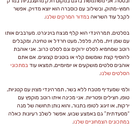
ובטטה. אני משתמשת בו גם במקום חלק מהעגבניות במרק
חמוץ-מתוק, ובשילוב עם כוסברה הוא יוצא מדויק. אפשר
לקבל עוד השראה
במדור המרקים שלנו
.
בסלטים, תמרהינדי הוא קלף מנצח בויניגרט. מערבבים אותו
עם שמן זית, מלח, פלפל, מעט חרדל או טחינה, ומקבלים
רוטב שמחמיא לסלט ירוקים וגם לסלט כרוב. אני אוהבת
להוסיף קצת שומשום קלוי או בוטנים קצוצים. אם אתם
אוהבים סלטים מושקעים או יומיומיים, תמצאו עוד
במתכוני
הסלטים שלנו
.
ולמי שמעדיף מטבח ללא בשר, תמרהינדי מצוין עם קטניות,
טופו, חצילים ופטריות. אני מכינה איתו רוטב מוקפץ עם
ירקות, או זיגוג לטופו בתנור, והוא נותן תחושה של מנה
“מסעדתית” גם באמצע שבוע. אפשר לשלב רעיונות כאלה
במתכונים הצמחוניים שלנו
.