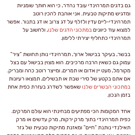
גם בדגים תמרהינדי עובד נהדר, כי הוא חותך שומניות
ומדגיש מתיקות טבעית. אני אוהבת להכין רוטב
תמרהינדי-ליים עדין ולזלף על דג צרוב או דג בתנור. אפשר
למצוא עוד כיוונים
במתכוני הדגים שלנו
, ולחשוב על
תמרהינדי כתחליף יצירתי ללימון.
בבשר, בעיקר בבישול ארוך, תמרהינדי נותן תחושת “ציר”
עמוק גם כשאין הרבה מרכיבים. הוא מצוין בבישול עם בצל
מקורמל, מעט יין אדום או תמרים, ומייצר רוטב כהה ומבריק.
אם אתם בקטע של סירי שבת או תבשילים, תמצאו רעיונות
במתכוני הבשרים שלנו
שאפשר לשדרג בעזרת כפית אחת
בזמן הנכון.
אחד המקומות הכי מפתיעים מבחינתי הוא עולם המרקים.
כפית תמרהינדי בתוך מרק ירקות, מרק עדשים או מרק
תאילנדי נותנת “חיים” ומאזנת מתיקות טבעית של גזר