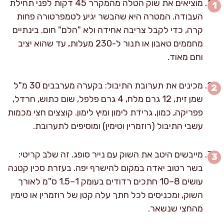
מוציאים את שוק הטלה מהמקרר 45 דקות לפני תחילת
העבודה. המטרה היא שהבשר יגיע לטמפרטורה פחות
קרה, כדי לקבל צריבה אחידה ולא "הלם" חום. בינתיים
מחממים טאבון או תנור ל-230 מעלות, עד שהוא יציב
וחם מאוד.
מכינים את תערובת התיבול: בקערה מערבבים 30 מ"ל
שמן זית, 12 גרם מלח, 4 גרם פלפל, שום כתוש, חרדל,
פפריקה, כמון, גרידת לימון ומיץ לימון. קוצצים חצי מכמות
עשבי התיבול (רוזמרין וטימין) ומוסיפים לתערובת.
מייבשים היטב את השוק עם נייר סופג. זה שלב קריטי:
בשר רטוב יאדה במקום להישרף יפה. בעזרת סכין קטנה
עושים 8–10 חתכים רדודים בעומק 1–1.5 ס"מ לאורך
השוק, ומכניסים לכל חתך עלה קטן של רוזמרין או טימין
מהחצי שנשאר.