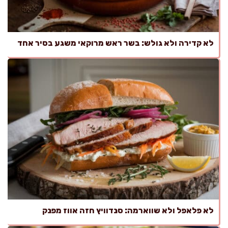
לא קדירה ולא גולש: בשר ראש מרוקאי משגע בסיר אחד
לא פלאפל ולא שווארמה: סנדוויץ חזה אווז מפנק