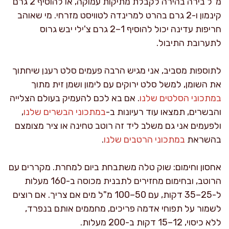
מ"ל בירה בהירה לקבלת מתיקות עמוקה, או להוסיף 2 גרם
קינמון ו-2 גרם בהרט למרינדה לטוויסט מזרחי. מי שאוהב
חריפות עדינה יכול להוסיף 1–2 גרם צ'ילי יבש גרוס
לתערובת התיבול.
לתוספות מסביב, אני מגיש הרבה פעמים סלט רענן שיחתוך
את השומן, למשל סלט ירוקים עם לימון ושמן זית מתוך
במתכוני הסלטים שלנו
. אם בא לכם להעמיק בעולם הצלייה
והבשרים, תמצאו עוד רעיונות ב-
במתכוני הבשרים שלנו
,
ולפעמים אני גם משלב ליד זה רוטב טחינה או ציר מצומצם
בהשראת
במתכוני הרטבים שלנו
.
אחסון וחימום: שוק טלה משתבחת ביום למחרת. מקררים עם
הרוטב, ובחימום מחזירים לתבנית מכוסה ב-160 מעלות
ל-25–35 דקות, עם 50–100 מ"ל מים אם צריך. אם רוצים
לשמור על תפוחי אדמה פריכים, מחממים אותם בנפרד,
ללא כיסוי, 12–15 דקות ב-200 מעלות.