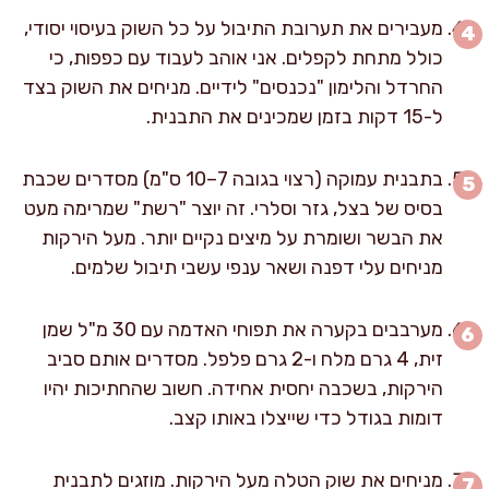
מעבירים את תערובת התיבול על כל השוק בעיסוי יסודי,
כולל מתחת לקפלים. אני אוהב לעבוד עם כפפות, כי
החרדל והלימון "נכנסים" לידיים. מניחים את השוק בצד
ל-15 דקות בזמן שמכינים את התבנית.
בתבנית עמוקה (רצוי בגובה 7–10 ס"מ) מסדרים שכבת
בסיס של בצל, גזר וסלרי. זה יוצר "רשת" שמרימה מעט
את הבשר ושומרת על מיצים נקיים יותר. מעל הירקות
מניחים עלי דפנה ושאר ענפי עשבי תיבול שלמים.
מערבבים בקערה את תפוחי האדמה עם 30 מ"ל שמן
זית, 4 גרם מלח ו-2 גרם פלפל. מסדרים אותם סביב
הירקות, בשכבה יחסית אחידה. חשוב שהחתיכות יהיו
דומות בגודל כדי שייצלו באותו קצב.
מניחים את שוק הטלה מעל הירקות. מוזגים לתבנית