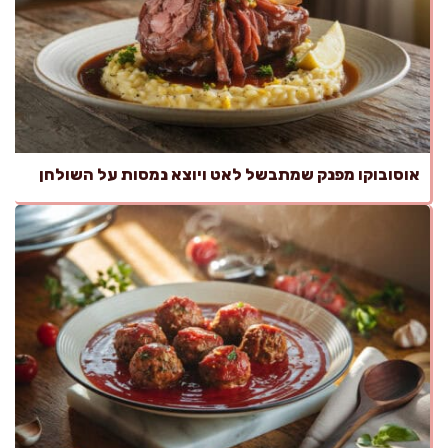
אוסובוקו מפנק שמתבשל לאט ויוצא נמסות על השולחן