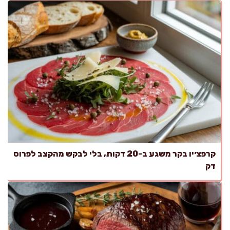
קרפצ׳יו בקר משגע ב-20 דקות, בלי לבקש מהקצב לפרוס
דק