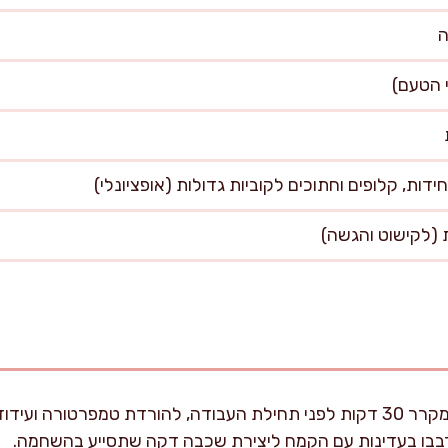
הוציאו את קוביות הבקר מהמקרר 30 דקות לפני תחילת העבודה, להורדת טמפרט
ערבבו בעדינות עם הקמח ליצירת שכבה דקה שתסייע בהשחמה.