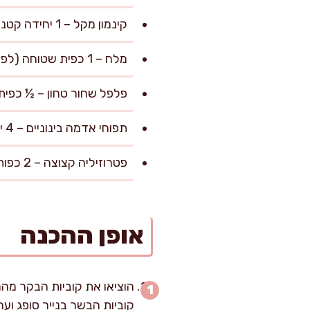
קינמון מקל – 1 יחידה קטנה
מלח – 1 כפית שטוחה (לפי הטעם)
פלפל שחור טחון – ½ כפית
תפוחי אדמה בינוניים – 4 יחידות, קלופים וחתוכים לקוביות גדולות (אופציונלי)
פטרוזיליה קצוצה – 2 כפות (לקישוט והגשה)
אופן ההכנה
קוביות הבשר בנייר סופג ו