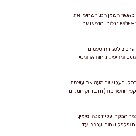
ת. כאשר השמן חם, השחימו את
עבדו בשתיים-שלוש נגלות. הוציאו את
הסיר, הוסיפו את הבצל וקצת מלח – טגנו כ-5 דקות תוך ערבוב לסגירת טעמים
 דקות עד שהירקות מתרככים מעט ומדיפים ניחוח ארומטי
ברסק. העלו שוב מעט את עוצמת
קעי ההשחמה (זה בדיוק המקום
יר הבקר, עלי דפנה, טימין,
ח ופלפל שחור. ערבבו עד