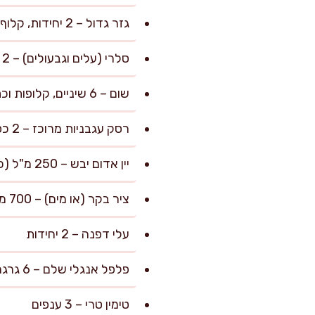
גזר גדול – 2 יחידות, קלוף וחתוך לעיגולים עבים
סלרי (עלים וגבעולים) – 2 גבעולים, קצוץ דק
שום – 6 שיניים, קלופות וכתושות
רסק עגבניות מרוכז – 2 כפות
יין אדום יבש – 250 מ"ל (כוס מלאה)
ציר בקר (או מים) – 700 מ"ל
עלי דפנה – 2 יחידות
פלפל אנגלי שלם – 6 גרגרים
טימין טרי – 3 ענפים