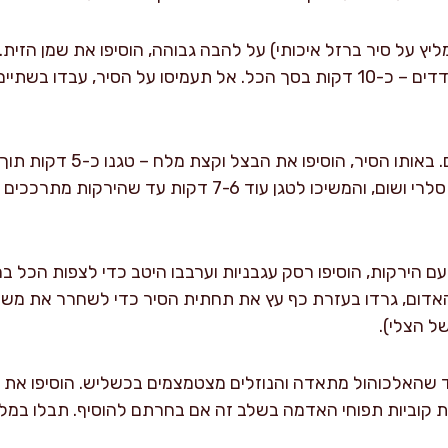
ליץ על סיר ברזל איכותי) על להבה גבוהה, הוסיפו את שמן הזי
קוביות הבשר היטב מכל הצדדים – כ-10 דקות בסך הכל. אל תעמיסו על הסיר, 
הורידו מעט את עוצמת החום. באותו 
והשחמת הבצל. הוסיפו גזר, סלרי ושום, והמשיכו לטגן עוד 7-6
ם הירקות, הוסיפו רסק עגבניות וערבבו היטב כדי לצפות הכל 
 האדום, גרדו בעזרת כף עץ את תחתית הסיר כדי לשחרר את מש
ל הצלי).
ה עד שהאלכוהול מתאדה והנוזלים מצטמצמים בכשליש. הוסיפו את צ
את קוביות תפוחי האדמה בשלב זה אם בחרתם להוסיף. תבלו במל