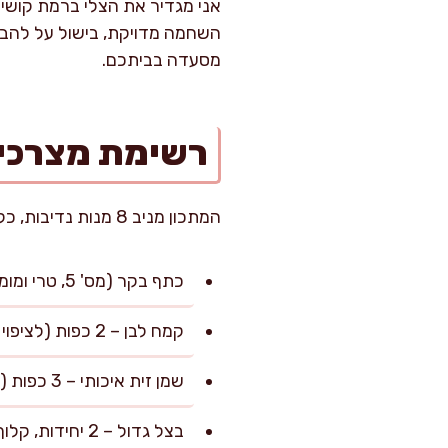
אני מגדיר את הצלי ברמת קושי 
השחמה מדויקת, בישול על להבה 
מסעדה בביתכם.
רשימת מצרכי
המתכון מניב 8 מנות נדיבות, כל אחת כ-200 גרם בשר ו-100 גרם ירקות נלווים.
כתף בקר (מס' 5, טרי ומומלץ מנתח משויש) – 1.6 ק"ג, חתוך לקוביות גדולות (5X5 ס"מ)
קמח לבן – 2 כפות (לציפוי קל לפני השחמת הבשר)
שמן זית איכותי – 3 כפות (לטיגון ראשוני)
בצל גדול – 2 יחידות, קלוף וחתוך לקוביות בינוניות