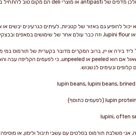
במיוחד באיטליה כנשנוש בריין, ולכן מדפים של antipasti 
א יכול להופיע גם באזור של קטניות, לעיתים כגרעינים יבשים או 
ם אתם רואים בתפריט “lupini” ליד בירה או יין, ברוב המקרים מדובר בקערית של תורמ
גרעינים או זיתים. אני אוהבת לשאול אם הוא peeled או peeled
 קלופים ונעימים לנשנוש.
ני משלבת תורמוס בסלטים עם עשבי תיבול ולימון, או מוסיפה 