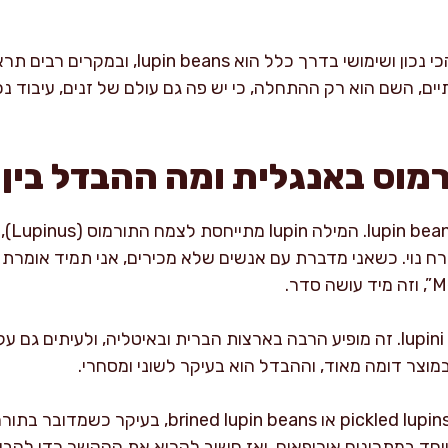
ם, השם הוא רק ההתחלה, כי יש פה גם עולם של זנים, עיבוד נכ
רמוס באנגלית ומה ההבדל בין
דר.
שם נפוץ מאוד נוסף הוא lupini beans. זה מופיע הרבה בארצות הברית ובאיטליה, ו
במוצר דומה מאוד, וההבדל הוא בעיקר לשוני ומסחרי.
עוד אפשרויות שתפגשו בעולם: pickled lupins או eans
ם תראו פשוט lupins, במיוחד במתכונים אירופאים, ואז חשוב לקרוא את ההקשר כד