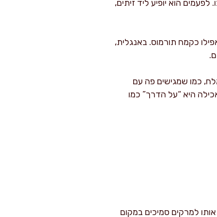
או מוצרי deli הם מקום טוב להתחיל בו. לפעמים הוא יופיע ליד זיתים,
אפילו כקמח תורמוס. באנגלית,
וס במי מלח, כמו שמגישים פה עם
un, כי לפעמים הקליפה עבה והאכילה היא “על הדרך” כמו
אותו למרקים סמיכים במקום