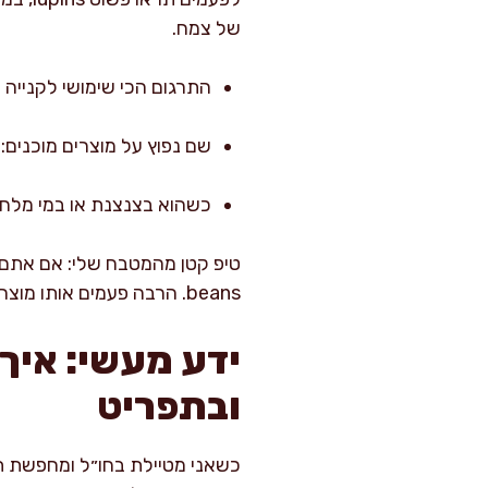
של צמח.
התרגום הכי שימושי לקנייה וחיפוש מ
שם נפוץ על מוצרים מוכנים: lupini beans
כשהוא בצנצנת או במי מלח: brined lupin beans או ckled lupins
beans. הרבה פעמים אותו מוצר בדיוק מופיע תחת אחד מהם, ותפספסו אותו אם תחפשו רק מונח אחד.
ידע מעשי: איך
ובתפריט
כשאני מטיילת בחו״ל ומחפשת תור