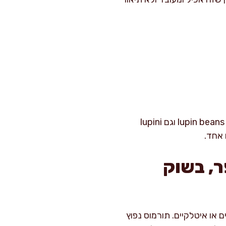
טיפ קטן מהמטבח שלי: אם אתם מחפשים תורמוס בחו״ל בגוגל או באמזון, אני ממליצה לכתוב גם lupin beans וגם lupini
ר, בשוק
 או איטלקיים. תורמוס נפוץ