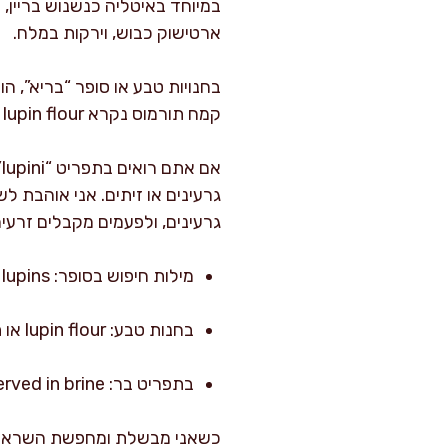
ארטישוק כבוש, וירקות במלח.
בחנויות טבע או סופר “בריא”, הו
קמח תורמוס נקרא lupin flour או lupini flour, וזה כבר עולם אחר של שימושים במאפים ובבצקים.
א
גרעינים, ולפעמים מקבלים זרעים
מילות חיפוש בסופר: lupin beans, lupini beans, brined lupins
בחנות טבע: lupin flour או lupin protein (לפעמים כתוסף)
בתפריט בר: lupini, often served in brine
כשאני מבשלת ומחפשת השראה, א