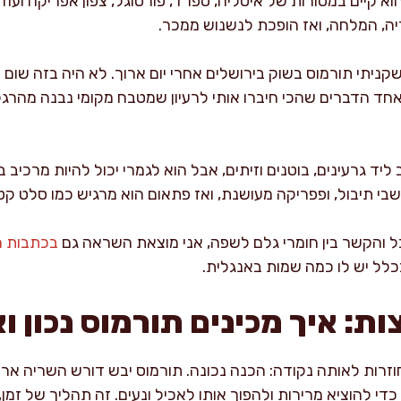
א קיים במסורות של איטליה, ספרד, פורטוגל, צפון אפריקה ועוד
יה, המלחה, ואז הופכת לנשנוש ממכר.
ניתי תורמוס בשוק בירושלים אחרי יום ארוך. לא היה בזה שום ד
יה אחד הדברים שהכי חיברו אותי לרעיון שמטבח מקומי נבנה מהרג
יד גרעינים, בוטנים וזיתים, אבל הוא לגמרי יכול להיות מרכיב ב
בי תיבול, ופפריקה מעושנת, ואז פתאום הוא מרגיש כמו סלט קט
ל והקשר בין חומרי גלם לשפה, אני מוצאת השראה גם
בכתבות המ
כלל יש לו כמה שמות באנגלית.
ת: איך מכינים תורמוס נכון ו
רות לאותה נקודה: הכנה נכונה. תורמוס יבש דורש השריה ארוכ
די להוציא מרירות ולהפוך אותו לאכיל ונעים. זה תהליך של זמן