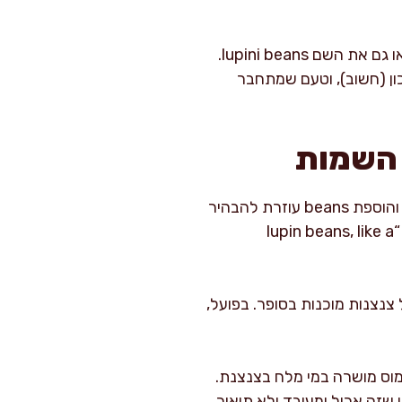
כבר עכשיו ערך מיידי: התרגום הכי נכון ושימושי בדרך כלל הוא lupin beans, ובמקרים רבים תראו גם את השם lupini beans.
ון (חשוב), וטעם שמתחבר
 השמות
באנגלית, תורמוס נקרא לרוב lupin beans. המילה lupin מתייחסת לצמח התורמוס (Lupinus), והוספת beans עוזרת להבהיר
שמדובר בזרעים אכילים ולא בפרח נוי. כשאני מדברת עם אנשים שלא מכירים, אני תמיד אומרת “lupin beans, like a
לעיתים גם על צנצנות מוכנות בסופר. בפועל,
brined lupin b, בעיקר כשמדובר בתורמוס מושרה במי מלח בצנצנת.
י להבין שזה אכיל ומעובד ולא תיאור