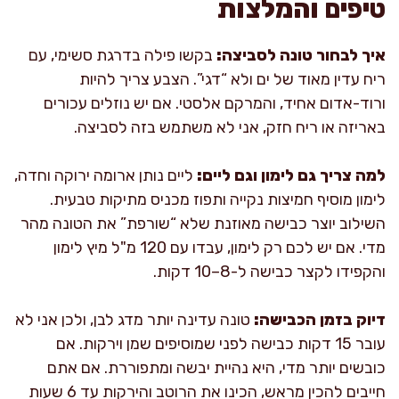
טיפים והמלצות
איך לבחור טונה לסביצה:
בקשו פילה בדרגת סשימי, עם
ריח עדין מאוד של ים ולא “דגי”. הצבע צריך להיות
ורוד-אדום אחיד, והמרקם אלסטי. אם יש נוזלים עכורים
באריזה או ריח חזק, אני לא משתמש בזה לסביצה.
למה צריך גם לימון וגם ליים:
ליים נותן ארומה ירוקה וחדה,
לימון מוסיף חמיצות נקייה ותפוז מכניס מתיקות טבעית.
השילוב יוצר כבישה מאוזנת שלא “שורפת” את הטונה מהר
מדי. אם יש לכם רק לימון, עבדו עם 120 מ"ל מיץ לימון
והקפידו לקצר כבישה ל-8–10 דקות.
דיוק בזמן הכבישה:
טונה עדינה יותר מדג לבן, ולכן אני לא
עובר 15 דקות כבישה לפני שמוסיפים שמן וירקות. אם
כובשים יותר מדי, היא נהיית יבשה ומתפוררת. אם אתם
חייבים להכין מראש, הכינו את הרוטב והירקות עד 6 שעות