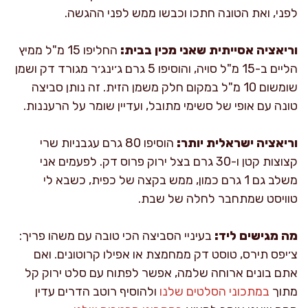
לפני, ואת הטונה חתכו וכבשו ממש לפני ההגשה.
וריאציה אסייתית שאני מכין בבית:
החליפו 15 מ"ל ממיץ
הליים ב-15 מ"ל סויה, והוסיפו 5 גרם ג׳ינג׳ר מגורד דק ושמן
שומשום 10 מ"ל במקום חלק משמן הזית. זה נותן סביצה
טונה עם אופי של סשימי מתובל, ועדיין שומר על הרעננות.
וריאציה ישראלית יותר:
הוסיפו 80 גרם עגבניות שרי
קצוצות קטן ו-30 גרם בצל ירוק פרוס דק. לפעמים אני
משלב גם 1 גרם כמון, ממש בקצה של כפית, כשבא לי
טוויסט שמתחבר לחלה של שבת.
מה מגישים ליד:
בעיניי הסביצה הכי טובה עם משהו פריך:
צ׳יפס תירס, טוסט דק ממחמצת או אפילו קרוטונים. ואם
אתם בונים ארוחה שלמה, אפשר לפתוח עם סלט ירוק קל
מתוך
במתכוני הסלטים שלנו
ולהוסיף רוטב הדרים עדין