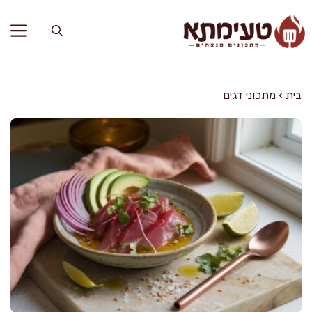
דלג
תוכן
בית
›
מתכוני דגים