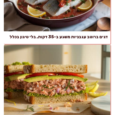
דגים ברוטב עגבניות משגע ב-35 דקות, בלי טיגון בכלל