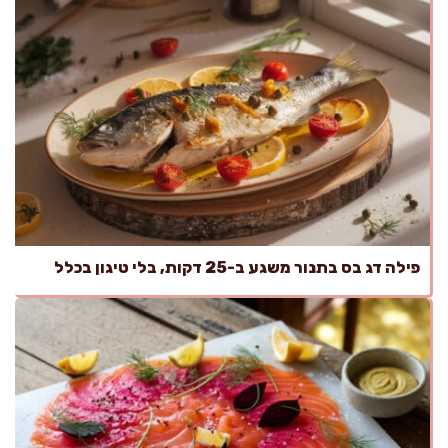
פילה דג בס בתנור משגע ב-25 דקות, בלי טיגון בכלל