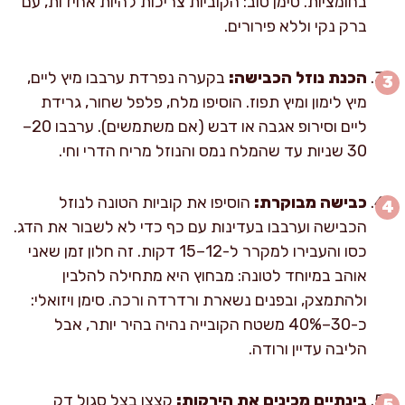
בחומציות. סימן טוב: הקוביות צריכות להיות אחידות, עם
ברק נקי וללא פירורים.
הכנת נוזל הכבישה:
בקערה נפרדת ערבבו מיץ ליים,
מיץ לימון ומיץ תפוז. הוסיפו מלח, פלפל שחור, גרידת
ליים וסירופ אגבה או דבש (אם משתמשים). ערבבו 20–
30 שניות עד שהמלח נמס והנוזל מריח הדרי וחי.
כבישה מבוקרת:
הוסיפו את קוביות הטונה לנוזל
הכבישה וערבבו בעדינות עם כף כדי לא לשבור את הדג.
כסו והעבירו למקרר ל-12–15 דקות. זה חלון זמן שאני
אוהב במיוחד לטונה: מבחוץ היא מתחילה להלבין
ולהתמצק, ובפנים נשארת ורדרדה ורכה. סימן ויזואלי:
כ-30–40% משטח הקובייה נהיה בהיר יותר, אבל
הליבה עדיין ורודה.
בינתיים מכינים את הירקות:
קצצו בצל סגול דק