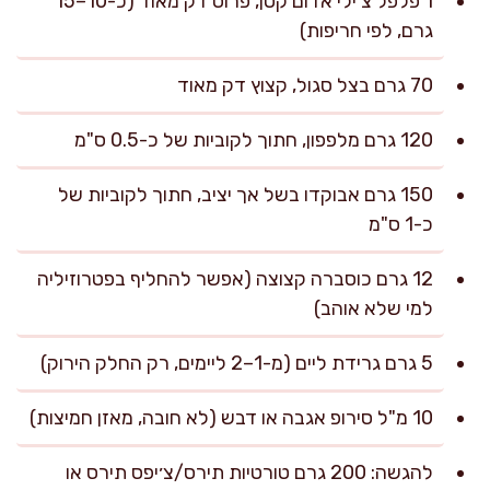
1 פלפל צ׳ילי אדום קטן, פרוס דק מאוד (כ-10–15
גרם, לפי חריפות)
70 גרם בצל סגול, קצוץ דק מאוד
120 גרם מלפפון, חתוך לקוביות של כ-0.5 ס"מ
150 גרם אבוקדו בשל אך יציב, חתוך לקוביות של
כ-1 ס"מ
12 גרם כוסברה קצוצה (אפשר להחליף בפטרוזיליה
למי שלא אוהב)
5 גרם גרידת ליים (מ-1–2 ליימים, רק החלק הירוק)
10 מ"ל סירופ אגבה או דבש (לא חובה, מאזן חמיצות)
להגשה: 200 גרם טורטיות תירס/צ׳יפס תירס או