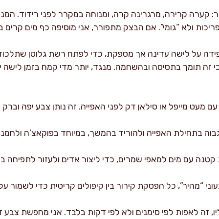
ר: קערה קרירה, מרגרינה קרה, ומנוחה במקרר לפני רידוד. המ
ריכות ולא “גומי”. אם הבצק מתפורר, אני מוסיפה כף מים קרים ב
פידה על לישה עדינה אך מספקת, כדי לפתח רשת גלוטן שתלכוד 
י זה תומך בתסיסה ובהשחמה. מנגד, יותר מדי קמח בזמן לישה י
 מעט מייפל או סילאן דק לפני האפייה. זה נותן צבע יפה וברק ע
בוה בתחילת האפייה ולהוריד בהמשך, במיוחד בפוקאצ’ה ולחמניו
קטנה עם מים למאפי שמרים, כדי ליצור אדים ולעזור לתפיחה ב
וני “מהיר”, כל הפסקת קירור בין קיפולים קריטית כדי לשמור על
ו, זה לאפות לפי סימנים ולא לפי דקות בלבד. אני מחפשת צבע זה