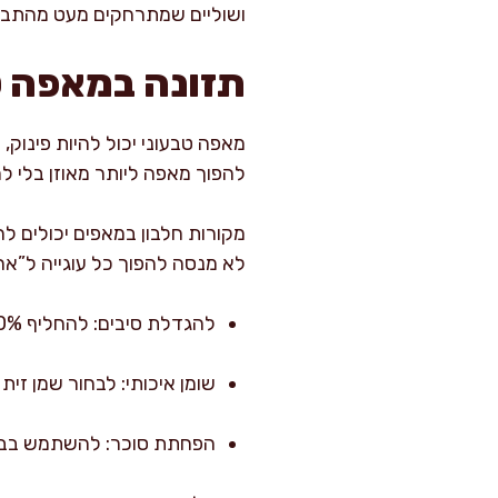
ושוליים שמתרחקים מעט מהתבנית. לפעמים זה עוד 4 דקות שמ
תזונה במאפה טב
מאפה טבעוני יכול להיות פינוק, 
להפוך מאפה ליותר מאוזן בלי לה
מקורות חלבון במאפים יכולים להג
לא מנסה להפוך כל עוגייה ל”אר
להגדלת סיבים: להחליף 20%-30% מהקמח בקמח מלא או כוסמין מלא, או להוסיף שיבולת שועל דקה לעוגיות.
שומן איכותי: לבחור שמן זי
הפחתת סוכר: להשתמש בבננ