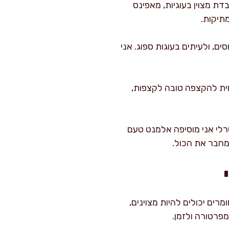
“ביצת צ’יה” (כף טחונה עם 3 כפות מים, מנוחה 10 דקות) עובדת מצוין בעוגיות, מאפינס
מתיקות.
ים, ולעיתים בעוגות ספוג. אני
מחית להקצפה טובה לקצפות,
רלי אני מוסיפה אלמנט טעם
שמחבר את הכול.
ים יכולים להיות מצוינים,
פרטורה ולזמן.