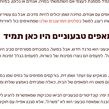
מיד מסמנת לעצמי אם השתמשתי בסויה, אגוזים או גלוטן, במיו
אפים עם אגוזים, טחינה ושמן יכולים להיות מזינים, אבל גם עשירי
שהו רענן, למשל
בסלטים המרעננים שלנו
שמתאימים בול לאירוח.
פים טבעוניים היו כאן תמיד
ני הוא טרנד חדש, אבל בפועל, במטבחים מסורתיים סביב הים ה
”. לפעמים הם נוצרו מסיבות של כשרות, לפעמים בגלל זמינות חו
 מנאקיש עם זעתר ושמן זית, בורקסים מסוימים על בסיס שמן במק
הם פשוט היו המאפים של הבית, כאלה שמניחים באמצע שולחן ומש
יפה: קונדיטורים טבעוניים הביאו טכניקות שמאפשרות להגיע ל
הבנה שמאפה טבעוני הוא לא “פשרה”, אלא סגנון אפייה עם חוקים