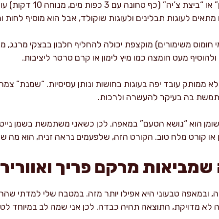
ביצים לקשירה: “ביצת פשתן” או 
מתאים לעוגות תבלינים ולעוגות שוקולד, אבל הוא מוסיף לחות ו
י חומוס משימורים) מוקצפת יכולה להחליף חלבון בבצקי מרנג, מוס
להוסיף מעט חומצה כמו מיץ לימון או קרם טרטר ליציבות.
יה לא ממותק עובד יפה בעוגות בחושות ונותן עסיסיות. “שמנת” צ
תמשת בה בעיקר להעשרה ולרכות.
שומן הוא “נושא הטעם” במאפה. לכן כשאני משתמשת בשמן נייט
מון או קורט מלח טוב. הקורט הזה, שלפעמים נראה זניח, הוא מה 
 שמביאות מרקם פריך ואוורירי
 ובמאפה טבעוני היא אפילו יותר מזה. במטבח שלי למדתי שהחומר
 לא מדויקת, התוצאה תהיה כבדה. לכן אני שמה לב במיוחד לטמ