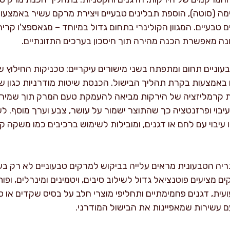
 (סוטה), הוספת תבלינים טבעיים ויצירת מרקם עשיר באמצעות
ם טבעיים. המגוון הקולינרי בתחום גדול במיוחד – מגאספצ'ו קריר
ה מאפשרת הכנה מהירה תוך חיסכון בערכים התזונתיים.
עוניים תחום ומתפתח בשני מישורים עיקריים: טכניקות החילוץ ש
ים באמצעות בקרת תהליך הבישול. הכנסת שיטות מודרניות כגון ש
ת קרמליזציה של הירקות מביאה להעמקת טעם המרק תוך שמירה
עיבוי ופרזנטציה כך שהתוצר ישמור על עושר, צבע וערך מוסף. 
 עיבוי עם לחם או דגנים, ומובילות לשימוש ברכיבים כמו משקה 
יה הטבעונית מראים עלייה בביקוש למרקים טבעוניים לא רק ב
מציעים פוטנציאל גדול לשילוב סיבים, ויטמינים ומינרלים, ופות
ועית, דגנים פחמימתיים ותחליפי מוצרי חלב על בסיס שקדים או ס
עם עשירות שמאפיינות את הבישול המודרני.