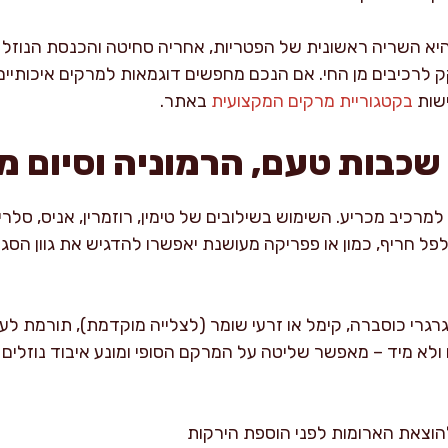
יא השריה ראשונית של הפטריות, אחריה סחיטה והכנסת הנוזל ל
 לרכיבים מן החי. אם הנכם מחפשים דוגמאות למרקים איכותיים
ישות
בקטגוריית מרקים המקצועית
באתר.
 שכבות טעם, הרמוניה וסיום מ
מרכיב מכריע. השימוש בשילובים של טימין, רוזמרין, אניס, סלרי, 
ל חריף, כמון או פפריקה מעושנת יאפשרו להדגיש את גוון הסגנו
גרי כוסברה, קימל או זרעי שומר (לצלייה מוקדמת), תורמת לעומק
ולא מיד – מאפשר שליטה על המרקם הסופי ומונע איבוד נוזלים
הוצאת הארומות לפני הוספת הירקות