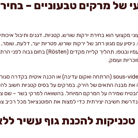
 של מרקים טבעוניים – בחיר
 מקצועי הוא בחירת ירקות שורש, קטניות, דגנים ותיבול איכותי,
יסיון עם מגוון רחב של ירקות שורש, פטריות יער, דלעת, שומר, 
שאינו רק נוזלי אלא עוצמתי בטעמיו ובגופו. תהליך קלייה
שימוש בטכניקות מודרניות כמו sous-vide (הרתחה ואקום עדינה) או הכנה אי
 את מבנה התאים של הירק. במרקים על בסיס קטניות חשוב להש
הבטיח שמירה על המרקם המיוחל. בהשוואה למרקי בשר – שם צי
נדרשת חשיבה יצירתית כדי למצות את הפוטנציאל מכל רכיב צמ
טכניקות להכנת גוף עשיר ללא 