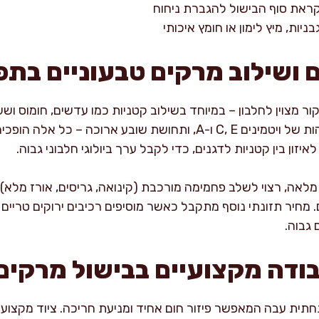
קראת סוף הבישול להגברת ניחוח
ניות, מיץ לימון או חומץ איכותי
 ושילוב מרקים טבעוניים בתפ
ור מצוין לחלבון – במיוחד בשילוב קטניות כמו עדשים, חומוס ושע
עודף סיבים תזונתיים, רמות גבוהות של ויטמינים C, E ו-A, ותחושת שובע
יזון בין קטניות לדגנים, כדי לקבל ערך ביולוגי חלבוני גבוה.
ה, רצוי לשלב פחמימה מורכבת (קינואה, גריסים, אורז מלא), 
ם. מחיר תזונתי נוסף מתקבל כאשר מוסיפים רכיבים ירוקים טרי
גבוה.
בודה מקצועיים בבישול מרקים
תחתית עבה המאפשר פיזור חום אחיד ומניעת חריכה. ציוד מקצועי