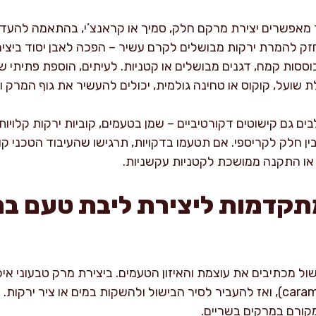
קר מאפשרים יצירת מרקם חלק, סמיך או קראנצ’י, בהתאמה להעד
זק להמרת ירקות מבושלים לקרם עשיר – הפכה לאבן יסוד ביציר
ססות קמח, דגנים מבושלים או קטניות. לעיתים, הוספת פתיתי שי
שועל, קוקוס או טחינה גולמית, יכולים להעשיר את גוף המרק ול
 גם קישוטים דקורטיביים – שמן בטעמים, קוביות ירקות קלויות, 
בין חלק לקריספי. אם תטעמו בדקויות, תרגישו שהעיבוד הטכני ק
 או התקנה ממושכת לקטניות עקשניות.
תקדמות ליצירת ליבת טעם ב
ל מכתיבים את עוצמת והאיזון הטעמים. ביצירת מרק טבעוני איכ
בתנור או על מחבת (caramelization), ואז להעביר לסיר הבישול ולהשקות במים או 
קורם במרקים בשריים.