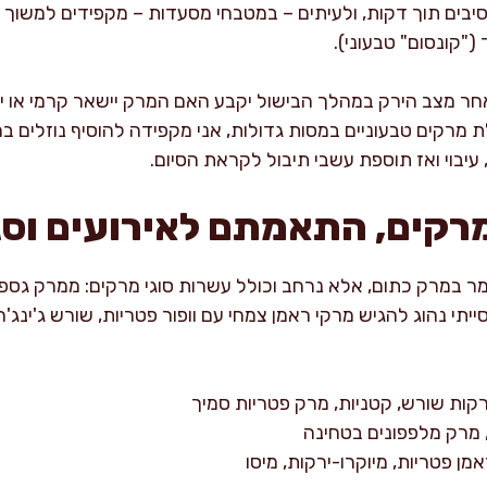
סיבים תוך דקות, ולעיתים – במטבחי מסעדות – מקפידים למשו
"קונסום" טבעוני).
 מצב הירק במהלך הבישול יקבע האם המרק יישאר קרמי או יפ
לת מרקים טבעוניים במסות גדולות, אני מקפידה להוסיף נוזלים
עיבוי ואז תוספת עשבי תיבול לקראת הסיום.
מרקים, התאמתם לאירועים וסג
ר במרק כתום, אלא נרחב וכולל עשרות סוגי מרקים: ממרק גספצ'ו
יתי נהוג להגיש מרקי ראמן צמחי עם וופור פטריות, שורש ג'ינג'
ירקות שורש, קטניות, מרק פטריות סמיך
 מרק מלפפונים בטחינה
מן פטריות, מיוקרו-ירקות, מיסו