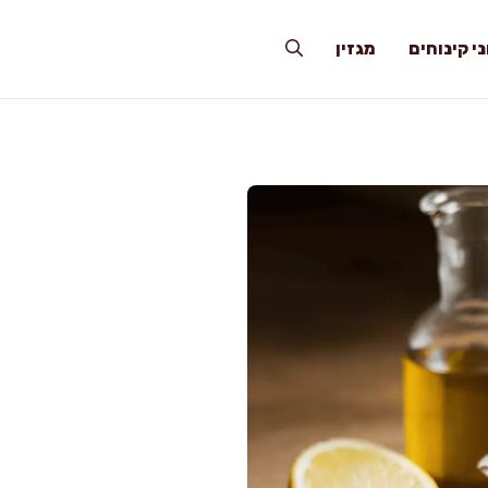
י קינוחים
מגזין