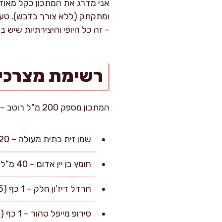
אני מדרג את המתכון כקל מאוד. 
ומתקתק (ללא צורך בדבש). טעם
– זה כל היופי והיצירתיות שיש בב
רשימת מצרכי
המתכון מספק 200 מ"ל רוטב – מספיק ל-6 מנות סלט בגודל ממוצע של 35–40 גרם רוטב לכל מנה.
שמן זית כתית מעולה – 120 מ"ל (רצוי באיכות גבוהה, מעניק עומק וארומה)
חומץ בן יין אדום – 40 מ"ל (או חומץ בן יין לבן לאיזון עדין יותר)
חרדל דיז'ון חלק – 1 כף (15 גרם; בונה גוף ועוזר לאמולסיה)
סירופ מייפל טהור – 1 כף (15 מ"ל; מקור מתקתקות טבעי מחליף דבש)