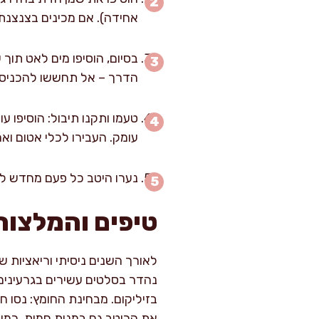
אחידה). אם מכינים בצנצנת, נענעו חזק כ-40 שניות
בסיום, הוסיפו מים לאט תוך
הדרך – אל תחששו להכניס כ
טעמו ותקנו תיבול: הוסיפו 
עומק. העבירו לכלי אטום וא
נערו היטב כל פעם מחדש לפ
טיפים והמלצות
לאורך השנים ניסיתי וריאציות ש
נהדר בסלטים עשירים בגרעינים ו
בזיליקום. מבחינת החומץ: נסו חו
את הרוטב גם במנות חמות, כמו ת