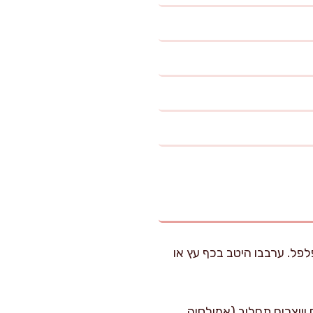
פל. ערבבו היטב בכף עץ או
ת), עד שהרטבים מתחברים ויוצרים תחליב (אמולסיה