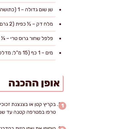
שן שום גדולה – 1 (כתושה היטב או קצוצה דק-דק לארומטיות)
מלח דק – ½ כפית (2 גרם; לאיזון טעמים)
פלפל שחור גרוס טרי – ¼ כפית (1 גרם, לחריפות ע
מים – 1 כף (15 מ"ל; מדלל ומאזן מרקם אם צריך)
אופן ההכנה
בקריץ קטן או בצנצנת זכוכי
טרפו במטרפה קטנה עד שמ