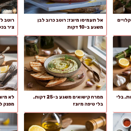
לויים
אל תעמיסו מיונז: רוטב כרוב לבן
משגע ב-10 דקות
ציר בכל
וק משגע ב-10 דקות, בלי
ממרח קישואים משגע ב-25 דקות,
לא מיונ
בלי טיפה מיונז
מפנק ל