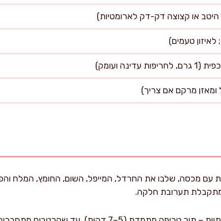
דינה ועומק)
ת עם מכסה, שלבו את החרדל, המייפל, השום, החומץ, המלח והפל
תקבלת תערובת חלקה.
הוסיפו את שמן הזית בהדרגתיות – תוך טריפה מתמדת (5–7 דקו