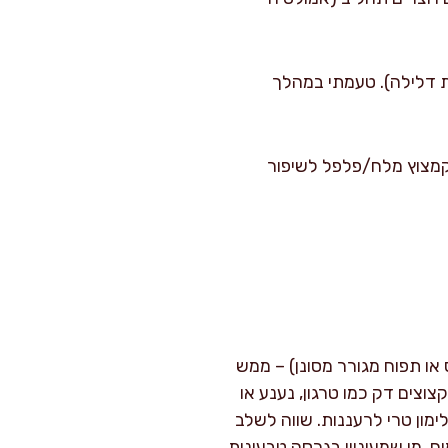
נת דלילה). טעמתי במהלך
ו קמצוץ מלח/פלפל לשיפור
או תפוח מגורר מסונן) – ממש
צוצים דק כמו טרגון, נענע או
לימון טרי לרעננות. שווה לשלב
ם. מי שמעוניין בגרסה טבעונית