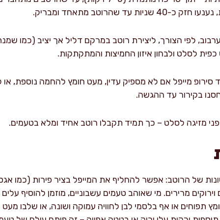
 עד שהרוטב מתאחד ומבריק.
 ערבוב, לפי הצורך, ליצירת רוטב במרקם דליל אך יציב (כמו שמ
פית לסלט ולבחון איזון החמיצות והמתקתקות.
עוד סירופ מייפל אם לא מספיק עדין, מעט חומץ להחמה נוספת, א
חסנו בקירור עד ההגשה.
ני מזיגה לסלט – כך תמיד תקבלו רוטב אחיד ומלא בטעמים.
ונות של הרוטב: אפשר להחליף את המייפל בציר פירות (כמו אגס 
ירוקים מרירים. מי שאוהב טעמים עשבוניים, מוזמן להוסיף עלים ק
מץ תפוחים או אף בלסמי לבן לחוויה עמוקה ושונה, או שלבו מעט 
וספות ירקות עלי ירוק או בטטה אפויה – זה פותח עולם של טעמי