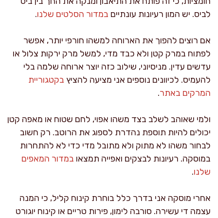
חומציות, כי זה פותח את התיאבון ומנקה את החך בין ביס
לביס. יש המון רעיונות עונתיים
במדור הסלטים שלנו
.
אם רוצים להפוך את הארוחה למשהו חורפי יותר, אפשר
לפתוח במרק קטן ולא כבד מדי, למשל מרק ירקות צלול או
עדשים עדין. מניסיוני, שילוב כזה יוצר ארוחה שלמה בלי
להעמיס. לכיוונים נוספים אני מציעה להציץ
בקטגוריית
המרקים באתר
.
ולמי שאוהב לשלב בצד משהו אפוי, לחם שטוח או מאפה קטן
יכולים להיות תוספת נהדרת לספוג את הרוטב. רק חשוב
לבחור משהו לא מתוק ולא מתובל מדי כדי לא להתחרות
במוסקה. רעיונות לבצקים ואפייה תמצאו
במדור המאפים
שלנו
.
אחרי מוסקה אני בדרך כלל בוחרת קינוח קליל, כי המנה
עצמה די עשירה. סורבה לימון, פירות טריים או קינוח יוגורט