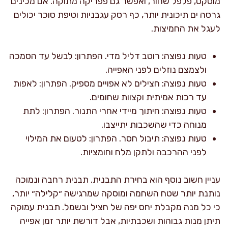
מוסקט, פלפל שחור, ואפשר גם פפריקה מתוקה. אם מכינים
גרסה ים תיכונית יותר, כף רסק עגבניות וטיפת סוכר יכולים
לעגל את החמיצות.
טעות נפוצה: רוטב דליל מדי. הפתרון: לבשל עד הסמכה
ולצמצם נוזלים לפני האפייה.
טעות נפוצה: חצילים לא אפויים מספיק. הפתרון: לאפות
עד רכות אמיתית וקצוות שחומים.
טעות נפוצה: חיתוך מיידי אחרי התנור. הפתרון: לתת
מנוחה כדי שהשכבות יתייצבו.
טעות נפוצה: תיבול חסר. הפתרון: לטעום את המילוי
לפני ההרכבה ולתקן מלח וחומציות.
עניין חשוב נוסף הוא בחירת התבנית. תבנית רחבה ונמוכה
נותנת יותר שטח השחמה ומוסקה שמרגישה ״קלילה״ יותר,
כי כל מנה מקבלת יחס יפה של חציל ובשמל. תבנית עמוקה
תיתן מנות גבוהות ושכבתיות, אבל דורשת יותר זמן אפייה