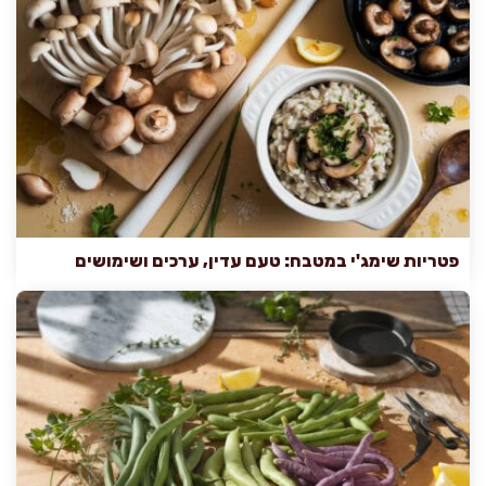
פטריות שימג'י במטבח: טעם עדין, ערכים ושימושים