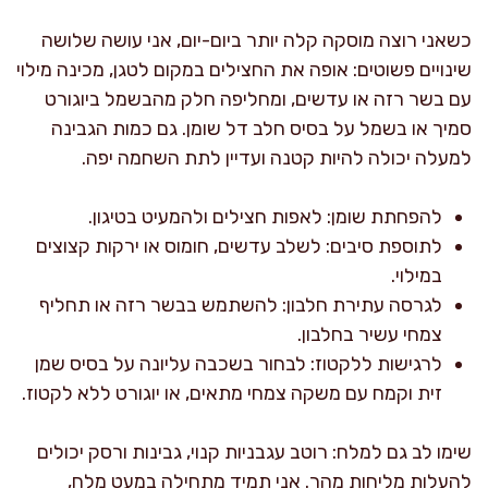
כשאני רוצה מוסקה קלה יותר ביום-יום, אני עושה שלושה
שינויים פשוטים: אופה את החצילים במקום לטגן, מכינה מילוי
עם בשר רזה או עדשים, ומחליפה חלק מהבשמל ביוגורט
סמיך או בשמל על בסיס חלב דל שומן. גם כמות הגבינה
למעלה יכולה להיות קטנה ועדיין לתת השחמה יפה.
להפחתת שומן: לאפות חצילים ולהמעיט בטיגון.
לתוספת סיבים: לשלב עדשים, חומוס או ירקות קצוצים
במילוי.
לגרסה עתירת חלבון: להשתמש בבשר רזה או תחליף
צמחי עשיר בחלבון.
לרגישות ללקטוז: לבחור בשכבה עליונה על בסיס שמן
זית וקמח עם משקה צמחי מתאים, או יוגורט ללא לקטוז.
שימו לב גם למלח: רוטב עגבניות קנוי, גבינות ורסק יכולים
להעלות מליחות מהר. אני תמיד מתחילה במעט מלח,