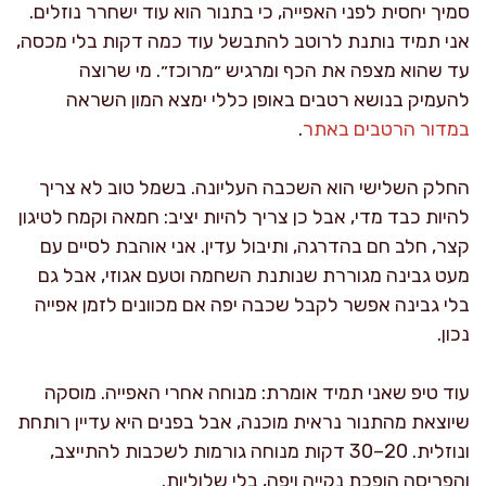
סמיך יחסית לפני האפייה, כי בתנור הוא עוד ישחרר נוזלים.
אני תמיד נותנת לרוטב להתבשל עוד כמה דקות בלי מכסה,
עד שהוא מצפה את הכף ומרגיש ״מרוכז״. מי שרוצה
להעמיק בנושא רטבים באופן כללי ימצא המון השראה
במדור הרטבים באתר
.
החלק השלישי הוא השכבה העליונה. בשמל טוב לא צריך
להיות כבד מדי, אבל כן צריך להיות יציב: חמאה וקמח לטיגון
קצר, חלב חם בהדרגה, ותיבול עדין. אני אוהבת לסיים עם
מעט גבינה מגוררת שנותנת השחמה וטעם אגוזי, אבל גם
בלי גבינה אפשר לקבל שכבה יפה אם מכוונים לזמן אפייה
נכון.
עוד טיפ שאני תמיד אומרת: מנוחה אחרי האפייה. מוסקה
שיוצאת מהתנור נראית מוכנה, אבל בפנים היא עדיין רותחת
ונוזלית. 20–30 דקות מנוחה גורמות לשכבות להתייצב,
והפריסה הופכת נקייה ויפה, בלי שלוליות.