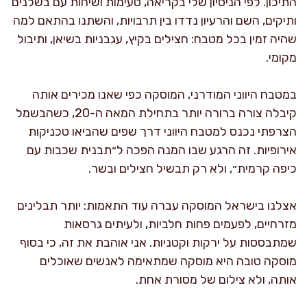
התיכון. לפי הניסיון שלי בקריאה, טעימות ושיחות עם בשלנים
ותיקים, השם והרעיון נדדו בין תרבויות, והשתנו בהתאם למה
שהיה זמין בכל מטבח: חצילים בקיץ, עגבניות בשיאן, ותיבול
מקומי.
במטבח היווני המודרני, המוסקה כפי שאנו מכירים אותה
קיבלה צורה ברורה יותר בתחילת המאה ה-20, כשהבשמל
הצרפתי נכנס למטבח היווני דרך שפים שהביאו טכניקות
אירופיות. זה הרגע שבו המנה הפכה ל״תבנית שכבות עם
כיפה קרמית״, ולא רק תבשיל חצילים ובשר.
אצלנו בישראל המוסקה עברה עוד התאמות: יותר תבלינים
מזרחיים, לפעמים פחות חלביות, ולעיתים גרסאות
שמתבססות על ירקות וקטניות. אני אוהבת את זה, כי בסוף
מוסקה טובה היא מוסקה שמתאימה לאנשים שאוכלים
אותה, ולא צילום של מסורת אחת.