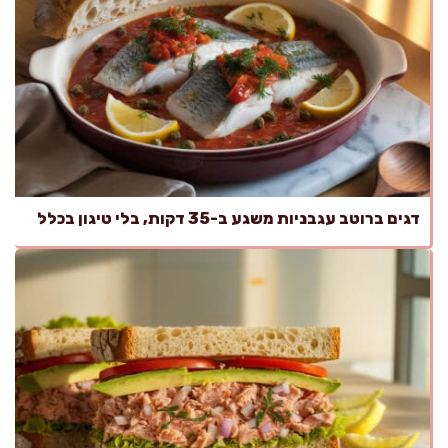
דגים ברוטב עגבניות משגע ב-35 דקות, בלי טיגון בכלל