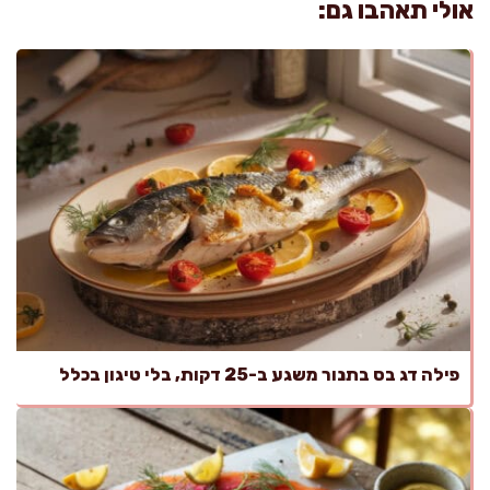
אולי תאהבו גם:
פילה דג בס בתנור משגע ב-25 דקות, בלי טיגון בכלל