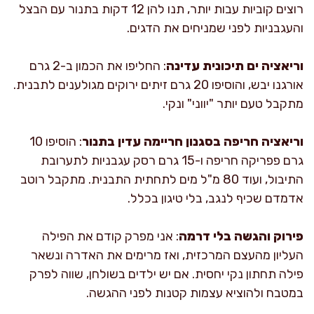
רוצים קוביות עבות יותר, תנו להן 12 דקות בתנור עם הבצל
והעגבניות לפני שמניחים את הדגים.
וריאציה ים תיכונית עדינה
: החליפו את הכמון ב-2 גרם
אורגנו יבש, והוסיפו 20 גרם זיתים ירוקים מגולענים לתבנית.
מתקבל טעם יותר "יווני" ונקי.
וריאציה חריפה בסגנון חריימה עדין בתנור
: הוסיפו 10
גרם פפריקה חריפה ו-15 גרם רסק עגבניות לתערובת
התיבול, ועוד 80 מ"ל מים לתחתית התבנית. מתקבל רוטב
אדמדם שכיף לנגב, בלי טיגון בכלל.
פירוק והגשה בלי דרמה
: אני מפרק קודם את הפילה
העליון מהעצם המרכזית, ואז מרימים את האדרה ונשאר
פילה תחתון נקי יחסית. אם יש ילדים בשולחן, שווה לפרק
במטבח ולהוציא עצמות קטנות לפני ההגשה.