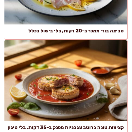
סביצה בורי ממכר ב-20 דקות, בלי בישול בכלל
קציצות טונה ברוטב עגבניות מפנק ב-35 דקות, בלי טיגון