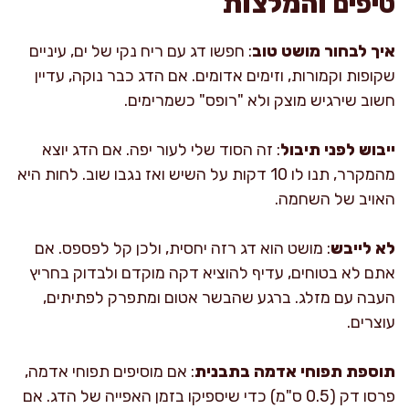
טיפים והמלצות
איך לבחור מושט טוב
: חפשו דג עם ריח נקי של ים, עיניים
שקופות וקמורות, וזימים אדומים. אם הדג כבר נוקה, עדיין
חשוב שירגיש מוצק ולא "רופס" כשמרימים.
ייבוש לפני תיבול
: זה הסוד שלי לעור יפה. אם הדג יוצא
מהמקרר, תנו לו 10 דקות על השיש ואז נגבו שוב. לחות היא
האויב של השחמה.
לא לייבש
: מושט הוא דג רזה יחסית, ולכן קל לפספס. אם
אתם לא בטוחים, עדיף להוציא דקה מוקדם ולבדוק בחריץ
העבה עם מזלג. ברגע שהבשר אטום ומתפרק לפתיתים,
עוצרים.
תוספת תפוחי אדמה בתבנית
: אם מוסיפים תפוחי אדמה,
פרסו דק (0.5 ס"מ) כדי שיספיקו בזמן האפייה של הדג. אם