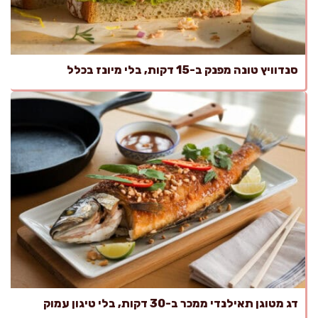
סנדוויץ טונה מפנק ב-15 דקות, בלי מיונז בכלל
דג מטוגן תאילנדי ממכר ב-30 דקות, בלי טיגון עמוק