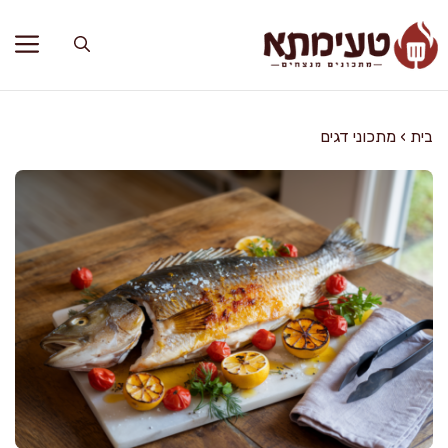
דלג
תוכן
בית
›
מתכוני דגים