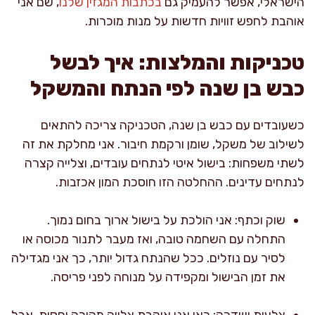
הישראלי, אפשר להעמיק גם
בכתבות המגזין שלנו
, שם אני
אוהבת לחפש זוויות חדשות על מנות מוכרות.
טכניקות והמלצות: איך לבשל
כבש בן שנה לפי הנתח והמשקל
כשעובדים עם כבש בן שנה, הטכניקה צריכה להתאים
לשילוב של משקל, שומן ורקמת חיבור. אני מחלקת את זה
לשתי משפחות: בישול איטי לנתחים עובדים, וצלייה קצרה
לנתחים עדינים. ההחלטה הזו חוסכת המון אכזבות.
שוק וכתף: אני הולכת על בישול ארוך בחום נמוך.
התחלה עם השחמה טובה, ואז מעבר לתנור מכוסה או
לסיר עם נוזלים. ככל שהנתח גדול יותר, כך אני מגדילה
את זמן הבישול ומקפידה על מנוחה לפני פריסה.
צלעות ושדרה: כאן אני אוהבת צלייה מהירה יחסית, אבל