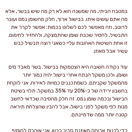
במטבח הביתי, מה שמשנה הוא לא רק מה שיש בבשר, אלא
מה אתם עושים איתו. בבישול ארוך, חלק מהשומן נמס ועובר
לרוטב, וזה מאפשר לכם לשלוט בכמות: אפשר לקרר את
התבשיל, להסיר שכבת שומן שהתמצקה, ולהחזיר לחימום.
זו אחת השיטות האהובות עליי כשאני רוצה תבשיל כבש
עשיר אבל מאוזן.
עוד נקודה חשובה היא הצטמקות בבישול. בשר מאבד מים
ושומן, ולכן משקל הנתח אחרי בישול יהיה נמוך יותר
מהמשקל שקניתם. כשמתכננים כמויות לאירוח, אני לוקחת
בחשבון ירידה של כ-20% עד 35% במשקל, תלוי בשיטת
הבישול ובכמה שומן נמס. זה חלק מהסיבה שכדאי לחשב
מנות לפי משקל לפני בישול, אבל להבין שהצלחת תיראה
קטנה יותר ממה שדמיינתם.
כדי לבנות ארוחה מאוזנת סביב כבש, אני אוהבת להוסיף