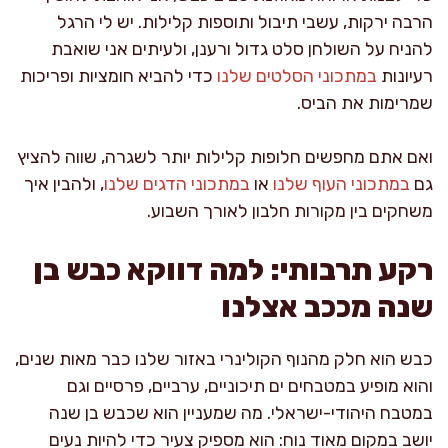
הרבה ירקות, עשבי תיבול ותוספות קלילות. יש לי הרגל
להניח על השולחן סלט גדול ורענן, ולעיתים אני שואבת
רעיונות
במתכוני הסלטים שלנו
כדי להביא חומציות ופריכות
שמרימות את הביס.
ואם אתם מחפשים חלופות קלילות יותר לשגרה, שווה להציץ
גם
במתכוני העוף שלנו
או
במתכוני הדגים שלנו
, ולהבין איך
משחקים בין מקורות חלבון לאורך השבוע.
רקע תרבותי: למה דווקא כבש בן
שנה מככב אצלנו
כבש הוא חלק מהנוף הקולינרי באזור שלנו כבר מאות שנים,
והוא מופיע במטבחים ים תיכוניים, ערביים, פרסיים וגם
במטבח היהודי-ישראלי. מה שמעניין הוא שכבש בן שנה
יושב במקום מאוד נוח: הוא מספיק צעיר כדי להיות נעים