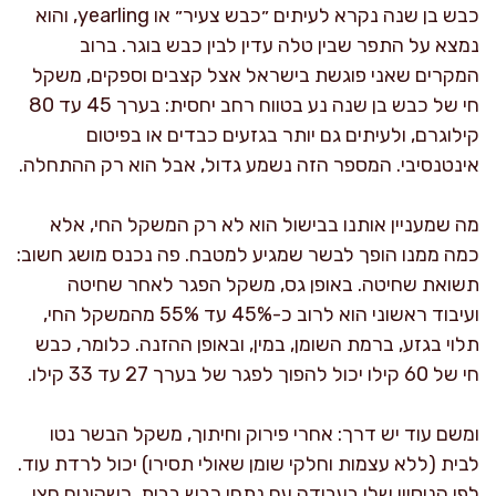
כבש בן שנה נקרא לעיתים ״כבש צעיר״ או yearling, והוא
נמצא על התפר שבין טלה עדין לבין כבש בוגר. ברוב
המקרים שאני פוגשת בישראל אצל קצבים וספקים, משקל
חי של כבש בן שנה נע בטווח רחב יחסית: בערך 45 עד 80
קילוגרם, ולעיתים גם יותר בגזעים כבדים או בפיטום
אינטנסיבי. המספר הזה נשמע גדול, אבל הוא רק ההתחלה.
מה שמעניין אותנו בבישול הוא לא רק המשקל החי, אלא
כמה ממנו הופך לבשר שמגיע למטבח. פה נכנס מושג חשוב:
תשואת שחיטה. באופן גס, משקל הפגר לאחר שחיטה
ועיבוד ראשוני הוא לרוב כ-45% עד 55% מהמשקל החי,
תלוי בגזע, ברמת השומן, במין, ובאופן ההזנה. כלומר, כבש
חי של 60 קילו יכול להפוך לפגר של בערך 27 עד 33 קילו.
ומשם עוד יש דרך: אחרי פירוק וחיתוך, משקל הבשר נטו
לבית (ללא עצמות וחלקי שומן שאולי תסירו) יכול לרדת עוד.
לפי הניסיון שלי בעבודה עם נתחי כבש בבית, כשקונים חצי