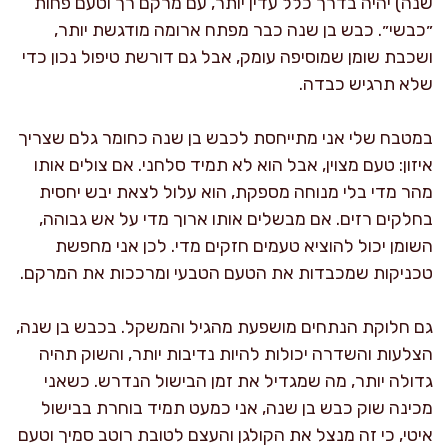
שנה) יהיה בדרך כלל עדין יותר, עם מרקם רך וטעם פחות
״כבשי״. כבש בן שנה כבר מפתח ארומה מודגשת יותר,
ושכבת שומן שמוסיפה עומק, אבל גם דורשת טיפול נכון כדי
שלא תרגיש כבדה.
במטבח שלי אני מתייחסת לכבש בן שנה כחומר גלם שצריך
איזון: טעם מצוין, אבל הוא לא תמיד סלחני. אם צולים אותו
מהר מדי בלי מנוחה מספקת, הוא עלול לצאת יבש יחסית
בחלקים רזים. אם מבשלים אותו ארוך מדי על אש גבוהה,
השומן יכול להוציא טעמים חזקים מדי. לכן אני מחפשת
טכניקות שמכבדות את הטעם הטבעי ומרככות את המרקם.
גם חלוקת הנתחים מושפעת מהגיל והמשקל. בכבש בן שנה,
הצלעות והשדרה יכולות להיות נדיבות יותר, והשוק תהיה
גדולה יותר, מה שמגדיל את זמן הבישול הנדרש. כשאני
מכינה שוק כבש בן שנה, אני כמעט תמיד בוחרת בבישול
איטי, כי זה מנצל את הקולגן והעצם לטובת רוטב סמיך וטעם