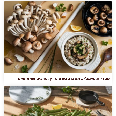
פטריות שימג'י במטבח: טעם עדין, ערכים ושימושים