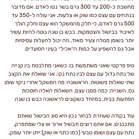
מחשבת כ-200 עד 300 גרם בשר נטו לאדם. אם מדובר
בנתחים עם עצם כמו שוק או צלעות, אני עולה ל-350 עד
500 גרם לאדם, כי חלק מהמשקל הוא עצם וחלק הולך
לאיבוד בבישול והצטמקות. כבש בן שנה נוטה להיות עשיר
יותר בשומן מטלה צעיר מאוד, וזה יכול להעלות עסיסיות
אבל גם להשפיע על כמות ה״אכיל״ בעיני הסועדים.
טיפ פרקטי שאני משתמשת בו: כשאני מתלבטת בין קנייה
של נתח גדול עם עצם לבין נתח נקי, אני שואלת את הקצב
שתי שאלות פשוטות. הראשונה: מה המשקל אחרי ניקוי שומן
גס. השנייה: כמה ממנו עצם. השאלות האלה חוסכות
הפתעות בבית, במיוחד כשקונים לראשונה כבש בן שנה.
עוד נקודה שעוזרת לבחור נכון היא סוג הבישול שאתם
מתכננים. אם אתם רוצים תבשיל ארוך או צלי שמתפרק,
נתח עם עצם ושומן טבעי (כמו כתף או שוק) ייתן יותר עומק,