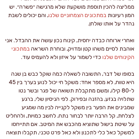
ממליצה להכין תוספת מושקעת שלא מרגישה ״פשרה״. יש
המון רעיונות
במתכונים הצמחוניים שלנו
, והם יכולים לשבת
נהדר על אותו שולחן.
ואחרי ארוחה כבדה יחסית, קינוח נכון עושה את ההבדל. אני
אוהבת לסיים משהו קטן ומדויק, ובוחרת השראה
במתכוני
הקינוחים שלנו
כדי לשמור על איזון ולא להעמיס עוד.
בסופו של דבר, התשובה לשאלה כמה שוקל כבש בן שנה
היא טווח, לא מספר אחד: משקל חי יכול לנוע בערך בין 45
ל-80 קילו, ומשם מתקבלת תשואה של פגר ובשר נטו
שתלויה בגזע, בהזנה ובפירוק. לפי הניסיון שלי, ברגע
שמבינים את הפער בין משקל לקנייה לבין מה שמגיע
לצלחת, קל הרבה יותר לבחור נתח, לחשב כמויות, ולהחליט
על שיטת בישול שתוציא מהכבש את המיטב. אם תתייחסו
למשקל כאל כלי לתכנון ולא כאל פרט טכני, תקבלו תוצאה