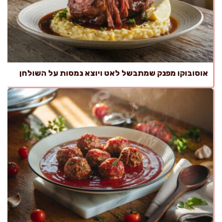
אוסובוקו מפנק שמתבשל לאט ויוצא נמסות על השולחן