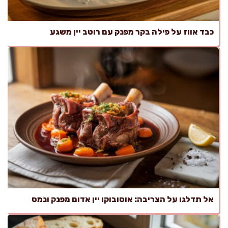
כבד אווז על פילה בקר מפנק עם רוטב יין משגע
אל תדלגו על הצריבה: אוסובוקו יין אדום מפנק ונמס