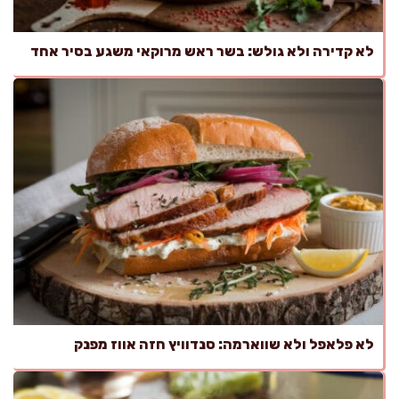
לא קדירה ולא גולש: בשר ראש מרוקאי משגע בסיר אחד
לא פלאפל ולא שווארמה: סנדוויץ חזה אווז מפנק