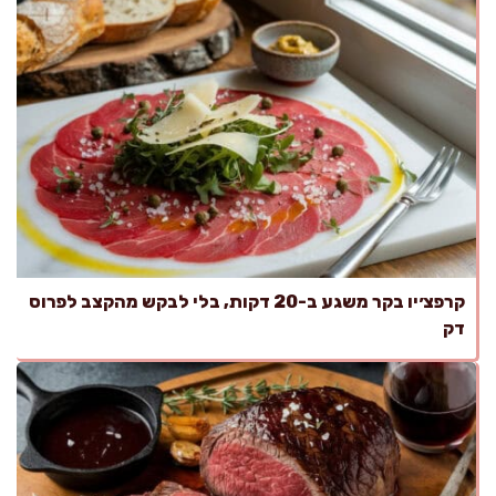
קרפצ׳יו בקר משגע ב-20 דקות, בלי לבקש מהקצב לפרוס
דק