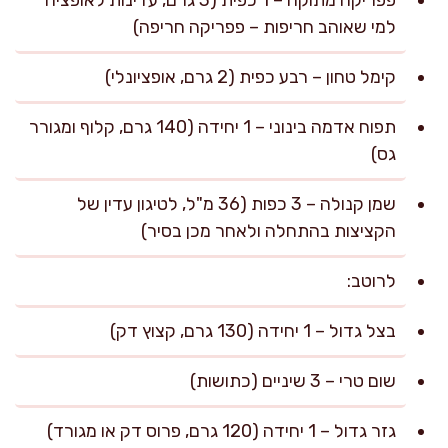
פפריקה מתוקה – 1 כפית (3 גרם, עדינות לאופציה
למי שאוהב חריפות – פפריקה חריפה)
קימל טחון – רבע כפית (2 גרם, אופציונלי)
תפוח אדמה בינוני – 1 יחידה (140 גרם, קלוף ומגורר
גס)
שמן קנולה – 3 כפות (36 מ"ל, לטיגון עדין של
הקציצות בהתחלה ולאחר מכן בסיר)
לרוטב:
בצל גדול – 1 יחידה (130 גרם, קצוץ דק)
שום טרי – 3 שיניים (כתושות)
גזר גדול – 1 יחידה (120 גרם, פרוס דק או מגורד)