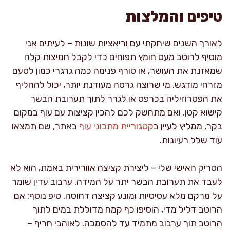
טיפים והמלצות
לאורך השנים שיחקתי עם וריאציות שונות – לעיתים אני
מוסיף לרוטב מעט חומץ תפוחים כדי לקבל חמיצות קלה
שמאזנת את העושר, או טורף פנימה כמה גרגרי כמון לטעם
מזרחי מודגש. מי שרוצה גרסה מעודנת יותר, יכול להחליף
את הפטרוזיליה בכרפס או לגרר לתוך תערובת הבשר
קישוא קטן. ואם מתחשק לכם להכין קציצות עם עוף במקום
בקר, ממליץ לעיין ב
קטגוריית מתכוני עוף
באתר, שם תמצאו
עוד שלל רעיונות.
הטריק האישי שלי – ליצירת קציצה אוורירית באמת, הוא לא
לעבד את תערובת הבשר יתר על המידה. ערבוב עדין שומר
על מרקם מלא עסיסיות ומונע קציצה דחוסה. טיפ נוסף: אם
הרוטב דליל מדי, הוסיפו כף קמח מדוללת במים לתוך
הרוטב תוך ערבוב מתמיד עד להסמכה. לאוהבי חריף –