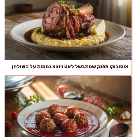
אוסובוקו מפנק שמתבשל לאט ויוצא נמסות על השולחן