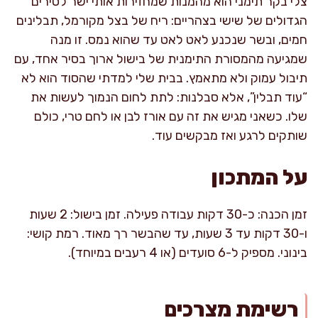
צלי בקר תימני הוא מהמנות שמחזירות אותי ישר לסירים
הגדולים של שישי בצהריים: ריח של בצל מקורמל, תבלינים
חמים, ובשר שנכנע לאט לאט עד שהוא נמס. זו מנה
שמגיעה מהמסורת התימנית של בישול ארוך בסיר אחד, עם
תיבול עמוק ולא מתאמץ. בבית שלי למדתי שהסוד הוא לא
“עוד תבלין”, אלא סבלנות: לתת לחום הנמוך לעשות את
שלו. כשאני מגיש את זה עם אורז לבן או לחם טרי, כולם
שותקים לרגע ואז מבקשים עוד.
על המתכון
זמן הכנה: כ-30 דקות עבודה פעילה. זמן בישול: 2 שעות
ו-30 דקות עד 3 שעות, עד שהבשר רך מאוד. רמת קושי:
בינוני. מספיק ל-6 סועדים (או 4 רעבים במיוחד).
רשימת מצרכים