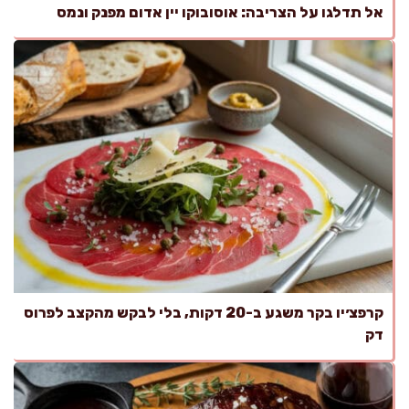
אל תדלגו על הצריבה: אוסובוקו יין אדום מפנק ונמס
קרפצ׳יו בקר משגע ב-20 דקות, בלי לבקש מהקצב לפרוס
דק