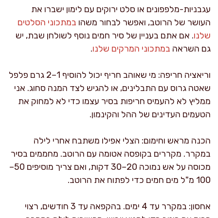
עגבניות-מלפפונים או סלט ירוקים עם לימון ישברו את
העושר של הרוטב, ואפשר לבחור משהו
במתכוני הסלטים
שלנו
. אם אתם בעניין של סיר חמים נוסף לשולחן שבת, יש
גם השראה
במתכוני המרקים שלנו
.
וריאציה חריפה: מי שאוהב חריף יכול להוסיף 1–2 גרם פלפל
שאטה גרוס עם התבלינים, או להגיש לצד המנה סחוג. אני
ממליץ לא להעמיס חריפות בסיר עצמו כדי לא למחוק את
הטעמים העדינים של ההל והקינמון.
הכנה מראש וחימום: הצלי אפילו משתבח אחרי לילה
במקרר. מקררים בקופסה אטומה עם הרוטב. מחממים בסיר
מכוסה על אש נמוכה 20–30 דקות, ואם צריך מוסיפים 50–
100 מ"ל מים חמים כדי לפתוח את הרוטב.
אחסון: במקרר עד 4 ימים. בהקפאה עד 3 חודשים, רצוי