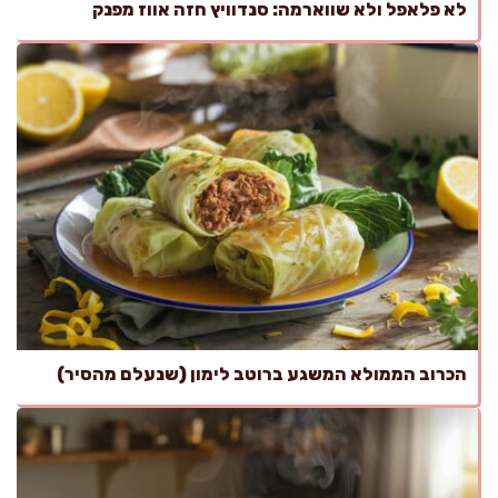
לא פלאפל ולא שווארמה: סנדוויץ חזה אווז מפנק
הכרוב הממולא המשגע ברוטב לימון (שנעלם מהסיר)