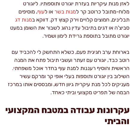
לאזן מנות עיקריות בעזרת יוגורט ותוספותיו. ליוגורט
מלוח-מתובל כרוטב קר ל
מנות בשר
או ל
עוף
, מוסיפים
תבלינים, חמוצים קלויים וירק קצוץ דק. דווקא ב
מנות דג
סביצ'ה או דגים בתיבול עדין נהוג לשבור את השומן במעט
יוגורט מתובל בתוספת גרידת לימון ושמיר.
בארוחת ערב חגיגית פעם, כשלא התחשק לי להכביד עם
רוטב כבד, יוגורט עם זעתר ועשבי תיבול פתח את המנה
הראשית והוסיף רעננות למנת עוף בחדר אוכל משפחתי.
השילוב בין יוגורט ותוספות בעלי אופי קר ומרקם עשיר
מעניקים לכל מנת עיקרית גיוון חדש, ומבססים אותו במרכז
הבמה של תפריט מקצועי וביתי כאחד.
עקרונות עבודה במטבח המקצועי
והביתי