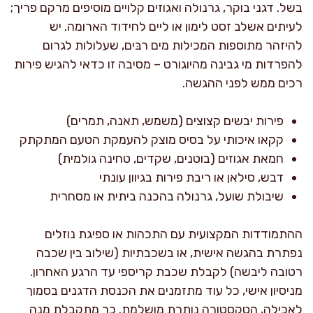
בשל. דגני בוקר, גרנולה ואגוזים קלויים מוסיפים מרקם פריך;
לעיתים אשלב זסט לימון או ליים לחידוד הארומה. יש
להיזהר מתוספות המכילות מים רבּים, שעלולות לגרום
להפרדות מי גבינה מהיוגורט – מסיבה זו כדאי להגיש פירות
רכים ממש לפני ההגשה.
פירות יבשים קצוצים (משמש, תאנה, תמרים)
קקאו איכותי על בסיס מוצק להעמקת הטעם המתקתק
חמאת אגוזים (בוטנים, שקדים, טחינה גולמית)
דבש, סילאן או ריבת פירות בגיוון עונתי
שיבולת שועל, גרנולה בהכנה ביתית או מסחרית
ההתמודדות המקצועית עם התכהות או ספיגת נוזלים
נפתרת בהגשה אישית, או בשכבתיות (שילוב בין שכבה
רטובה ליבשה) לקבלת שכבת קריספי עד הרגע האחרון.
מניסיון אישי, כל עוד מתזמנים את הכנסת הדגנים בסמוך
לאכילה, הטקסטורה נותרת מושלמת. כך מתקבלת מנה