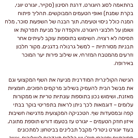
בהתאמה לסוג היוגורט, דרגת הסינון (סקייר, יוגורט יווני,
בקרת שמנת) ואופי הטעמים המבוקשים. תהליך פיתוח
המנה כולל ניסוי וטעימה, תוך הבנה של השפעות סוכר, מלח
ושומן על חלבוני היוגורט, והקפדה על מניעת תפרקות או
תסיסה לא רצויה. השימוש בתוספות עוקב לעיתים אחר
תבניות מסורתיות – למשל גרנולה בדגנים, מקור חלבון
וזרעים מהמטבח המזרחי, או שילוב פירות יער המוכר
באירופה.
הגישה הקולינרית המודרנית מניעה את השף המקצועי וגם
את מבשל הבית להעמיק בשילוב מרקמים הפוכים, חומציות
מאזנת, ושימוש נכון בתוספות עונתיות טריות או ממקורות
עלומים – דוגמאות לכך ניתן לראות בתפריטי בוקר בבתי
קפה ובמסעדות שף. הטכניקה המקצועית מדגישה חשיבות
איזון חוזק הטעמים – יוגורט עז בטעמו דורש תוספת מתונה,
בעוד יוגורט ניטרלי מקבל תבלינים בביטחון; למתכונים
מסורתיים ומטבחי פיוז'ן יש כללים מוגדרים לשילובים, אשר