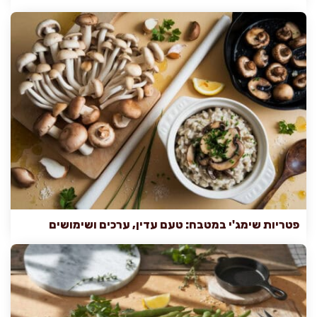
פטריות שימג'י במטבח: טעם עדין, ערכים ושימושים