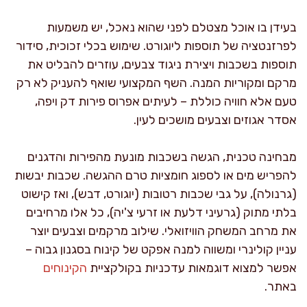
בעידן בו אוכל מצטלם לפני שהוא נאכל, יש משמעות
לפרזנטציה של תוספות ליוגורט. שימוש בכלי זכוכית, סידור
תוספות בשכבות ויצירת ניגוד צבעים, עוזרים להבליט את
מרקם ומקוריות המנה. השף המקצועי שואף להעניק לא רק
טעם אלא חוויה כוללת – לעיתים אפרוס פירות דק ויפה,
אסדר אגוזים וצבעים מושכים לעין.
מבחינה טכנית, הגשה בשכבות מונעת מהפירות והדגנים
להפריש מים או לספוג חומציות טרם ההגשה. שכבות יבשות
(גרנולה), על גבי שכבות רטובות (יוגורט, דבש), ואז קישוט
בלתי מתוק (גרעיני דלעת או זרעי צ'יה), כל אלו מרחיבים
את מרחב המשחק הוויזואלי. שילוב מרקמים וצבעים יוצר
עניין קולינרי ומשווה למנה אפקט של קינוח בסגנון גבוה –
אפשר למצוא דוגמאות עדכניות בקולקציית
הקינוחים
באתר.