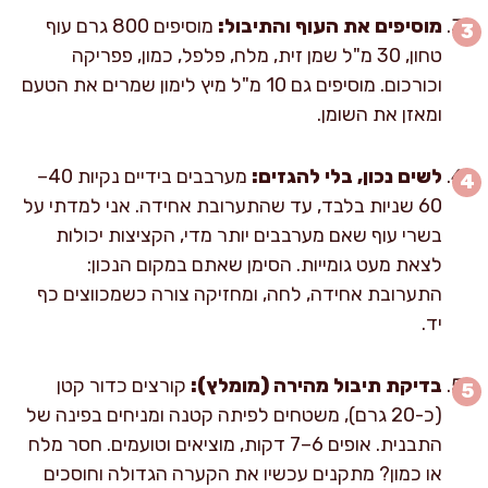
מוסיפים את העוף והתיבול:
מוסיפים 800 גרם עוף
טחון, 30 מ"ל שמן זית, מלח, פלפל, כמון, פפריקה
וכורכום. מוסיפים גם 10 מ"ל מיץ לימון שמרים את הטעם
ומאזן את השומן.
לשים נכון, בלי להגזים:
מערבבים בידיים נקיות 40–
60 שניות בלבד, עד שהתערובת אחידה. אני למדתי על
בשרי עוף שאם מערבבים יותר מדי, הקציצות יכולות
לצאת מעט גומייות. הסימן שאתם במקום הנכון:
התערובת אחידה, לחה, ומחזיקה צורה כשמכווצים כף
יד.
בדיקת תיבול מהירה (מומלץ):
קורצים כדור קטן
(כ-20 גרם), משטחים לפיתה קטנה ומניחים בפינה של
התבנית. אופים 6–7 דקות, מוציאים וטועמים. חסר מלח
או כמון? מתקנים עכשיו את הקערה הגדולה וחוסכים