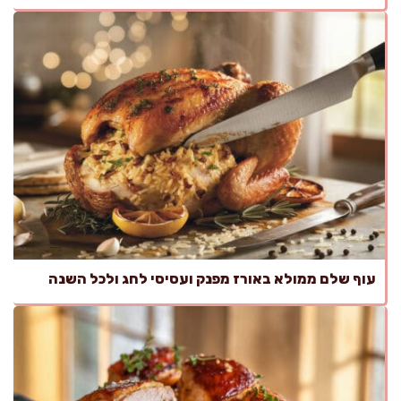
עוף שלם ממולא באורז מפנק ועסיסי לחג ולכל השנה