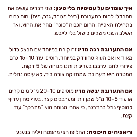
איך שומרים על עסיסיות בלי טיגון:
שני דברים עושים את
ההבדל: לחות בתערובת (בצל מגורד, גזר, מים) וחום גבוה
בתחילת האפייה. החום הגבוה “סוגר” מהר את החוץ, ואז
השלב השני משלים בישול בלי לייבש.
אם התערובת רכה מדי:
זה קורה במיוחד אם הבצל גדול
מאוד או אם העוף טחון דק במיוחד. הוסיפו עוד 10–15 גרם
פירורי לחם, ערבבו בעדינות ותנו מנוחה של 5 דקות.
המטרה היא תערובת שמחזיקה צורה ביד, לא עיסה נוזלית.
אם התערובת יבשה מדי:
מוסיפים 10–20 מ"ל מים קרים
או עוד 5–10 מ"ל שמן זית, ומערבבים קצר. בעוף טחון עדיף
להוסיף נוזל בהדרגה, כי אחרי מנוחה הוא “מתרכך” עוד
קצת.
וריאציה ים תיכונית:
החליפו חצי מהפטרוזיליה בנענע