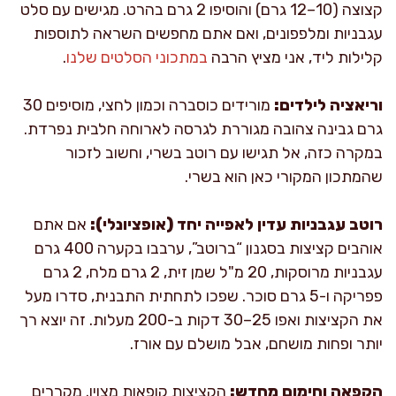
קצוצה (10–12 גרם) והוסיפו 2 גרם בהרט. מגישים עם סלט
עגבניות ומלפפונים, ואם אתם מחפשים השראה לתוספות
קלילות ליד, אני מציץ הרבה
במתכוני הסלטים שלנו
.
וריאציה לילדים:
מורידים כוסברה וכמון לחצי, מוסיפים 30
גרם גבינה צהובה מגוררת לגרסה לארוחה חלבית נפרדת.
במקרה כזה, אל תגישו עם רוטב בשרי, וחשוב לזכור
שהמתכון המקורי כאן הוא בשרי.
רוטב עגבניות עדין לאפייה יחד (אופציונלי):
אם אתם
אוהבים קציצות בסגנון “ברוטב”, ערבבו בקערה 400 גרם
עגבניות מרוסקות, 20 מ"ל שמן זית, 2 גרם מלח, 2 גרם
פפריקה ו-5 גרם סוכר. שפכו לתחתית התבנית, סדרו מעל
את הקציצות ואפו 25–30 דקות ב-200 מעלות. זה יוצא רך
יותר ופחות מושחם, אבל מושלם עם אורז.
הקפאה וחימום מחדש:
הקציצות קופאות מצוין. מקררים