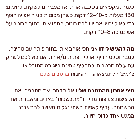
לגמרי, מקפיאים בשכבה אחת ואז מעבירים לשקית. לחימום:
180 מעלות ל-10–12 דקות כשהן מכוסות בנייר אפייה רופף
כדי לא לייבש. אם יש לכם רוטב, חממו אותן בתוך הרוטב על
אש נמוכה 8–10 דקות.
מה להגיש ליד:
אני הכי אוהב אותן בתוך פיתה עם טחינה,
עמבה וסלט חריף, או ליד פתיתים/אורז. ואם בא לכם לשחק
עם עולם הרטבים ולהחליף טחינה ביוגורט מתובל או
צ’ימיצ’ורי, תמצאו עוד רעיונות
ברטבים שלנו
.
טיפ אחרון מהמטבח שלי:
אל תדחסו את התבנית. אם
הקציצות צפופות מדי הן “מתבשלות” באדים ומאבדות את
ההשחמה. עדיף לאפות בשתי נגלות מאשר להתאכזב
ממגש אחד גדול וחיוור.