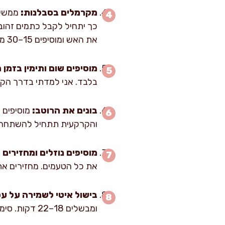
מקרמלים בסבלנות:
כך יתחיל לקבל כתמים זהובי
את האש ומוסיפים 15–30 מ"ל מים חמים “לשחרור” (deglaze) תוך גירוד עדין בכף עץ.
מוסיפים שום ותימין בזמן ה
בלבד. אני למדתי בדרך הק
בונים את הרוטב:
והקרקעית תתחיל להשתחר
מוסיפים נוזלים ומחזירים 
את כל הטעמים. מחזירים את
בישול איטי לשמירה על עס
ומבשלים 18–22 דקות. סימן טוב: הרוטב מסמיך מעט, והפרגיות מרגישות רכות אך לא מתפרקות.