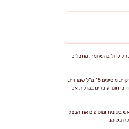
הבדל גדול בהשחמה. מתבלים
מחממים סיר רחב וכבד או מחבת עמוקה על אש בינונית-גבוהה כ-2 דקות. מוסיפים 15 מ"ל שמן זית.
עד שהן מקבלות צבע זהוב-חום. עובדים בנגלות אם
 מורידים לאש בינונית ומוסיפים את הבצל