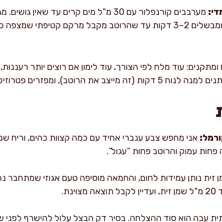
די:
מערבבים קורנפלור עם 30 מ"ל מים קרים עד שאי
ומתקנים: עוד מלח לפי הצורך, עוד לימון אם רוצים יותר רעננות
צב את הרוטב), ומפזרים פטרוזיליה.
רמל:
אני מחפש צבע ענברי אחיד עם כמה קצוות כהים, וריח שמ
פחות עמוק והרוטב פחות “עגול”.
 זית נותן עמידות לחום, והחמאה מוסיפה טעם אגוזי שמתחבר נהד
נת.
ת עבה הוא סוד ההצלחה. בסיר דק הבצל עלול להישרף לפני שה