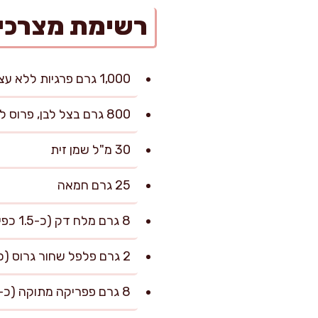
רשימת מצרכי
1,000 גרם פרגיות ללא עצם (שוקיים עליונות), חתוכות לנתחים של כ-4–5 ס"מ
800 גרם בצל לבן, פרוס לחצאי טבעות בעובי כ-3–4 מ"מ
30 מ"ל שמן זית
25 גרם חמאה
8 גרם מלח דק (כ-1.5 כפיות), ועוד לפי הטעם
2 גרם פלפל שחור גרוס (כ-1 כפית)
8 גרם פפריקה מתוקה (כ-2 כפיות)