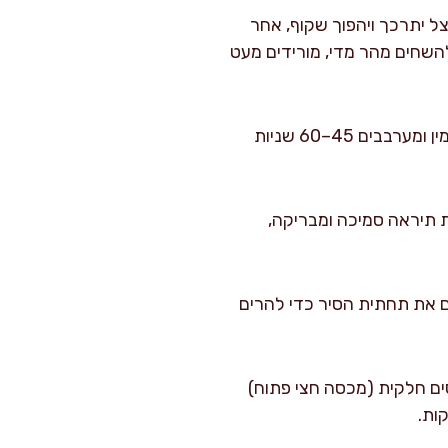
ל 3–4 דקות. בהתחלה הבצל יתרכך ויהפוך שקוף, אחר
להשחים מהר מדי, מורידים מעט
כשהבצל כבר ענברי וריחו מתקתק, מוסיפים שום קצוץ ותימין ומערבבים 45–60 שניות
 לימון ומערבבים 30 שניות. התערובת תיראה סמיכה ומבריקה,
מגרדים את תחתית הסיר כדי להרים
ים חלקית (מכסה חצי פתוח)