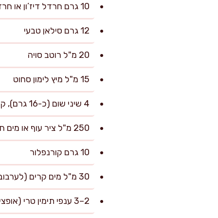
10 גרם חרדל דיז’ון או חרדל חלק
12 גרם סילאן טבעי
20 מ"ל רוטב סויה
15 מ"ל מיץ לימון סחוט
4 שיני שום (כ-16 גרם), קצוצות דק
250 מ"ל ציר עוף או מים חמים
10 גרם קורנפלור
30 מ"ל מים קרים (לערבוב עם הקורנפלור)
2–3 ענפי תימין טרי (אופציונלי, אבל מוסיף עומק)