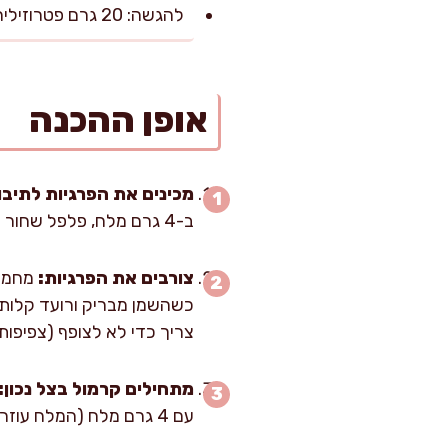
להגשה: 20 גרם פטרוזיליה קצוצה
אופן ההכנה
מכינים את הפרגיות לתיבו
ב-4 גרם מלח, פלפל שחור ופפריקה, ומערבבים כך שכל נתח מצופה.
צורבים את הפרגיות:
צריך כדי לא לצופף (צפיפות
מתחילים קרמול בצל נכון:
עם 4 גרם מלח (המלח עוזר לבצל “להזיע” ולהתרכך). מערבבים 2 דקות עד שכל הבצל מצופה בשומן.