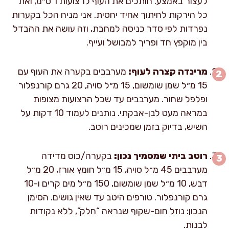
לעצור באמצע. חותכים את העוף לרצועות 1 ס״מ, ואת
כל הירקות לחיתוך אחיד יחסית. אני מניח הכל בקערות
נפרדות לפי סדר כניסה למחבת, וזה עושה את ההבדל
בין מוקפץ חד ופריך למבושל ועייף.
מרינדה קצרה לעוף:
מערבבים בקערה את העוף עם
15 מ״ל שמן שומשום, 15 מ״ל סויה, 20 גרם קורנפלור
ופלפל שחור. מערבבים עד שכל הרצועות מצופות
במראה מעט לבן-אבקתי. נותנים לעמוד 10 דקות על
השיש, בדיוק בזמן שמכינים רוטב.
רוטב ביתי שמסמיך נכון:
בקערה/כוס מדידה
מערבבים 45 מ״ל סויה, 15 מ״ל חומץ אורז, 20 מ״ל
דבש, 10 מ״ל שמן שומשום, 150 מ״ל מים קרים ו-10
גרם קורנפלור. טורפים היטב עד שאין גושים. הסימן
הנכון: נוזל חום-שקוף שנראה “חלק”, ללא נקודות
לבנות.