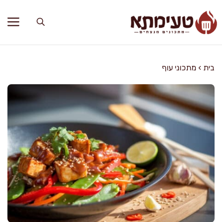
דלג
תוכן
בית
›
מתכוני עוף