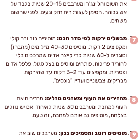
את השום והג’ינג’ר ומערבבים 15–20 שניות בלבד על
אש גבוהה. הסימן לעצור: ריח חזק ונעים, לפני שהשום
משחים.
מבשלים ירקות לפי סדר חכם:
מוסיפים גזר וברוקולי
ומקפיצים 2 דקות. מוסיפים 30–40 מ״ל מים (מהברז)
וסוגרים ל-60 שניות כדי לייצר אדים שמרככים בלי
להוריד פריכות. פותחים ומוסיפים בצל סגול, פלפל אדום
ופטריות, ומקפיצים עוד 2–3 דקות עד שהירקות
מבריקים, צבעוניים ועדיין “נוגסים”.
מחזירים את העוף ומאזנים נוזלים:
מחזירים את
העוף למחבת ומערבבים 30 שניות לאיחוד. אם יש נוזלים
בצלחת, מוסיפים גם אותם למחבת, זה טעם.
מוסיפים רוטב ומסמיכים נכון:
מערבבים שוב את