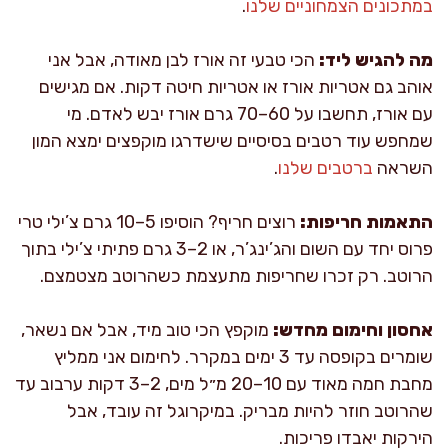
במתכונים הצמחוניים שלנו
.
מה להגיש ליד:
הכי טבעי זה אורז לבן מאודה, אבל אני
אוהב גם אטריות אורז או אטריות חיטה דקות. אם מגישים
עם אורז, תחשבו על 60–70 גרם אורז יבש לאדם. מי
שמחפש עוד רטבים בסיסיים שישדרגו מוקפצים ימצא המון
השראה
ברטבים שלנו
.
התאמות חריפות:
רוצים חריף? הוסיפו 5–10 גרם צ’ילי טרי
פרוס יחד עם השום והג’ינג’ר, או 2–3 גרם פתיתי צ’ילי בתוך
הרוטב. רק זכרו שחריפות מתעצמת כשהרוטב מצטמצם.
אחסון וחימום מחדש:
מוקפץ הכי טוב מיד, אבל אם נשאר,
שומרים בקופסה עד 3 ימים במקרר. לחימום אני ממליץ
מחבת חמה מאוד עם 10–20 מ״ל מים, 2–3 דקות ערבוב עד
שהרוטב חוזר להיות מבריק. במיקרוגל זה עובד, אבל
הירקות יאבדו פריכות.