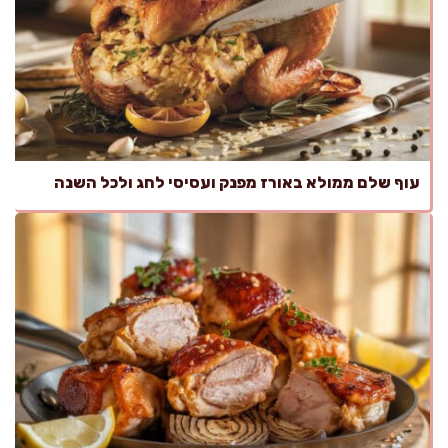
עוף שלם ממולא באורז מפנק ועסיסי לחג ולכל השנה