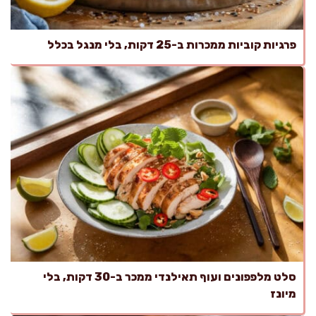
פרגיות קוביות ממכרות ב-25 דקות, בלי מנגל בכלל
סלט מלפפונים ועוף תאילנדי ממכר ב-30 דקות, בלי
מיונז