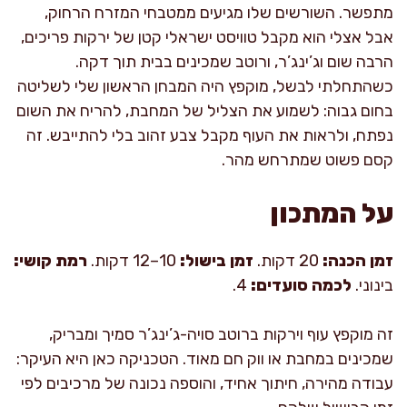
מתפשר. השורשים שלו מגיעים ממטבחי המזרח הרחוק,
אבל אצלי הוא מקבל טוויסט ישראלי קטן של ירקות פריכים,
הרבה שום וג’ינג’ר, ורוטב שמכינים בבית תוך דקה.
כשהתחלתי לבשל, מוקפץ היה המבחן הראשון שלי לשליטה
בחום גבוה: לשמוע את הצליל של המחבת, להריח את השום
נפתח, ולראות את העוף מקבל צבע זהוב בלי להתייבש. זה
קסם פשוט שמתרחש מהר.
על המתכון
זמן הכנה:
20 דקות.
זמן בישול:
10–12 דקות.
רמת קושי:
בינוני.
לכמה סועדים:
4.
זה מוקפץ עוף וירקות ברוטב סויה-ג’ינג’ר סמיך ומבריק,
שמכינים במחבת או ווק חם מאוד. הטכניקה כאן היא העיקר:
עבודה מהירה, חיתוך אחיד, והוספה נכונה של מרכיבים לפי