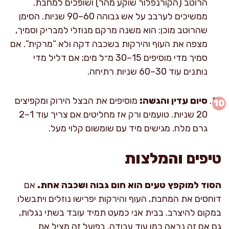
הרוטב (הקורנפלור שוקע מהר) ושופכים למחבת.
ממשיכים לערבב על אש גבוהה 60–90 שניות. הסימן
שהרוטב מוכן: הוא משנה מרקם מנוזלי למבריק וסמיך,
מצפה את העוף והירקות בשכבה דקה ולא “מרקית”. אם
סמיך מדי מוסיפים 15–30 מ״ל מים; אם דליל מדי
נותנים עוד 30–60 שניות רתיחה.
סיום עדין והגשה:
מוסיפים את הבצל הירוק ומקפיצים
20 שניות. טועמים ורק אז מחליטים אם צריך עוד 1–2
גרם מלח. מגישים מיד עם שומשום קלוי מעל.
טיפים והמלצות
הסוד למוקפץ טעים הוא חום גבוה ושכבה אחת.
אם
דוחסים את המחבת, העוף והירקות יפרישו נוזלים ויתבשלו
במקום להיצרב. בבית אני כמעט תמיד עובד בשתי נגלות,
גם אם זה נראה כמו עוד עבודה. בפועל זה מציל את