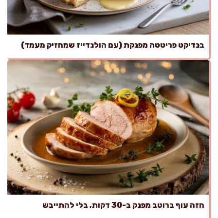
בנדיקט פריטטה מפנקת (עם הולנדייז שמחזיק מעמד)
חזה עוף ברוטב מפנק ב-30 דקות, בלי להתייבש