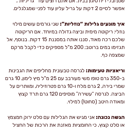
שמן ובלי ריח טיגון בבית. אם אתם רוצים עוד “גריליות”,
אפשר לסיים 2 דקות על גריל עליון עוד לפני שמגלגלים.
איך מונעים גלילות “נוזליות”:
שני גורמים עושים מילוי
נוזלי: ריקוטה מימית וביצה גדולה במיוחד. אם הריקוטה
שלכם רכה מאוד, סננו אותה במסננת 15 דקות. בנוסף, אל
תגזימו במים ברוטב; 200 מ"ל מספיקים כדי לקבל מרקם
שמצפה כף.
וריאציות טעימות:
לגרסה טבעונית מחליפים את הגבינות
ב-350 גרם טופו משי מעורבב עם 25 מ"ל מיץ לימון, 10 גרם
שמרי בירה, 2 גרם מלח ו-10 גרם פטרוזיליה, ומוותרים על
הביצה. לגרסה “עשירה” מוסיפים 120 גרם תרד קצוץ
ומאודה היטב (סחוט!) למילוי.
הגשה נכונה:
אני מגיש את הגלילות עם סלט ירוק חמצמץ
או סלט קצוץ, כי החומציות מאזנת את הרכות של החציל