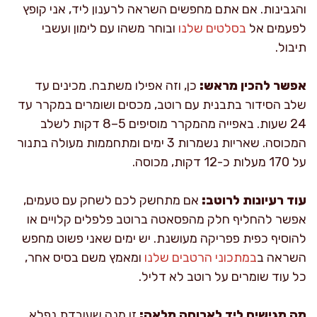
והגבינות. אם אתם מחפשים השראה לרענון ליד, אני קופץ
לפעמים אל
בסלטים שלנו
ובוחר משהו עם לימון ועשבי
תיבול.
אפשר להכין מראש:
כן, וזה אפילו משתבח. מכינים עד
שלב הסידור בתבנית עם רוטב, מכסים ושומרים במקרר עד
24 שעות. באפייה מהמקרר מוסיפים 5–8 דקות לשלב
המכוסה. שאריות נשמרות 3 ימים ומתחממות מעולה בתנור
על 170 מעלות כ-12 דקות, מכוסה.
עוד רעיונות לרוטב:
אם מתחשק לכם לשחק עם טעמים,
אפשר להחליף חלק מהפסאטה ברוטב פלפלים קלויים או
להוסיף כפית פפריקה מעושנת. יש ימים שאני פשוט מחפש
השראה ב
במתכוני הרטבים שלנו
ומאמץ משם בסיס אחר,
כל עוד שומרים על רוטב לא דליל.
מה מגישים ליד לארוחה מלאה:
זו מנה שעובדת נפלא