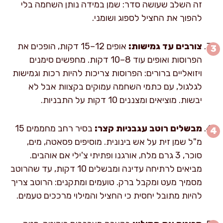
זה השלב שעושה סדר: שמן במידה נותן השחמה בלי
להפוך את החציל לספוג ושומני.
צורבים עד גמישות:
אופים 12–15 דקות, הופכים את
הפרוסות ואופים עוד 8–10 דקות. מחפשים סימנים
ויזואליים ברורים: הפרוסות צריכות להיות רכות וגמישות
לגלגול, עם כתמי השחמה עמוקים בקצוות אבל לא
יבשות. מוציאים ומצננים 10 דקות על התבניות.
מבשלים רוטב עגבניות קצר:
בסיר רחב מחממים 15
מ"ל שמן זית על אש בינונית. מוסיפים פסאטה, מים,
סוכר, 3 גרם מלח, אורגנו ופתיתי צ'ילי אם אוהבים.
מביאים לרתיחה עדינה ומבשלים 10 דקות, עד שהרוטב
מסמיך מעט ומקבל ברק. טועמים ומתקנים: הרוטב צריך
להיות מתובל יחסית כי החציל והמילוי מרככים טעמים.