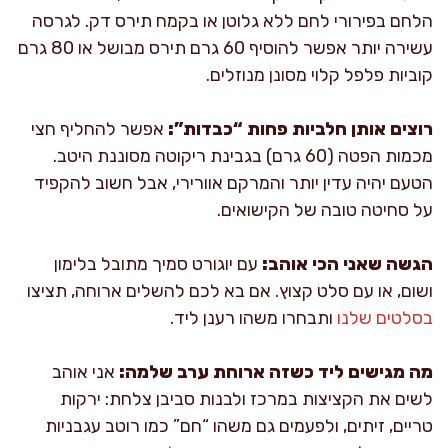
הלחם בפירורי לחם ללא גלוטן או בקמח תירס דק. לגרסה
עשירה יותר אפשר להוסיף 60 גרם תירס מבושל או 80 גרם
קוביות פלפל קלוי מסונן מנוזלים.
רוצים אותן חלביות פחות “כבדות”:
אפשר להחליף חצי
מכמות הפטה (60 גרם) בגבינת ריקוטה מסוננת היטב.
הטעם יהיה עדין יותר והמרקם אוורירי, אבל חשוב להקפיד
על סחיטה טובה של הקישואים.
הגשה שאני הכי אוהב:
עם יוגורט סמיך מתובל בלימון
ושום, או עם סלט קצוץ. אם בא לכם להשלים ארוחה, תציצו
בסלטים שלנו
ותבחרו משהו רענן ליד.
מה מגישים ליד כשזה ארוחת ערב שלמה:
אני אוהב
לשים את הקציצות במרכז ולבנות סביבן צלחת: ירקות
טריים, זיתים, ולפעמים גם משהו “חם” כמו רוטב עגבניות