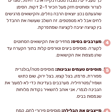
כך מעבירים למגבת מטבח נקייה או בד חיתול, סוגרים
לצרור וסוחטים חזק מעל הכיור 1–2 דקות. הסימן
שהגעתם נכון: יוצאים הרבה נוזלים, והקישואים מרגישים
לחים אבל לא מטפטפים. זה השלב שעושה את ההבדל
בין קציצה יציבה לקציצה שמתפרקת.
מערבבים בסיס:
מחזירים את הקישואים הסחוטים
לקערה. מוסיפים ביצים וטורפים קלות בתוך הקערה עד
שהן מצפות את הקישואים.
מוסיפים טעמים וגבינות:
מוסיפים פטה/בולגרית
מפוררת, פרמזן, בצל קצוץ, בצל ירוק, שום כתוש
ושמיר/פטרוזיליה. מערבבים בעדינות כדי לא למעוך את
הגבינה לגמרי, אני אוהב להשאיר נקודות מלוחות
שנמסות בביס.
מייצבים את הבלילה:
מוסיפים פירורי לחם, קמח