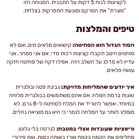
לקציצות לנוח 5 דקות על התבנית. המנוחה הזו
“סוגרת” את המרקם ומונעת התפרקות בצלחת.
טיפים והמלצות
הסוד הגדול הוא הסחיטה:
קישואים מלאים מים, ואם לא
סוחטים היטב תקבלו קציצות רכות מדי. אם אני ממהר, אני
עדיין לא מדלג על השלב הזה. אפילו דקה של סחיטה חזקה
עושה פלאים.
איך יודעים שהמליחות מדויקת:
גבינת פטה ובולגרית
שונות ברמת המלח. אם אתם משתמשים בבולגרית מלוחה
במיוחד, אפשר להוריד את המלח לסחיטה ל-8 גרם. לא
מומלץ לוותר על המלחה לגמרי כי היא גם מוציאה נוזלים.
וריאציות שעובדות אצלי במטבח:
לגרסה בלי גלוטן
מחליפים את הקמח בקמח אורז באותה כמות, ואת פירורי