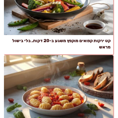
קט ירקות קפואים מוקפץ משגע ב-20 דקות, בלי בישול
מראש