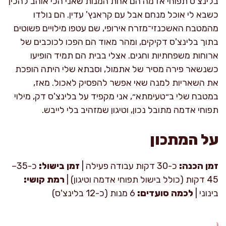
בלינצ'ס תפוחי אדמה הם אחת המנות שאני הכי אוהב להכין
כשבא לי אוכל מנחם אבל עם קראנץ' עדין. הם נולדו
מהמטבח האשכנזי־מזרח אירופי, שם עטפו מילויים פשוטים
בתוך בלינצ'ס דקיקים, ומהר מאוד הם הפכו לכוכבים של
ארוחות משפחתיות וחגים. אצלי בבית הם תמיד הופיעו
כשנשאר פירה מסיר של אתמול, וסבתא שלי היתה הופכת
את השאריות למנה שאי אפשר להפסיק לאכול. מאז,
במטבח שלי ב״טעימתא״, אני מקפיד על בלינצ'ס דק, מילוי
תפוחי אדמה מתובל נכון, וטיגון שמזהיב בלי לייבש.
על המתכון
זמן הכנה:
כ-30 דקות עבודה פעילה |
זמן בישול:
כ-35–
45 דקות (כולל בישול תפוחי אדמה וטיגון) |
רמת קושי:
בינוני |
לכמה סועדים:
6 מנות (כ-12 בלינצ'ס)