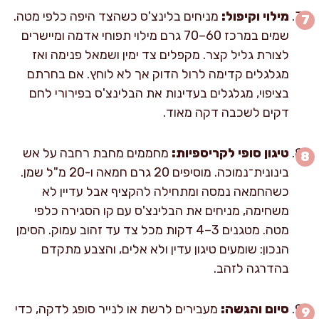
מילוי וקיפול:
מניחים בלינצ'ס כשהצד היפה כלפי מטה.
שמים במרכז 60–70 גרם מילוי תפוחי אדמה ומיישרים
לצורת גליל קצר. מקפלים צד ימין ושמאל פנימה ואז
מגלגלים קדימה לרול הדוק אך לא לוחץ. אם בחרתם
בציפוי, מגלגלים בעדינות את הבלינצ'ס בפירורי לחם
דקים לשכבה דקה מאוד.
טיגון סופי לקריספיות:
מחממים מחבת רחבה על אש
בינונית־נמוכה. מוסיפים 20 גרם חמאה ו-20 מ"ל שמן.
כשהחמאה נמסה ומתחילה להקציף אבל עדיין לא
משחימה, מניחים את הבלינצ'ס עם קו הסגירה כלפי
מטה. מטגנים 3–4 דקות מכל צד עד זהוב עמוק. הסימן
הנכון: שומעים טיגון עדין ולא אלים, והצבע מתקדם
בהדרגה לזהב.
סיום והגשה:
מעבירים לרשת או לנייר סופג לדקה, כדי