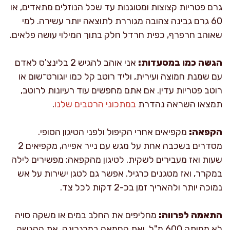
גרם פטריות קצוצות ומטוגנות עד שכל הנוזלים מתאדים, או
60 גרם גבינה צהובה מגוררת לתוצאה יותר עשירה. למי
שאוהב חרפרף, כפית חרדל חלק בתוך המילוי עושה פלאים.
הגשה כמו במסעדות:
אני אוהב להגיש 2 בלינצ'ס לאדם
עם שמנת חמוצה ועירית, וליד רוטב קל כמו יוגורט־שום או
רוטב פטריות עדין. אם אתם מחפשים עוד רעיונות לרוטב,
תמצאו השראה נהדרת
במתכוני הרטבים שלנו
.
הקפאה:
מקפיאים אחרי הקיפול ולפני הטיגון הסופי.
מסדרים בשכבה אחת על מגש עם נייר אפייה, מקפיאים 2
שעות ואז מעבירים לשקית. לטיגון מהקפאה: מפשירים לילה
במקרר, ואז מטגנים כרגיל. אפשר גם לטגן ישירות על אש
נמוכה יותר ולהאריך זמן בכ-2 דקות לכל צד.
התאמה לפרווה:
מחליפים את החלב במים או משקה סויה
לא ממותק 600 מ"ל, ואת החמאה במרגרינה. את ההגשה