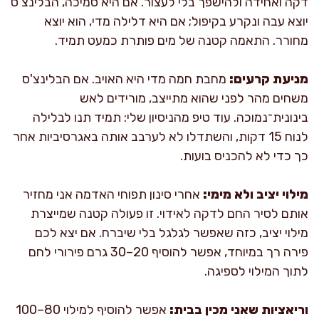
דקה ואחידה ולהישפך בלי לעצור. אם היא סמיכה, הבלינצ'ס
יוצא עבה ונקרע בקיפול; אם היא דלילה מדי, הוא יוצא
מחורר. התאמה קטנה של מים פותרת כמעט תמיד.
מניעת קרעים:
מחבת חמה מדי היא האויב. אם הבלינצ'ס
משחים מהר לפני שהוא מתייצב, מורידים לאש
בינונית־נמוכה. עוד טיפ מהניסיון שלי: תמיד תנו לבלילה
לנוח 15 דקות, והשתדלו לא לערבב אותה באגרסיביות אחר
כך כדי לא להכניס בועות.
מילוי יציב ולא מימי:
אחרי סינון תפוחי האדמה אני מחזיר
אותם לסיר החם לדקה לאידוי. זו פעולה קטנה שמייצרת
מילוי יציב, כזה שאפשר לגלגל בלי שיברח. אם יצא לכם
פירה רך במיוחד, אפשר להוסיף 20–30 גרם פירורי לחם
לתוך המילוי לספיגה.
וריאציות שאני מכין בבית:
אפשר להוסיף למילוי 80–100