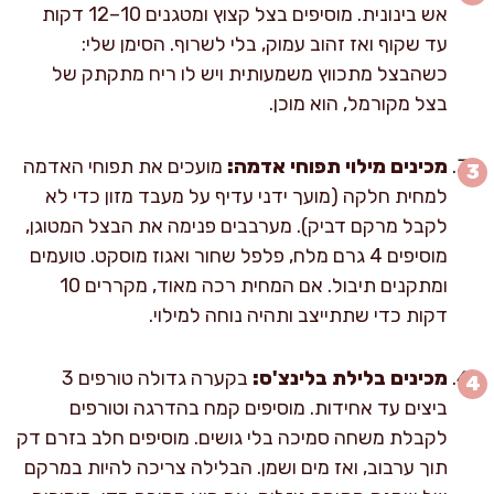
אש בינונית. מוסיפים בצל קצוץ ומטגנים 10–12 דקות
עד שקוף ואז זהוב עמוק, בלי לשרוף. הסימן שלי:
כשהבצל מתכווץ משמעותית ויש לו ריח מתקתק של
בצל מקורמל, הוא מוכן.
מכינים מילוי תפוחי אדמה:
מועכים את תפוחי האדמה
למחית חלקה (מועך ידני עדיף על מעבד מזון כדי לא
לקבל מרקם דביק). מערבבים פנימה את הבצל המטוגן,
מוסיפים 4 גרם מלח, פלפל שחור ואגוז מוסקט. טועמים
ומתקנים תיבול. אם המחית רכה מאוד, מקררים 10
דקות כדי שתתייצב ותהיה נוחה למילוי.
מכינים בלילת בלינצ'ס:
בקערה גדולה טורפים 3
ביצים עד אחידות. מוסיפים קמח בהדרגה וטורפים
לקבלת משחה סמיכה בלי גושים. מוסיפים חלב בזרם דק
תוך ערבוב, ואז מים ושמן. הבלילה צריכה להיות במרקם