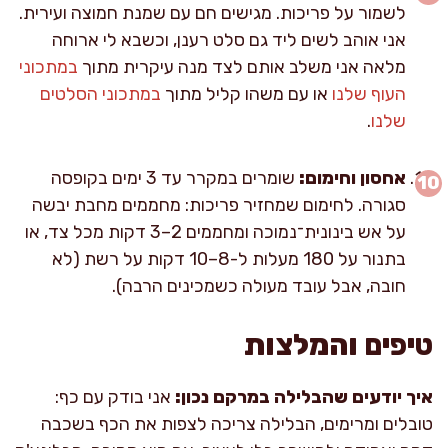
לשמור על פריכות. מגישים חם עם שמנת חמוצה ועירית.
אני אוהב לשים ליד גם סלט רענן, וכשבא לי ארוחה
מלאה אני משלב אותם לצד מנה עיקרית מתוך
במתכוני
העוף שלנו
או עם משהו קליל מתוך
במתכוני הסלטים
שלנו
.
אחסון וחימום:
שומרים במקרר עד 3 ימים בקופסה
סגורה. לחימום שמחזיר פריכות: מחממים מחבת יבשה
על אש בינונית־נמוכה ומחממים 2–3 דקות מכל צד, או
בתנור על 180 מעלות ל-8–10 דקות על רשת (לא
חובה, אבל עובד מעולה כשמכינים הרבה).
טיפים והמלצות
איך יודעים שהבלילה במרקם נכון:
אני בודק עם כף:
טובלים ומרימים, הבלילה צריכה לצפות את הכף בשכבה