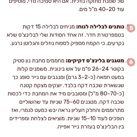
של שמנת מתוקה נוזלית. אם היא סמיכה מדי, מוסיפים
עוד 20–40 מ"ל מים.
נותנים לבלילה לנוח:
מניחים לבלילה 15 דקות
בטמפרטורת חדר. זה אחד הסודות שלי לבלינצ'ס שלא
נקרעים, כי הקמח מספיק לספוח נוזלים והגלוטן נרגע.
מטגנים בלינצ'ס דקיקים:
מחממים מחבת נון סטיק
בקוטר 24–26 ס"מ על אש בינונית. משמנים קלות
במעט חמאה (כ-2–3 גרם) ומנגבים עם נייר סופג כך
שנשארת שכבה דקה בלבד. יוצקים מצקת קטנה
(כ-70–80 מ"ל) ומסובבים מיד את המחבת כדי לכסות
שכבה דקה. מטגנים 60–75 שניות עד שהשוליים
מתרוממים והחלק העליון נראה יבש כמעט לגמרי, ואז
הופכים לעוד 10–15 שניות. מוציאים לצלחת ומפרידים
בין הבלינצ'ס בעזרת נייר אפייה.