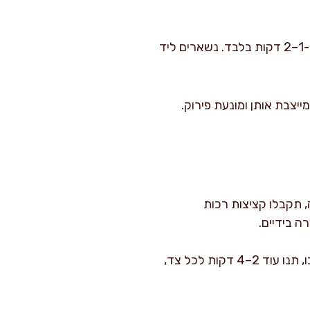
: אם אתם אוהבים מעטפת ממש קריספית, מעבירים לגריל עליון ל-1–2 דקות בלבד. נשארים ליד
מנוחה מייצבת אותן ומונעת פירוק.
, תקבלו קציצות רכות
ה בידיים.
: טורבו מייבש ומזהיב מהר יותר, וזה מעולה לקציצות בתנור. אם אתם אופים בלי טורבו, תנו עוד 2–4 דקות לכל צד,