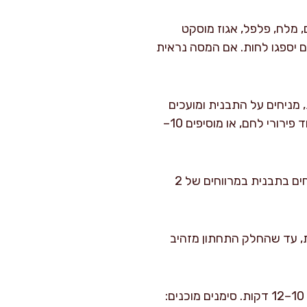
, מלח, פלפל, אגוז מוסקט
ם לה לעמוד 5 דקות כדי שפירורי הלחם יספגו לחות. אם המסה נראית
 מניחים על התבנית ומועכים
מעט. אם היא נמרחת מאוד, חסר חומר סופח או שהכרישה לא נסחטה מספיק. מתקנים עם עוד פירורי לחם, או מוסיפים 10–
: בידיים מעט רטובות יוצרים קציצות בקוטר 5–6 ס"מ ובעובי 1.5–2 ס"מ. מניחים בתבנית במרווחים של 2
 את פני הקציצות ב-10–15 מ"ל שמן זית. אופים 12–14 דקות, עד שהחלק התחתון מזהיב
: הופכים בעדינות עם תרווד רחב (כדאי להיעזר גם במרית) ואופים עוד 10–12 דקות. סימנים מוכנים: