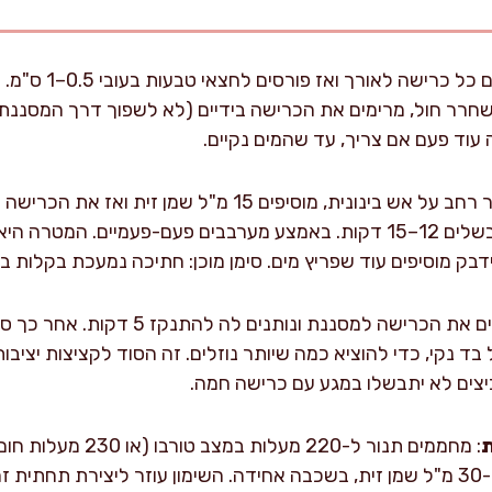
: חוצים כל כריש
שחרר חול, מרימים את הכרישה בידיים (לא לשפוך דרך המסננת 
 עוד פעם אם צריך, עד שהמים נקיים.
: מחממים סיר רחב על אש בינונית, מוסיפים 15 מ"ל שמ
30–50 מ"ל מים, מכסים ומבשלים 12–15 דקות. באמצע מערבבים פעם-פעמיי
ק מוסיפים עוד שפריץ מים. סימן מוכן: חתיכה נמעכת בקלות בי
: מעבירים את הכרישה למסננת ונותני
 בד נקי, כדי להוציא כמה שיותר נוזלים. זה הסוד לקציצות יציבו
ת
: מחממים תנור ל-220 מע
גון.