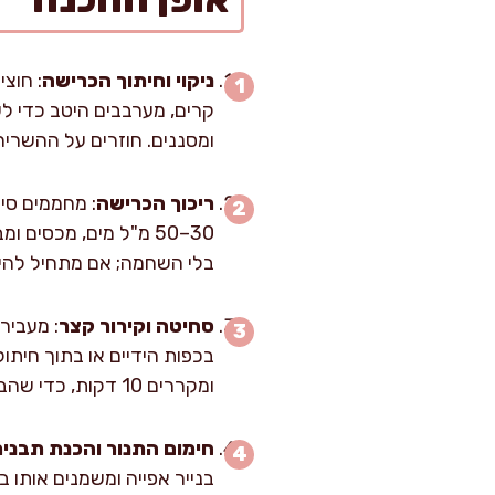
ניקוי וחיתוך הכרישה
קרים, מערבבים היטב כדי ל
ומסננים. חוזרים על ההשריה
ריכוך הכרישה
בלי השחמה; אם מתחיל להידב
סחיטה וקירור קצר
בכפות הידיים או בתוך חיתול
ומקררים 10 דקות, כדי שהביצים לא יתבשלו במגע עם כרישה חמה.
חימום התנור והכנת תבני
בנייר אפייה ומשמנים אותו ב-30 מ"ל שמן זית, בשכבה אחידה. השימון עוזר ליצירת תחתית זהובה, גם בלי טי