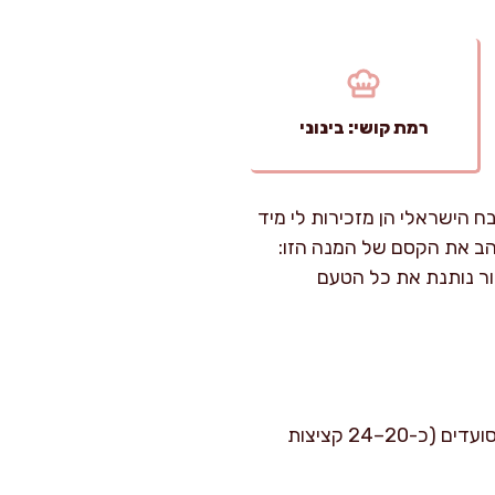
רמת קושי: בינוני
 הישראלי הן מזכירות לי מיד
הב את הקסם של המנה הזו:
ור נותנת את כל הטעם
זמן הכנה פעיל: כ-35 דקות. זמן בישול ואפייה: כ-35–40 דקות. רמת קושי: בינוני. מתאים לכ-6 סועדים (כ-20–24 קציצות