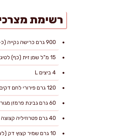
רשימת מצרכי
900 גרם כרישה נקייה (כ-4–5 יחידות בינוניות, החלק הלבן והירוק הבהיר בלבד)
15 מ"ל שמן זית (כף) לטיגון עדין/אידוי
4 ביצים L
120 גרם פירורי לחם דקים
60 גרם גבינת פרמזן מגוררת דק (לא חובה, אך מוסיפה עומק)
40 גרם פטרוזיליה קצוצה דק
10 גרם שמיר קצוץ דק (לא חובה)