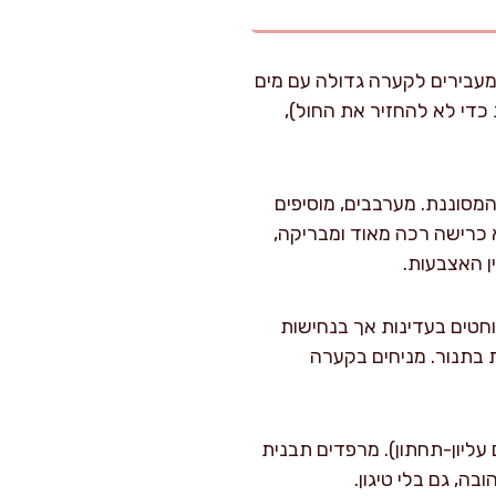
ה לאורך ואז פורסים לחצאי טבעות בעובי 0.5–1 ס"מ. מעבירים לקערה גדולה עם מים
כדי לא להחזיר את החול),
ן זית ואז את הכרישה המסוננת. מערבבים, מוסיפים
ם. המטרה היא כרישה רכה מאוד ומבריקה,
ן האצבעות.
ם לה להתנקז 5 דקות. אחר כך סוחטים בעדינות אך בנחישות
ת בתנור. מניחים בקערה
לות במצב טורבו (או 230 מעלות חום עליון-תחתון). מרפדים תבנית