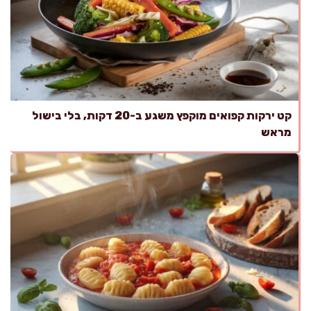
קט ירקות קפואים מוקפץ משגע ב-20 דקות, בלי בישול
מראש