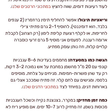
לעוד רעיונות דומים, שווה להציץ
במתכוני הרטבים שלנו
.
וריאציות תיבול:
אפשר להחליף תימין ברוזמרין (2 ענפים
בלבד, הוא דומיננטי), להוסיף 1–2 גרם פתיתי צ׳ילי
לחריפות, או לקלף רצועת קליפת לימון (רק הצהוב) לקבלת
ארומה רעננה. לפעמים אני מוסיף 5 גרם זרעי כוסברה
קלויים קלות, וזה נותן עומק מפתיע.
הגשה כמו במסעדה:
מחממים בעדינות 6–8 עגבניות
קונפי עם 20 מ"ל מהשמן במחבת על אש נמוכה 2–3 דקות,
רק עד שהן פושרות-חמימות. מניחים על צלחת, מוסיפים
בלסמי, ומגישים עם לחם קלוי. זה פתיח שמככב אצלי גם
בארוחות דגים, במיוחד לצד
במתכוני הדגים שלנו
.
כמה זמן מחזיק:
במקרר, בצנצנת נקייה וכשכל העגבניות
מכוסות בשמן, זה מחזיק לרוב 7–10 ימים. אם מופיע ריח לא