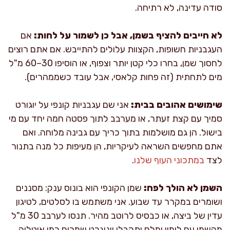
סודה עדינה, לא רתיחה.
לא חייבים להציף בשמן, אבל כן לשמור על לחות:
אם
העגבניות חשופות, הקצוות עלולים להתייבש. אם אתם רוצים
לחסוך שמן, בחרו כלי קטן יותר וצפוף, או הוסיפו 30–60 מ"ל
מים לתחתית (זה פחות קלאסי, אבל עובד כשממהרים).
שימושים אהובים בבית:
אני שם עגבניות קונפי על יוגורט
סמיך עם קצת זעתר, או מערבב לתוך פסטה חמה יחד עם מי
בישול. הן גם מושלמות בתוך כריך עם גבינה מלוחה. ואם
אתם מחפשים השראה לעיקריות, הן מעיפות כל מנה בתנור
לצד
במתכוני העוף שלנו
.
השמן לא הולך לפח:
שמן הקונפי הוא בונוס ענק: מסננים
ושומרים במקרר עד שבוע. אני משתמש בו לסלטים, לטיגון
עדין של ביצה, או כבסיס לרוטב מהיר. תנסו לערבב 30 מ"ל
מהשמן עם לימון ומלח ותקבלו ויניגרט שמריח כמו איטליה.