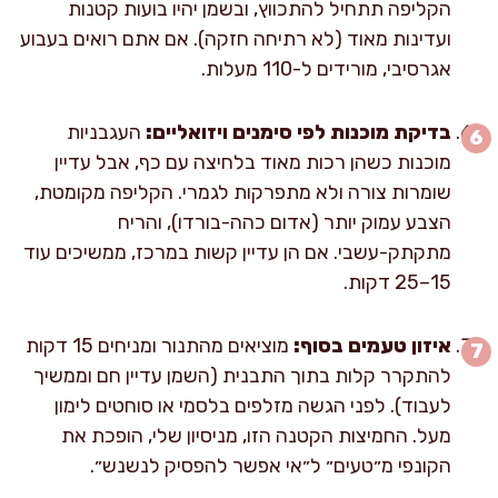
הקליפה תתחיל להתכווץ, ובשמן יהיו בועות קטנות
ועדינות מאוד (לא רתיחה חזקה). אם אתם רואים בעבוע
אגרסיבי, מורידים ל-110 מעלות.
בדיקת מוכנות לפי סימנים ויזואליים:
העגבניות
מוכנות כשהן רכות מאוד בלחיצה עם כף, אבל עדיין
שומרות צורה ולא מתפרקות לגמרי. הקליפה מקומטת,
הצבע עמוק יותר (אדום כהה-בורדו), והריח
מתקתק-עשבי. אם הן עדיין קשות במרכז, ממשיכים עוד
15–25 דקות.
איזון טעמים בסוף:
מוציאים מהתנור ומניחים 15 דקות
להתקרר קלות בתוך התבנית (השמן עדיין חם וממשיך
לעבוד). לפני הגשה מזלפים בלסמי או סוחטים לימון
מעל. החמיצות הקטנה הזו, מניסיון שלי, הופכת את
הקונפי מ״טעים״ ל״אי אפשר להפסיק לנשנש״.