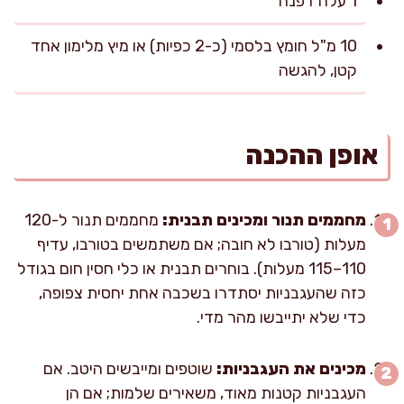
1 עלה דפנה
10 מ"ל חומץ בלסמי (כ-2 כפיות) או מיץ מלימון אחד
קטן, להגשה
אופן ההכנה
מחממים תנור ומכינים תבנית:
מחממים תנור ל-120
מעלות (טורבו לא חובה; אם משתמשים בטורבו, עדיף
110–115 מעלות). בוחרים תבנית או כלי חסין חום בגודל
כזה שהעגבניות יסתדרו בשכבה אחת יחסית צפופה,
כדי שלא יתייבשו מהר מדי.
מכינים את העגבניות:
שוטפים ומייבשים היטב. אם
העגבניות קטנות מאוד, משאירים שלמות; אם הן