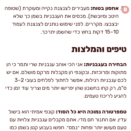
אחסון בטוח:
מעבירים לצנצנת נקייה ומעוקרת (שטופה
היטב ומיובשת). מכסים את העגבניות בשמן כך שלא
יבצבצו. מקררים. לפני שימוש נותנים לצנצנת לעמוד
10–15 דקות בחוץ כדי שהשמן יתרכך.
טיפים והמלצות
הבחירה בעגבניות:
אני הכי אוהב עגבניות שרי ותמר כי הן
מתוקות ומרוכזות, ובקונפי הן מקבלות מרקם מושלם. אם יש
לכם עגבניות רגילות, אפשר לחתוך לפלחים בעובי 2–3
ס"מ, רק קחו בחשבון שהן יפרישו יותר מים וצריך עוד זמן כדי
להגיע לריכוז טעמים.
טמפרטורה נמוכה היא כל הסוד:
קונפי אמיתי הוא בישול
עדין. אם התנור חם מדי, אתם מקבלים עגבניות צלויות עם
טעם מעושן יותר ופחות ״נמס״. חפשו בעבוע קטן בשמן כמו