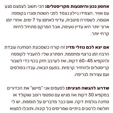
אחסון נכון והימנעות מקריסטלים:
הכי חשוב לצמצם מגע
עם אוויר. הצמידו ניילון נצמד לפני השטח וסגרו בקופסה
אטומה. לשמירה מיטבית, עדיף לאחסן עד 7 ימים. אחרי זמן
ארוך יותר היא עדיין טעימה, אבל המרקם מתחיל להיות
קרחי יותר.
אם יצא לכם נוזלי מדי:
זה קורה כשמכונת הטחינה עובדת
הרבה זמן ברצף ומחממת. הפתרון שלי: להעביר לקופסה
ולהקפיא 45–60 דקות, ואז לערבב חזק בכף כדי לשבור
קריסטלים ולהחזיר קרמיות. בפעם הבאה, עבדו בפולסים
ועם עצירות לגריפה.
שדרוג להגשה חגיגית:
לפעמים אני “מיישן” את הכדורים
במקפיא 30 דקות ואז מגיש עם טפטוף רוטב שוקולד או
טחינה גולמית דקה. ואם כבר מדברים על תוספות, יש לי
חולשה לרטבים ביתיים שמרימים כל קינוח, ותוכלו למצוא