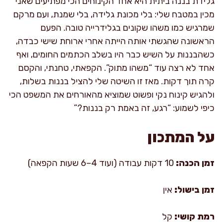
גלידת בננה ביתית היא אחד הקינוחים הכי מפתיעים שאני
מכין במטבח שלי: בלי מכונת גלידה, בלי שמנת, ועם מרקם
שמרגיש כמו משהו שקונים בגלידרייה טובה. הפעם
הראשונה שהגשתי אותה הייתה אחרי ארוחת שישי כבדה,
כשהבננות על השיש כבר היו בשלב הכתמים החומים, ואף
אחד לא רצה עוד “משהו מתוק”. הקפאתי, טחנתי, והקסם
קרה תוך דקות. מאז זו השיטה שלי להציל בננות בשלות,
ולהגיש קינוח נקי ופשוט שמוציא מהאורחים את המשפט הכי
כיפי לשמוע: “רגע, זה באמת רק בננות?”
על המתכון
זמן הכנה:
10 דקות עבודה (ועוד 4–6 שעות הקפאה)
זמן בישול:
אין
רמת קושי:
קל