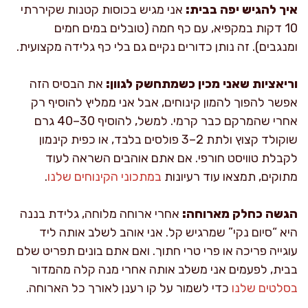
איך להגיש יפה בבית:
אני מגיש בכוסות קטנות שקיררתי
10 דקות במקפיא, עם כף חמה (טובלים במים חמים
ומנגבים). זה נותן כדורים נקיים גם בלי כף גלידה מקצועית.
וריאציות שאני מכין כשמתחשק לגוון:
את הבסיס הזה
אפשר להפוך להמון קינוחים, אבל אני ממליץ להוסיף רק
אחרי שהמרקם כבר קרמי. למשל, להוסיף 30–40 גרם
שוקולד קצוץ ולתת 2–3 פולסים בלבד, או כפית קינמון
לקבלת טוויסט חורפי. אם אתם אוהבים השראה לעוד
מתוקים, תמצאו עוד רעיונות
במתכוני הקינוחים שלנו
.
הגשה כחלק מארוחה:
אחרי ארוחה מלוחה, גלידת בננה
היא “סיום נקי” שמרגיש קל. אני אוהב לשלב אותה ליד
עוגייה פריכה או פרי טרי חתוך. ואם אתם בונים תפריט שלם
בבית, לפעמים אני משלב אותה אחרי מנה קלה מהמדור
בסלטים שלנו
כדי לשמור על קו רענן לאורך כל הארוחה.