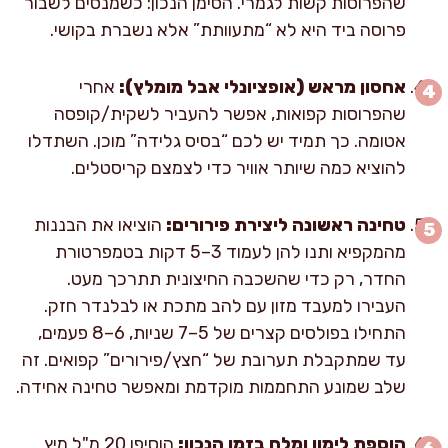
שהפרוסות קשות לגמרי. הסימן הנכון: כשמנסים לשבור
פרוסה ביד היא לא “מתעוותת” אלא נשברת בקושי.
אחסון מראש (אופציונלי אבל מומלץ):
אחרי
שהפרוסות קפואות, אפשר להעביר לשקית/קופסה
אטומה. כך תמיד יש לכם “בסיס גלידה” מוכן. השתדלו
להוציא כמה שיותר אוויר כדי לצמצם קריסטלים.
טחינה ראשונה ליצירת פירורים:
הוציאו את הבננות
מהמקפיא ותנו להן לעמוד 3–5 דקות בטמפרטורת
החדר, רק כדי שהשכבה החיצונית תתרכך מעט.
העבירו למעבד מזון עם להב מתכת או לבלנדר חזק.
התחילו בפולסים קצרים של 5–7 שניות, 6–8 פעמים,
עד שמתקבלת תערובת של “חצץ/פירורים” קפואים. זה
שלב שמונע התחממות מוקדמת ומאפשר טחינה אחידה.
הוספת לימון ומלח בזמן הנכון:
הוסיפו 20 מ"ל מיץ