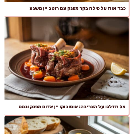
כבד אווז על פילה בקר מפנק עם רוטב יין משגע
אל תדלגו על הצריבה: אוסובוקו יין אדום מפנק ונמס