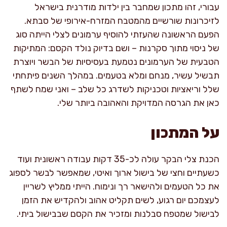
עבורי, זהו מתכון שמחבר בין ילדות מודרנית בישראל
לזיכרונות שורשיים מהמטבח המזרח-אירופי של סבתא.
הפעם הראשונה שהעזתי להוסיף ערמונים לצלי הייתה סוג
של ניסוי מתוך סקרנות – ושם בדיוק נולד הקסם: המתיקות
הטבעית של הערמונים נטמעת בעסיסיות של הבשר ויוצרת
תבשיל עשיר, מנחם ומלא בטעמים. במהלך השנים פיתחתי
שלל וריאציות וטכניקות לשדרג כל שלב – ואני שמח לשתף
כאן את הגרסה המדויקת והאהובה ביותר שלי.
על המתכון
הכנת צלי הבקר עולה לכ-35 דקות עבודה ראשונית ועוד
כשעתיים וחצי של בישול ארוך ואיטי, שמאפשר לבשר לספוג
את כל הטעמים ולהישאר רך ונימוח. הייתי ממליץ לשריין
לעצמכם יום רגוע, לשים תקליט אהוב ולהקדיש את הזמן
לבישול שמטפח סבלנות ומזכיר את הקסם שבבישול ביתי.