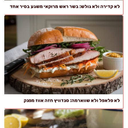
לא קדירה ולא גולש: בשר ראש מרוקאי משגע בסיר אחד
לא פלאפל ולא שווארמה: סנדוויץ חזה אווז מפנק