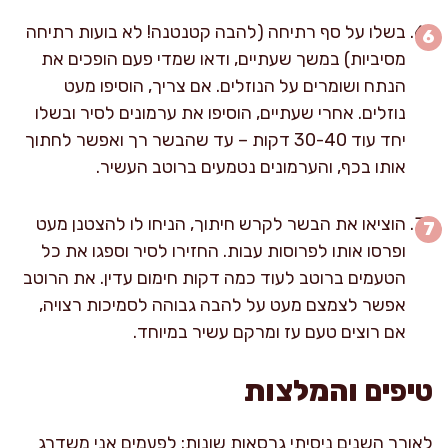
בשלו על סף רתיחה (להבה קטנטנה! לא בועות רתיחה
מסיביות) במשך שעתיים, ודאו שמדי פעם הופכים את
הנתח ושומרים על הנוזלים. אם צריך, הוסיפו מעט
נוזלים. אחרי שעתיים, הוסיפו את ערמונים לסיר ובשלו
יחד עוד 30-40 דקות – עד שהבשר רך ואפשר לחתוך
אותו בכף, והערמונים נטמעים ברוטב העשיר.
הוציאו את הבשר לקרש חיתוך, הניחו לו להצטנן מעט
ופרסו אותו לפרוסות עבות. החזירו לסיר וספגו את כל
הטעמים ברוטב לעוד כמה דקות חימום עדין. את הרוטב
אפשר לצמצם מעט על להבה גבוהה לסמיכות רצויה,
אם רוצים טעם עז ומרקם עשיר במיוחד.
טיפים והמלצות
לאורך השנים ניסיתי גרסאות שונות: לפעמים אני משדרג