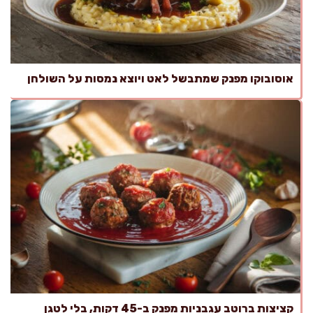
אוסובוקו מפנק שמתבשל לאט ויוצא נמסות על השולחן
קציצות ברוטב עגבניות מפנק ב-45 דקות, בלי לטגן