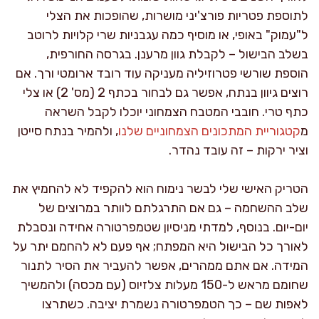
לתוספת פטריות פורצ'יני מושרות, שהופכות את הצלי
ל"עמוק" באופי, או מוסיף כמה עגבניות שרי קלויות לרוטב
בשלב הבישול – לקבלת גוון מרענן. בגרסה החורפית,
הוספת שורשי פטרוזיליה מעניקה עוד רובד ארומטי ורך. אם
רוצים גיוון בנתח, אפשר גם לבחור בכתף 2 (מס' 2) או צלי
כתף טרי. חובבי המטבח הצמחוני יוכלו לקבל השראה
מ
קטגוריית המתכונים הצמחוניים שלנו
, ולהמיר בנתח סייטן
וציר ירקות – זה עובד נהדר.
הטריק האישי שלי לבשר נימוח הוא להקפיד לא להחמיץ את
שלב ההשחמה – גם אם התרגלתם לוותר במרוצים של
יום-יום. בנוסף, למדתי מניסיון שטמפרטורה אחידה ונסבלת
לאורך כל הבישול היא המפתח; אף פעם לא להחמם יתר על
המידה. אם אתם ממהרים, אפשר להעביר את הסיר לתנור
שחומם מראש ל-150 מעלות צלזיוס (עם מכסה) ולהמשיך
לאפות שם – כך הטמפרטורה נשמרת יציבה. כשתרצו