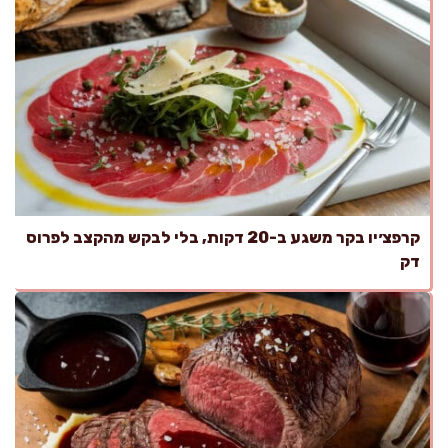
קרפצ׳יו בקר משגע ב-20 דקות, בלי לבקש מהקצב לפרוס
דק