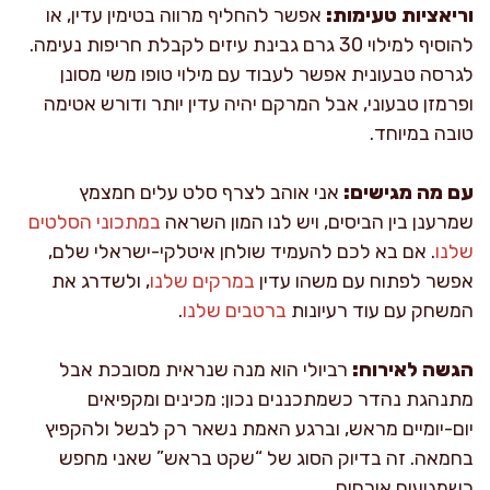
וריאציות טעימות:
אפשר להחליף מרווה בטימין עדין, או
להוסיף למילוי 30 גרם גבינת עיזים לקבלת חריפות נעימה.
לגרסה טבעונית אפשר לעבוד עם מילוי טופו משי מסונן
ופרמזן טבעוני, אבל המרקם יהיה עדין יותר ודורש אטימה
טובה במיוחד.
עם מה מגישים:
אני אוהב לצרף סלט עלים חמצמץ
שמרענן בין הביסים, ויש לנו המון השראה
במתכוני הסלטים
שלנו
. אם בא לכם להעמיד שולחן איטלקי-ישראלי שלם,
אפשר לפתוח עם משהו עדין
במרקים שלנו
, ולשדרג את
המשחק עם עוד רעיונות
ברטבים שלנו
.
הגשה לאירוח:
רביולי הוא מנה שנראית מסובכת אבל
מתנהגת נהדר כשמתכננים נכון: מכינים ומקפיאים
יום-יומיים מראש, וברגע האמת נשאר רק לבשל ולהקפיץ
בחמאה. זה בדיוק הסוג של “שקט בראש” שאני מחפש
כשמגיעים אורחים.