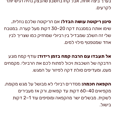
בערך ביצה אחת, אבל קחו בחשבון שהבצק נהיה רגיש יותר
לקרעים.
סינון ריקוטה עושה הבדל:
אם הריקוטה שלכם נוזלית,
שימו אותה במסננת דקה 20–30 דקות מעל קערה. במטבח
שלי זה השלב שמבדיל בין רביולי שמחזיק כמו שצריך לבין
אחד שמטפטף מילוי למים.
אל תעבדו עם הרבה קמח בזמן רידוד:
עודף קמח מונע
הדבקה של השכבות ויכול לפתוח לכם את הרביולי. מקמחים
מעט, ומעדיפים סולת דקה לפיזור על המגש.
הקפאה חכמה:
מסדרים רביולי לא מבושל על מגש מקומח,
מקפיאים 40–60 דקות עד קפואים, ורק אז מעבירים
לשקית. מבשלים ישר מהקפאה ומוסיפים עוד 1–2 דקות
בישול.