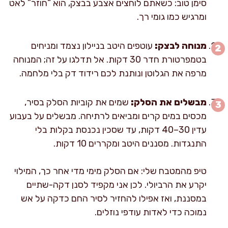
סימן טוב: כשאתם לוחצים אצבע בבצק, הוא “חוזר” לאט
ומרגיש כמו גומי רך.
מנוחה לבצק:
עוטפים היטב בניילון נצמד ומניחים
בטמפרטורת חדר 30 דקות. אל תדלגו על זה; המנוחה
מרפה את הגלוטן ונותנת לכם רידוד דק בלי מלחמה.
מבשלים את הסלק:
שמים את קוביות הסלק בסיר,
מכסים במים קרים ומביאים לרתיחה. מבשלים על בעבוע
עדין 30–40 דקות, עד שסכין נכנסת בקלות בלי
התנגדות. מסננים היטב ומקררים 10 דקות.
טיפ מהמטבח שלי: אם הסלק מימי מדי אחר כך, המילוי
יקרע את הרביולי. לכן אני מקפיד לסנן דקה-שתיים
במסננת, ואז אפילו להחזיר לסיר החם כדקה על אש
נמוכה כדי לאדות עודפי נוזלים.