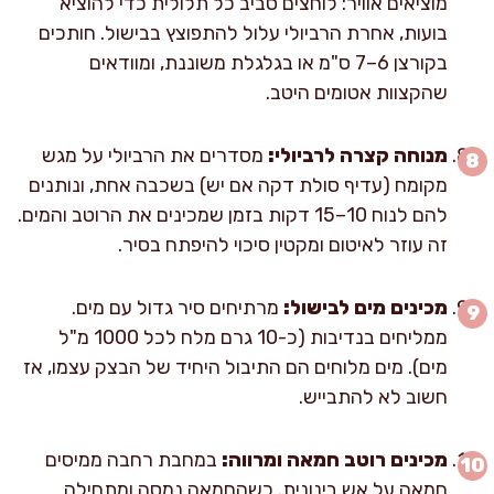
מוציאים אוויר: לוחצים סביב כל תלולית כדי להוציא
בועות, אחרת הרביולי עלול להתפוצץ בבישול. חותכים
בקורצן 6–7 ס"מ או בגלגלת משוננת, ומוודאים
שהקצוות אטומים היטב.
מנוחה קצרה לרביולי:
מסדרים את הרביולי על מגש
מקומח (עדיף סולת דקה אם יש) בשכבה אחת, ונותנים
להם לנוח 10–15 דקות בזמן שמכינים את הרוטב והמים.
זה עוזר לאיטום ומקטין סיכוי להיפתח בסיר.
מכינים מים לבישול:
מרתיחים סיר גדול עם מים.
ממליחים בנדיבות (כ-10 גרם מלח לכל 1000 מ"ל
מים). מים מלוחים הם התיבול היחיד של הבצק עצמו, אז
חשוב לא להתבייש.
מכינים רוטב חמאה ומרווה:
במחבת רחבה ממיסים
חמאה על אש בינונית. כשהחמאה נמסה ומתחילה