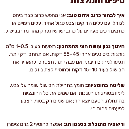
טיפים והמלצות
איך לבחור כרוב אדום טוב:
אני מחפש כרוב כבד ביחס
לגודל, עם עלים הדוקים וצבע סגול אחיד. עלים רפויים או
כתמים רכים מעידים על כרוב ישן שיתפרק מהר מדי בבישול.
חיתוך נכון עושה חצי מהמתכון:
רצועות בעובי 0.5–1 ס"מ
נותנות ביס נעים אחרי 45–55 דקות. אם תחתכו דק יותר,
תגיעו למרקם ריבתי; אם עבה יותר, תצטרכו להאריך את
הבישול בעוד 10–15 דקות ולהוסיף קצת נוזלים.
שליטה בחומציות:
חומץ בתחילת הבישול שומר על צבע,
לימון בסוף נותן רעננות. אם שמים את כל החומציות
בהתחלה, הטעם יוצא חד; אם שמים רק בסוף, הצבע
לפעמים פחות חי.
וריאציה מתובלת בסגנון חג:
אפשר להוסיף 2 גרם ציפורן