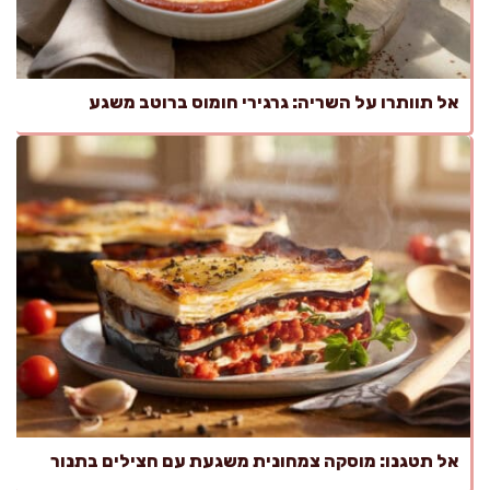
אל תוותרו על השריה: גרגירי חומוס ברוטב משגע
אל תטגנו: מוסקה צמחונית משגעת עם חצילים בתנור