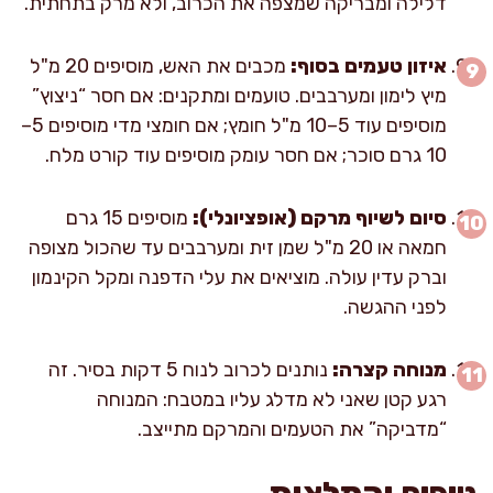
דלילה ומבריקה שמצפה את הכרוב, ולא מרק בתחתית.
איזון טעמים בסוף:
מכבים את האש, מוסיפים 20 מ"ל
מיץ לימון ומערבבים. טועמים ומתקנים: אם חסר “ניצוץ”
מוסיפים עוד 5–10 מ"ל חומץ; אם חומצי מדי מוסיפים 5–
10 גרם סוכר; אם חסר עומק מוסיפים עוד קורט מלח.
סיום לשיוף מרקם (אופציונלי):
מוסיפים 15 גרם
חמאה או 20 מ"ל שמן זית ומערבבים עד שהכול מצופה
וברק עדין עולה. מוציאים את עלי הדפנה ומקל הקינמון
לפני ההגשה.
מנוחה קצרה:
נותנים לכרוב לנוח 5 דקות בסיר. זה
רגע קטן שאני לא מדלג עליו במטבח: המנוחה
“מדביקה” את הטעמים והמרקם מתייצב.