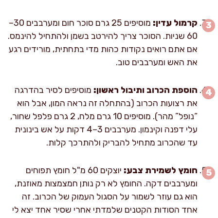
קרמול עדין:
מוסיפים 25 גרם סוכר חום ומערבבים 30–
60 שניות. הסוכר צריך להירטב בשמן ולהתחיל להינמס.
אם אתם רואים נקודות כהות מדי בתחתית, מורידים רגע
את האש ומערבבים טוב.
הוספת הכרוב ותיבול ראשון:
מוסיפים לסיר בהדרגה
את רצועות הכרוב (בהתחלה זה נראה המון, אבל הוא
“נופל” מהר). מוסיפים 10 גרם מלח, 2 גרם פלפל שחור,
עלי דפנה וקינמון. מערבבים 3–4 דקות על אש בינונית
עד שהכרוב מתחיל להבריק ולהתרכך קלות.
חומץ לשמירת צבע:
יוצקים 60 מ"ל חומץ תפוחים
ומערבבים דקה. החומץ לא רק נותן חמצמצות מאוזנת,
הוא גם עוזר לשמור על הסגול העמוק של הכרוב. זה
אחד הסודות הקטנים שלמדתי אחרי שסיר אחד יצא לי