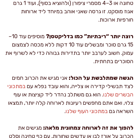
טחונה או 3–4 מסמרי ציפורן (ולהוציא בסוף), ועוד 1 גרם
אגוז מוסקט. זו גרסה שאני אוהב במיוחד ליד ארוחות
חורפיות ארוכות.
רוצה יותר “ריבתיות” כמו בדליקטסן?
מוסיפים עוד 10–
15 גרם סוכר ומבשלים עוד 10 דקות ללא מכסה לצמצום
עמוק. חשוב לערבב יותר בתדירות גבוהה כדי לא לשרוף את
הסוכרים בתחתית.
הגשה שמתלבשת על הכול:
אני מגיש את הכרוב חמים
לצד תבשילי קדירה או צלייה, והוא עובד נפלא עם
במתכוני
הבשרים שלנו
. הוא גם משתלב נהדר ליד קציצות או עוף
צלוי, ואם אתם מחפשים רעיונות לארוחה קלה יותר, תמצאו
השראה גם
במתכוני העוף שלנו
.
להפוך את זה לארוחה צמחונית מלאה:
מגישים את
הכרוב על אורז לבן או עדשים שחורות, עם כף טחינה וסלט