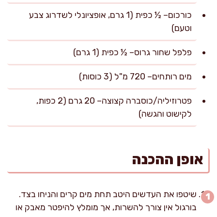
כורכום– ½ כפית (1 גרם, אופציונלי לשדרוג צבע
וטעם)
פלפל שחור גרוס– ½ כפית (1 גרם)
מים רותחים– 720 מ"ל (3 כוסות)
פטרוזיליה/כוסברה קצוצה– 20 גרם (2 כפות,
לקישוט והגשה)
אופן ההכנה
שיטפו את העדשים היטב תחת מים קרים והניחו בצד.
בורגול אין צורך להשרות, אך מומלץ להיפטר מאבק או