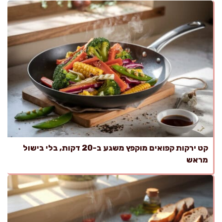
קט ירקות קפואים מוקפץ משגע ב-20 דקות, בלי בישול
מראש