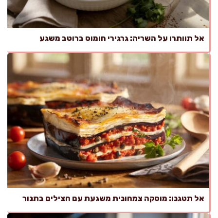
אל תוותרו על השריה: גרגירי חומוס ברוטב משגע
אל תטגנו: מוסקה צמחונית משגעת עם חצילים בתנור