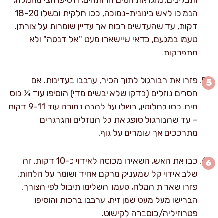
הנמיכו לאש בינונית-נמוכה, כסו חלקית ובשלו 18-20
דקות, עד שהעדשים רכות אך עדיין שומרות על צורתן.
טעמו במגעם, כדאי שיישארו מעט "אל דנטה" ולא
מתפרקות.
פזרו את הבורגול לתוך הסיר, ערבבו בעדינות. אם
חסרים נוזלים (בדקו שלא יבשים מדי) הוסיפו עוד ¼ כוס
מים. כסו לחלוטין, בשלו על להבה נמוכה עוד 9-11 דקות
– עד שהבורגול סופג את כל הנוזלים והגרגרים
מתרככים אך שומרים על גוף.
כבו את האש, השאירו מכוסה לאידוי כ-10 דקות. זה
שלב אידוי קל שמעניק מרקם אחיד ושומר על הלחות.
פזרו שארית המלח, טעמו והשלימו תיבול לפי הצורך.
הברישו מעל מעט שמן זית, ערבבו ברכות והוסיפו
פטרוזיליה/כוסברה לקישוט.