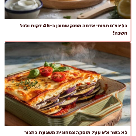
בלינצ'ס תפוחי אדמה מפנק שמוכן ב-45 דקות ולכל
השנה!
לא בשר ולא עוף: מוסקה צמחונית משגעת בתנור