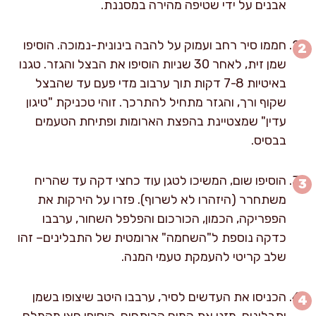
אבנים על ידי שטיפה מהירה במסננת.
חממו סיר רחב ועמוק על להבה בינונית-נמוכה. הוסיפו
שמן זית, לאחר 30 שניות הוסיפו את הבצל והגזר. טגנו
באיטיות 7-8 דקות תוך ערבוב מדי פעם עד שהבצל
שקוף ורך, והגזר מתחיל להתרכך. זוהי טכניקת "טיגון
עדין" שמצטיינת בהפצת הארומות ופתיחת הטעמים
בבסיס.
הוסיפו שום, המשיכו לטגן עוד כחצי דקה עד שהריח
משתחרר (היזהרו לא לשרוף). פזרו על הירקות את
הפפריקה, הכמון, הכורכום והפלפל השחור, ערבבו
כדקה נוספת ל"השחמה" ארומטית של התבלינים– זהו
שלב קריטי להעמקת טעמי המנה.
הכניסו את העדשים לסיר, ערבבו היטב שיצופו בשמן
ותבלינים. מזגו את המים הרותחים, הוסיפו חצי מהמלח,