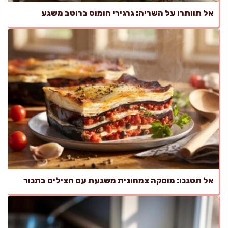
אל תוותרו על השריה: גרגירי חומוס ברוטב משגע
אל תטגנו: מוסקה צמחונית משגעת עם חצילים בתנור