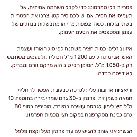
פטריות בלי סמרטוט: כדי לקבל השחמה אמיתית, אל
תעמיסו את הסיר. אם יש לכם סיר קטן, צרבו את הפטריות
בשתי נגלות. כשהן צפופות מדי הן מתבשלות בנוזלים של
עצמן ומפספסים את הטעם העמוק.
איזון נוזלים: כמות הציר משתנה לפי סוג האורז ועוצמת
האש. אני מתחיל עם 1,200 מ"ל חם ליד, ולפעמים משתמש
רק ב-1,050 מ"ל. הסימן הכי טוב הוא מרקם זורם ומבריק,
לא דייסה כבדה.
וריאציות אהובות עליי: לגרסה טבעונית אפשר להחליף
חמאה בשמן זית ופרמזן ב-30 גרם שמרי בירה בתוספת 10
מ"ל מיץ לימון. לגרסה עשירה במיוחד, מוסיפים בסוף 80
גרם גבינת מסקרפונה במקום חצי מכמות הפרמזן.
הגשה: אני אוהב להגיש עם עוד פרמזן מעל וקצת פלפל