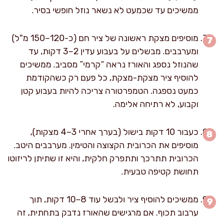
ממשיכים עד שכמעט לא נשאר נוזל חופשי בסיר.
מוסיפים מצקת ראשונה של ציר חם (כ-120–150 מ"ל)
ומערבבים. מבשלים על בעבוע עדין 2–3 דקות, עד
שהנוזל נספג והאורז נראה “קרמי” מסביב. ממשיכים
להוסיף ציר מצקת-מצקת, כל פעם רק כשהקודמת
כמעט נספגה. הטמפרטורה צריכה להיות בעבוע קטן
וקבוע, לא רתיחה אלימה.
כעבור 10 דקות בישול (בערך אחרי 3–4 מצקות),
מוסיפים את הכרובית הקצוצה והטימין. מערבבים היטב.
הכרובית תתרכך ותתפרק חלקית, והיא זו שתיתן לריזוטו
תחושת קטיפה טבעית.
ממשיכים להוסיף ציר ולבשל עוד 8–10 דקות, תוך
ערבוב תכוף. אם מרגישים שהאורז נדבק בתחתית, זה