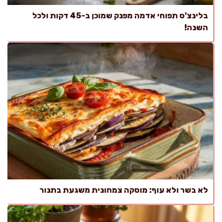
בלינצ'ס תפוחי אדמה מפנק שמוכן ב-45 דקות ולכל
השנה!
לא בשר ולא עוף: מוסקה צמחונית משגעת בתנור