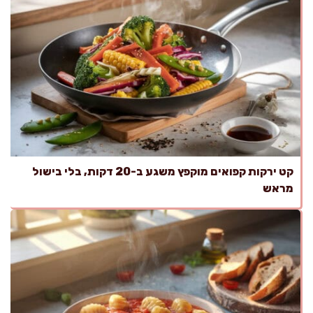
קט ירקות קפואים מוקפץ משגע ב-20 דקות, בלי בישול
מראש