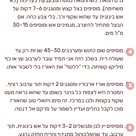
גרם חמאה. כשהחמאה נמסה ומבעבעת בעדינות (לא
משחימה), מוסיפים בצל קצוץ ומטגנים 6–7 דקות על
אש בינונית עד שהוא שקוף ורך, בלי צבע כהה. אם
הבצל מתחיל להיצרב, מנמיכים אש ומוסיפים 15–30
מ"ל מים.
מוסיפים שום כתוש ומערבבים 30–45 שניות רק עד
שעולה ריח. בשלב הזה אני תמיד עובר לערבוב עץ או כף
סיליקון קשיחה, כדי “ללטף” את האורז בלי לשבור אותו.
מוסיפים אורז ארבוריו ומטגנים 2 דקות תוך ערבוב רציף.
המטרה היא לצפות כל גרגר בשומן עד שהוא נראה מעט
שקוף בקצוות ולבן במרכז. זה סימן ויזואלי טוב שהאורז
מוכן לקבל נוזלים ועדיין לשמור על מרקם אל דנטה.
מוסיפים יין לבן ומבשלים 2–3 דקות על אש בינונית, תוך
ערבוב, עד שהאלכוהול מתנדף והריח החזק נרגע.