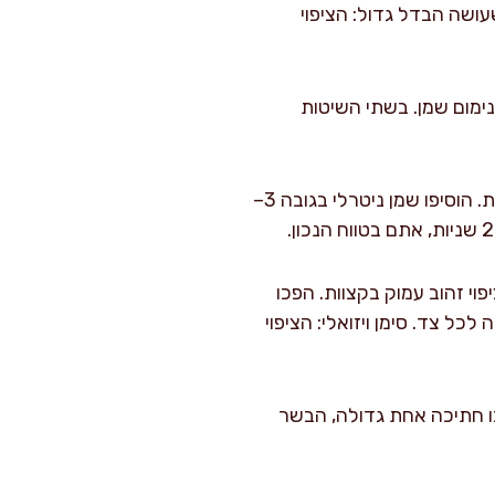
שלב קטן שעושה הבדל גדול: הציפוי
ינימום שמן. בשתי השיטות
: חממו מחבת רחבה (עדיף כבדה) על אש בינונית-גבוהה 2 דקות. הוסיפו שמן ניטרלי בגובה 3–
3.5 דקות צד ראשון עד שהציפוי זהוב עמוק בקצוות. הפכו
 דקה לכל צד. סימן ויזואלי: הציפוי
י מדחום: חתכו חתיכה אחת גדולה, הבשר