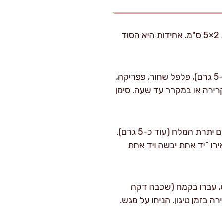
: חתכו את פילה העוף לחתיכות בגודל אחיד, בערך 3×3 ס"מ או רצועות 2×5 ס"מ. אחידות היא הסוד
: בקערה ערבבו ריוויון או יוגורט עם חצי מכמות המלח (כ-5 גרם), פלפל שחור, פפריקה,
השרו 15–30 דקות בטמפרטורת חדר קרירה או במקרר עד שעה. סימן
: סדרו 3 קערות: בקערה הראשונה קמח. בשנייה טרפו ביצים עם יתרת המלח (עוד כ-5 גרם).
רו “יד אחת יבשה ויד אחת
רט, עברו בקמח (שכבה דקה
 בזמן טיגון. הניחו על מגש.