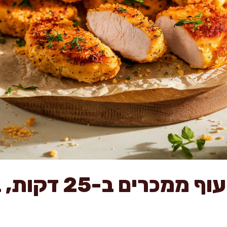
נאגטס פילה עוף ממכרי