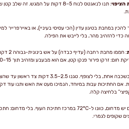
הציפוי
: תנו לנאגטס לנוח 5–8 דקות על המגש. זה 
ת.
להכין במחבת בטיגון עדין (הכי עסיסי בעיניי), או באיירפרייר למ
 כדי להזהיב מהר, בלי לייבש את הפילה.
: הניחו נאגטס בשכבה אחת, בלי לצופף. טגנו 2.5–
ת וטגנו עוד 2–3 דקות. אם החתיכות עבות במיוחד, הנמיכו מעט את האש ותנו עוד
קפיצי” בלחיצה קלה.
: אם יש מדחום, כוונו ל-72°C במרכז חתיכת העוף. בל
צים שקופים לגמרי.