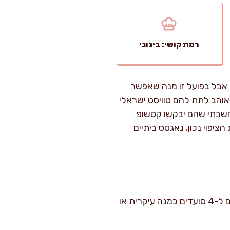
רמת קושי: בינוני
, אבל בפועל זו מנה שאפשר
אוהב לתת להם טוויסט ישראלי
 חשבתי שהם יבקשו קטשופ
ציפוי נכון, נאגטס ביתיים
זמן הכנה: כ-25 דקות. זמן בישול: כ-12–16 דקות (תלוי בגודל ובשיטה). רמת קושי: בינוני. מתאים ל-4 סועדים כמנה עיקרית או