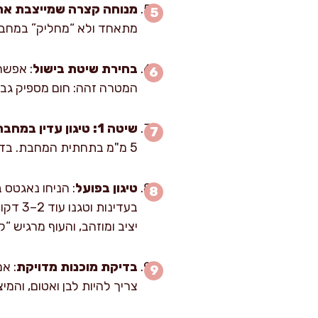
מנוחה קצרה שמייצבת את 
מתאחד ולא “מחליק” במחב
בחירת שיטת בישול
: אפשר 
המטרה זהה: חום מספיק גבוה
שיטה 1: טיגון עדין במחבת
5 מ"מ בתחתית המחבת. בדיקת חום: זרקו פירור פנקו קטן, אם הוא מבעבע ומזהיב תוך 15–20 שניות, אתם בטווח הנכון.
טיגון בפועל
בעדינו
יציב ומוזהב, והעוף מרגיש “
בדיקת מוכנות מדויקת
צריך להיות לבן ואטום, והמי