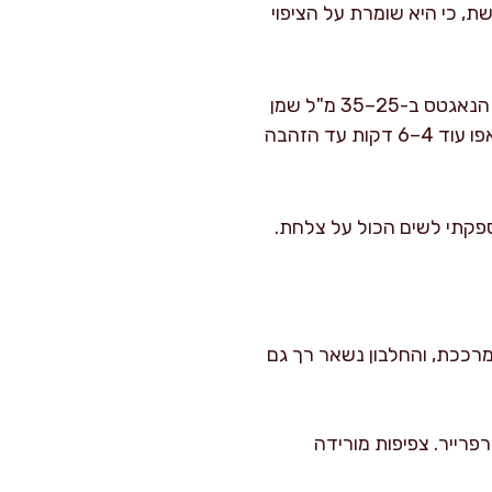
שת, כי היא שומרת על הציפוי
: חממו איירפרייר ל-200°C ל-3–4 דקות. רססו או הברישו בעדינות את הנאגטס ב-25–35 מ"ל שמן
זית בסך הכול (שכבה דקה, לא להטביע). סדרו בסלסלה בשכבה אחת. אפו 8 דקות, הפכו, ואפו עוד 4–6 דקות עד הזהבה
ספקתי לשים הכול על צלחת.
 ומרככת, והחלבון נשאר רך גם
פרייר. צפיפות מורידה