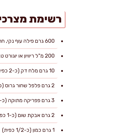
רשימת מצרכי
600 גרם פילה עוף נקי, חתוך לקוביות או רצועות בעובי 2–3 ס"מ
200 מ"ל ריוויון או יוגורט טבעי (אפשר 3% ומעלה)
10 גרם מלח דק (כ-2 כפיות שטוחות)
2 גרם פלפל שחור גרוס (כ-1 כפית שטוחה)
3 גרם פפריקה מתוקה (כ-1 כפית גדושה)
2 גרם אבקת שום (כ-1 כפית שטוחה)
1 גרם כמון (כ-1/2 כפית)