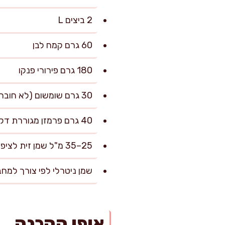
2 ביצים L
60 גרם קמח לבן
180 גרם פירורי פנקו
30 גרם שומשום (לא חובה, מוסיף פריכות וטעם קלוי)
40 גרם פרמזן מגוררת דק (אופציונלי, למי שאוהב עומק טעם)
25–35 מ"ל שמן זית לציפוי ולטיגון-עדין במחבת
שמן ניטרלי לפי צורך למחבת (כ-40–60 מ"ל, תלוי ב
אופן ההכנה