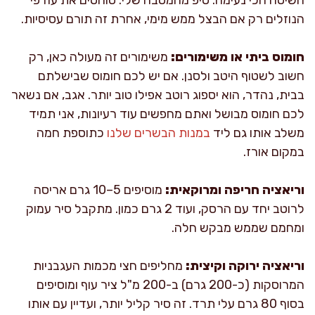
הנוזלים רק אם הבצל ממש מימי, אחרת זה תורם עסיסיות.
חומוס ביתי או משימורים:
משימורים זה מעולה כאן, רק
חשוב לשטוף היטב ולסנן. אם יש לכם חומוס שבישלתם
בבית, נהדר, הוא יספוג רוטב אפילו טוב יותר. אגב, אם נשאר
לכם חומוס מבושל ואתם מחפשים עוד רעיונות, אני תמיד
משלב אותו גם ליד
במנות הבשרים שלנו
כתוספת חמה
במקום אורז.
וריאציה חריפה ומרוקאית:
מוסיפים 5–10 גרם אריסה
לרוטב יחד עם הרסק, ועוד 2 גרם כמון. מתקבל סיר עמוק
ומחמם שממש מבקש חלה.
וריאציה ירוקה וקיצית:
מחליפים חצי מכמות העגבניות
המרוסקות (כ-200 גרם) ב-200 מ"ל ציר עוף ומוסיפים
בסוף 80 גרם עלי תרד. זה סיר קליל יותר, ועדיין עם אותו