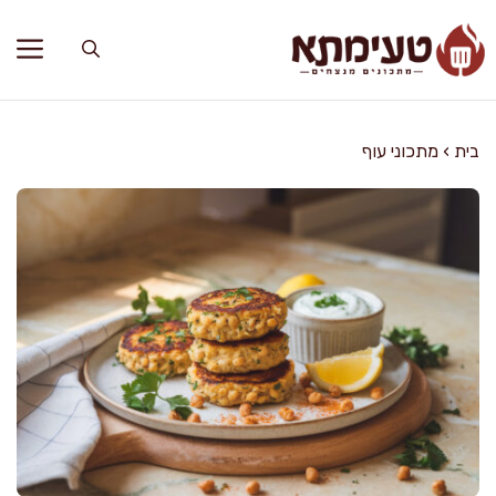
דלג
תוכן
בית
›
מתכוני עוף