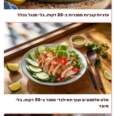
פרגיות קוביות ממכרות ב-25 דקות, בלי מנגל בכלל
סלט מלפפונים ועוף תאילנדי ממכר ב-30 דקות, בלי
מיונז