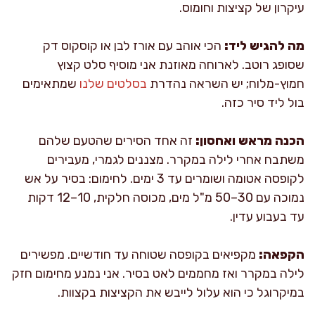
עיקרון של קציצות וחומוס.
מה להגיש ליד:
הכי אוהב עם אורז לבן או קוסקוס דק
שסופג רוטב. לארוחה מאוזנת אני מוסיף סלט קצוץ
חמוץ-מלוח; יש השראה נהדרת
בסלטים שלנו
שמתאימים
בול ליד סיר כזה.
הכנה מראש ואחסון:
זה אחד הסירים שהטעם שלהם
משתבח אחרי לילה במקרר. מצננים לגמרי, מעבירים
לקופסה אטומה ושומרים עד 3 ימים. לחימום: בסיר על אש
נמוכה עם 30–50 מ"ל מים, מכוסה חלקית, 10–12 דקות
עד בעבוע עדין.
הקפאה:
מקפיאים בקופסה שטוחה עד חודשיים. מפשירים
לילה במקרר ואז מחממים לאט בסיר. אני נמנע מחימום חזק
במיקרוגל כי הוא עלול לייבש את הקציצות בקצוות.