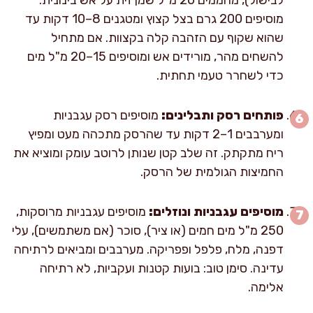
מוסיפים 200 גרם בצל קצוץ ומטגנים 8–10 דקות עד
שהוא שקוף עם הזהבה קלה בקצוות. אם מתחיל
להשחים מהר, מורידים אש ומוסיפים 15–20 מ"ל מים
כדי לשחרר טעמי תחתית.
פותחים רסק ותבלינים:
מוסיפים רסק עגבניות
ומערבבים 1–2 דקות עד שהרסק מתכהה מעט ומפיץ
ריח מתקתק. זה שלב קטן שנותן לרוטב עומק ומוציא את
החמיצות הגולמית של הרסק.
מוסיפים עגבניות ונוזלים:
מוסיפים עגבניות מרוסקות,
250 מ"ל מים חמים (או ציר), סוכר (אם משתמשים), עלי
דפנה, מלח, פלפל ופפריקה. מערבבים ומביאים לרתיחה
עדינה. סימן טוב: בועות קטנות ועקביות, לא רתיחה
אלימה.