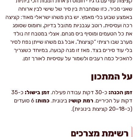
קציצות עוף עם גרגירי חומוס הן אחת המנות הכי ביתיות
שאני מכיר, כזו שמחברת בין סיר של שישי לבין ארוחה
באמצע שבוע בלי מאמץ. יש בהן משהו ישראלי מאוד: קציצה
רכה ועסיסית, רוטב עגבניות מתובל בדיוק, וחומוס שסופג
את כל הטעמים ומוסיף ביס מנחם. אצלי במטבח זה נולד
מערב שבו רציתי “קציצות”, אבל גם משהו שייתן נפח לסיר
בלי עוד סירים בצד. מאז זו מנה קבועה, במיוחד כשצריך
להאכיל כמה רעבים ולשמור על עסיסיות לאורך זמן.
על המתכון
זמן הכנה:
כ-30 דקות עבודה פעילה.
זמן בישול:
כ-35
דקות על הכיריים.
רמת קושי:
בינונית.
כמות:
6 סועדים
(כ-18–20 קציצות בינוניות).
רשימת מצרכים