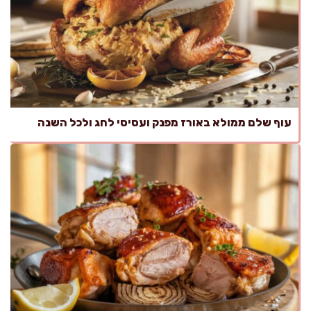
עוף שלם ממולא באורז מפנק ועסיסי לחג ולכל השנה