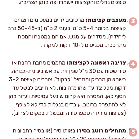
סופגים נוזלים והקציצות יישמרו יפה בזמן הצריבה.
מעצבים קציצות:
מרטיבים ידיים במעט מים ויוצרים
קציצות בקוטר 4–5 ס"מ ובעובי 2 ס"מ (כ-45–50 גרם
ליחידה). מסדרים על מגש. אם חם במטבח והמסה
מתרככת, מכניסים ל-10 דקות למקרר.
צריבה ראשונה לקציצות:
מחממים מחבת רחבה או
סיר שטוח עם 30 מ"ל שמן זית על אש בינונית-גבוהה.
כשהשמן מבריק ומתחיל “לרקוד”, צורבים קציצות 2–3
דקות מכל צד עד שהן מזהיבות. לא חייבים לבשל עד
הסוף כאן, המטרה היא קרום שינעל עסיסיות ויעזור להן
לא להתפרק ברוטב. עובדים בנגלות כדי לא לצופף
(צפיפות מורידה טמפרטורה ומבשלת במקום לצרוב).
מתחילים רוטב בסיר:
באותו סיר (או בסיר רחב ונוח
לבישול), מחממים 20 מ"ל שמן זית על אש בינונית.