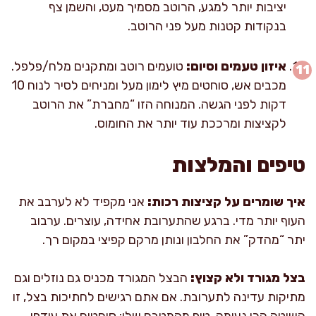
יציבות יותר למגע, הרוטב מסמיך מעט, והשמן צף
בנקודות קטנות מעל פני הרוטב.
איזון טעמים וסיום:
טועמים רוטב ומתקנים מלח/פלפל.
מכבים אש, סוחטים מיץ לימון מעל ומניחים לסיר לנוח 10
דקות לפני הגשה. המנוחה הזו “מחברת” את הרוטב
לקציצות ומרככת עוד יותר את החומוס.
טיפים והמלצות
איך שומרים על קציצות רכות:
אני מקפיד לא לערבב את
העוף יותר מדי. ברגע שהתערובת אחידה, עוצרים. ערבוב
יתר “מהדק” את החלבון ונותן מרקם קפיצי במקום רך.
בצל מגורד ולא קצוץ:
הבצל המגורד מכניס גם נוזלים וגם
מתיקות עדינה לתערובת. אם אתם רגישים לחתיכות בצל, זו
השיטה הכי נעימה. טיפ מהמטבח שלי: סוחטים את עודפי