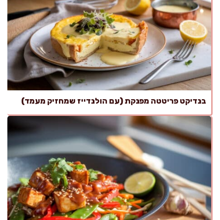
בנדיקט פריטטה מפנקת (עם הולנדייז שמחזיק מעמד)