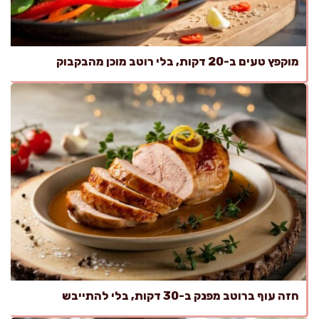
מוקפץ טעים ב-20 דקות, בלי רוטב מוכן מהבקבוק
חזה עוף ברוטב מפנק ב-30 דקות, בלי להתייבש