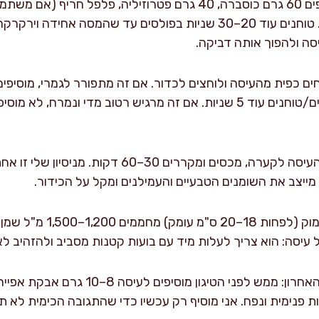
מוסיפים ירוקים ותיבול: מוסיפים 60 גרם כוסברה, 40 גרם פטרוזיליה, פ
טחונה, פלפל שחור וכורכום. טוחנים עוד 20–30 שניות בפולסים עד שהמסה
סה ולהפוך אותה דביקה.
או 15 מ"ל מיץ לימון ומערבבים/טוחנים עוד 5 שניות. אם זה מרגיש רטוב מדי 
מנוחה וקירור: מעבירים את העיסה לקערה, מכסים ומקררים 
 מייצב את השומנים הטבעיים והעמילנים ומקל על הכידור.
ל עיסה: הוא צריך לעלות מיד עם בועות קטנות מסביב ולהזהיב ל
יות פנימית ונפח. אני מוסיף רק עכשיו כדי שהתגובה הכימית לא 