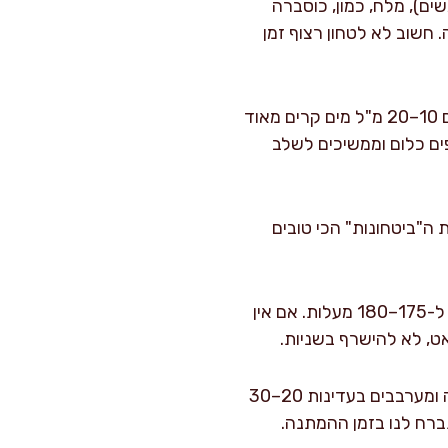
לפל חריף (אם משתמשים), מלח, כמון, כוסברה
 אחידה וירקרקה. חשוב לא לטחון רצוף זמן
בודקים מרקם ומכוונים: לוקחים כפית מהעיסה ולוחצים לכדור. אם זה מתפורר לגמרי, מוסיפים 10–20 מ"ל מים קרים מאוד
ונמרח, לא מוסיפים כלום וממשיכים לשלב
30–60 דקות. מניסיון שלי זו אחת ה"ביטחונות" הכי טובים
מחממים שמן לטיגון: בסיר עמוק (לפחות 18–20 ס"מ עומק) מחממים 1,200–1,500 מ"ל שמן ל-175–180 מעלות. אם אין
אט, לא להישרף בשניות.
מוסיפים אבקת אפייה ברגע האחרון: ממש לפני הטיגון מוסיפים לעיסה 8–10 גרם אבקת אפייה ומערבבים בעדינות 20–30
תברח לנו בזמן ההמתנה.