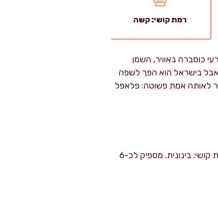
רמת קושי: קשה
עי כוסברה באוויר, השמן
 אבל בישראל הוא הפך לשפה
וזר לאותה אמת פשוטה: פלאפל
זמן הכנה: כ-35 דקות עבודה פעילה (לא כולל השריה וקירור). זמן בישול: 12–15 דקות טיגון. רמת קושי: בינונית. מספיק לכ-6