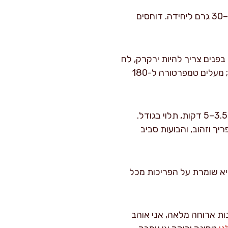
מכדררים: בידיים מעט רטובות או עם כף פלאפל יוצרים כדורים בקוטר 3–3.5 ס"מ, בערך 25–30 גרם ליחידה. דוחסים
וב-עמוק. פותחים אחד: בפנים צריך להיות ירקרק, לח
ואוורירי, לא אפור ויבש. אם הכדור מתפרק, השמן לרוב לא חם מספיק או שהעיסה רטובה מדי; מעלים טמפרטורה ל-180
מטגנים בנגלות: מטגנים 6–8 כדורים בכל פעם, כדי לא להוריד טמפרטורה. זמן טיגון ממוצע 3.5–5 דקות, תלוי בגודל.
ך וזהוב, והבועות סביב
היא שומרת על הפריכות מכל
ות ארוחה מלאה, אני אוהב