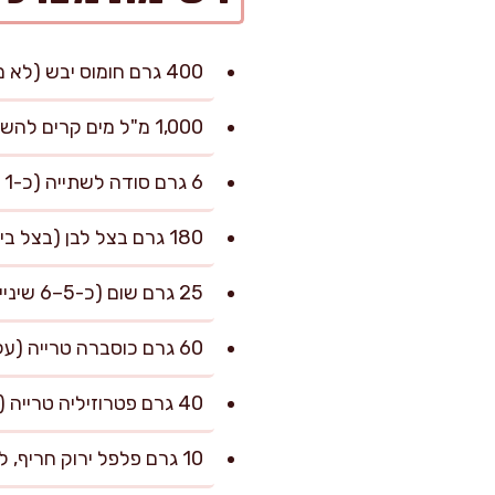
400 גרם חומוס יבש (לא מבושל), להשריה
1,000 מ"ל מים קרים להשריה (ועוד לפי הצורך לכיסוי)
6 גרם סודה לשתייה (כ-1 כפית שטוחה), להשריה
180 גרם בצל לבן (בצל בינוני), חתוך גס
25 גרם שום (כ-5–6 שיניים), קלוף
60 גרם כוסברה טרייה (עלים וגבעולים רכים), שטופה ומיובשת
40 גרם פטרוזיליה טרייה (עלים וגבעולים רכים), שטופה ומיובשת
10 גרם פלפל ירוק חריף, ללא גרעינים (אופציונלי)