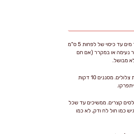
משרים את החומוס: שמים 400 גרם חומוס בקערה גדולה, מוסיפים 1,000 מ"ל מים קרים ועוד מים עד כיסוי של לפחות 5 ס"מ
. משרים 12–18 שעות בטמפרטורת חדר נעימה או במקרר (אם חם
לא מבושל.
שוטפים ומסננים היטב: מסננים את החומוס ושוטפים במים קרים 2–3 פעמים עד שהמים יחסית צלולים. מסננים 10 דקות
יתפרקו.
ולסים קצרים. ממשיכים עד שכל
יש כמו חול לח ודק, לא כמו