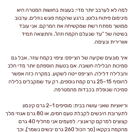
למה לא לערבב יותר מדי: בעוגות בחושות המטרה היא
מינימום פיתוח גלוטן. ברגע שהקמח פוגש נוזלים, ערבוב
ממושך מפתח רשת שמקשיחה את המרקם. אני עובד
בשיטה של “עד שנעלם הקמח וזהו”, והתוצאה תמיד
אוורירית ונעימה.
איך מונעים שקיעה של הצ׳יפס: ציפוי בקמח עוזר, אבל גם
סמיכות הבלילה חשובה. אם בטעות הוספתם יותר מדי חלב
והבלילה דלילה, הצ׳יפס ייטה לשקוע. במקרה כזה אפשר
להוסיף 15–25 גרם קמח נוספים, רק עד שמקבלים בלילה
סמיכה שנופלת בכבדות מהמטרפה.
וריאציות שאני עושה בבית: מוסיפים 1–2 גרם קינמון
לתערובת היבשים לקבלת טעם חמים, או 80 גרם אגוזי מלך
קצוצים למרקם קראנצ׳י. לפעמים אני מחליף 40 גרם
מהקמח בקקאו (סך הכול 260 גרם יבשים נשמר), וכך