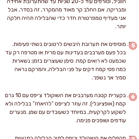
הווניל, וטורפים עוד כ-20 שניות עד שהתערובת אחידה
ומבריקה. אם החלב קר מאוד מהמקרר, זה בסדר, אבל
אני מעדיף טמפרטורת חדר כדי שהבלילה תהיה חלקה
יותר.
מוסיפים את תערובת היבשים לרטובים בשתי פעימות.
בכל פעם מערבבים בעדינות עם מרית או מטרפה רק עד
שכמעט לא רואים קמח. סימן שעוצרים בזמן: נשארות
כמה פסי קמח דקים על פני הבלילה, והמרקם נראה
סמיך אך נשפך.
בקערית קטנה מערבבים את השוקולד צ׳יפס עם 10 גרם
קמח (אופציונלי). זה עוזר לצ׳יפס “להיאחז” בבלילה ולא
לשקוע לקרקעית, במיוחד כשעובדים עם שמן. מנערים
עודפים ושופכים פנימה.
מקפלים את השוקולד צ׳יפס לתוך הבלילה בתנועות