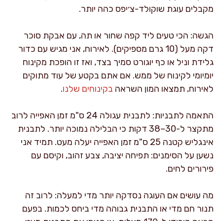
מקבלים עוגת שוקולד-צ׳יפס כהה יותר.
הגשה: הכי טעים ליד קפה שחור או תה, עם אבקת סוכר
דקה מעל (10 גרם מספיקים). לאירוח, אני מגיש עם כדור
גלידת וניל או כף יוגורט סמיך בצד, ואז זו הופכת מקינוח
יומיומי לקינוח של ממש. אם אתם בקטע של עוד מתוקים
לאירוח, תמצאו המון השראה
בקינוחים שלנו
.
התאמה לתבניות: לתבנית עגולה 24 ס"מ זמן האפייה לרוב
מתקצר ל-30–38 דקות כי הבלילה נמוכה יותר. לתבנית
אינגליש קטנה 25 ס"מ זמן האפייה יעלה מעט. תמיד אני
נשען על הסימנים: תפיחה יציבה, צבע זהוב, וקיסם עם
פירורים לחים.
מה עושים אם העוגה נסדקה יותר מדי למעלה: לרוב זה
תנור חם מדי או התבנית גבוהה מדי ביחס לכמות. בפעם