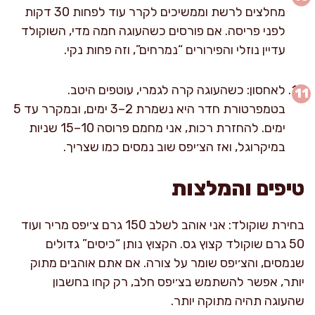
מחלצים לרשת וממשיכים לקרר עוד לפחות 30 דקות
לפני פריסה. אם פורסים כשהעוגה חמה מדי, השוקולד
עדיין נוזלי והפירורים “נמרחים”, וזה פחות נקי.
לאחסון: כשהעוגה קרה לגמרי, עוטפים היטב.
בטמפרטורת חדר היא נשמרת 2–3 ימים, ובמקרר עד 5
ימים. להחזרת רכות, אני מחמם פרוסה 10–15 שניות
במיקרוגל, ואז הצ׳יפס שוב נמסים כמו שצריך.
טיפים והמלצות
בחירת שוקולד: אני אוהב לשלב 150 גרם צ׳יפס מריר ועוד
50 גרם שוקולד קצוץ גס. הקצוץ נותן “כיסים” גדולים
שנמסים, והצ׳יפס שומר על צורה. אם אתם אוהבים מתוק
יותר, אפשר להשתמש בצ׳יפס חלב, רק קחו בחשבון
שהעוגה תהיה מתוקה יותר.