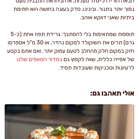
הבאה הורידו ל-170 מעלות, או הניחו את התבנית מעט
נמוך יותר בתנור. ובינינו, סדק בעוגה בחושה הוא חתימת
ביתיות שאני דווקא אוהב.
תוספות שמתאימות בלי להסתבך: גרידת תפוז אחת (כ-5
גרם) תרים את השוקולד למקום נהדר, או 30 מ"ל אספרסו
חזק במקום חלק מהחלב לטעם עמוק יותר. ואם אתם בקטע
של אפייה כללית, שווה לקפוץ גם
במדור המאפים שלנו
לרעיונות וטכניקות שעובדות תמיד.
אולי תאהבו גם: