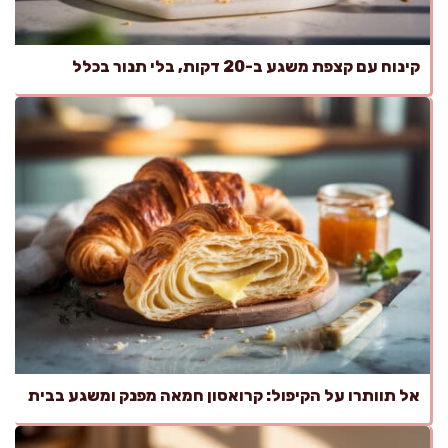
קינוח עם קצפת משגע ב-20 דקות, בלי תנור בכלל
אל תוותרו על הקיפול: קרואסון חמאה מפנק ומשגע בבית