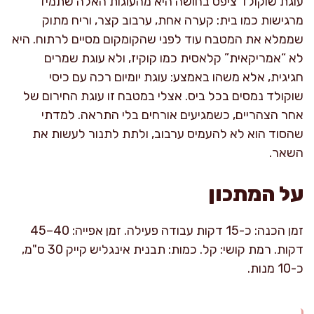
עוגת שוקולד ציפס בחושה היא מהעוגות האלה שתמיד
מרגישות כמו בית: קערה אחת, ערבוב קצר, וריח מתוק
שממלא את המטבח עוד לפני שהקומקום מסיים לרתוח. היא
לא “אמריקאית” קלאסית כמו קוקיז, ולא עוגת שמרים
חגיגית, אלא משהו באמצע: עוגת יומיום רכה עם כיסי
שוקולד נמסים בכל ביס. אצלי במטבח זו עוגת החירום של
אחר הצהריים, כשמגיעים אורחים בלי התראה. למדתי
שהסוד הוא לא להעמיס ערבוב, ולתת לתנור לעשות את
השאר.
על המתכון
זמן הכנה: כ-15 דקות עבודה פעילה. זמן אפייה: 40–45
דקות. רמת קושי: קל. כמות: תבנית אינגליש קייק 30 ס"מ,
כ-10 מנות.