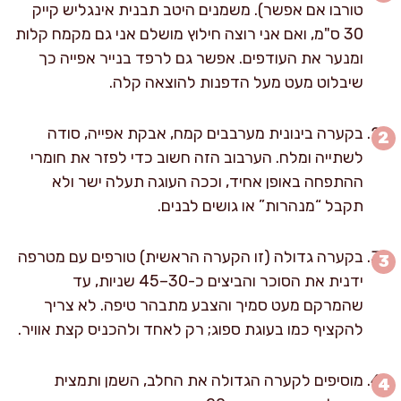
טורבו אם אפשר). משמנים היטב תבנית אינגליש קייק
30 ס"מ, ואם אני רוצה חילוץ מושלם אני גם מקמח קלות
ומנער את העודפים. אפשר גם לרפד בנייר אפייה כך
שיבלוט מעט מעל הדפנות להוצאה קלה.
בקערה בינונית מערבבים קמח, אבקת אפייה, סודה
לשתייה ומלח. הערבוב הזה חשוב כדי לפזר את חומרי
ההתפחה באופן אחיד, וככה העוגה תעלה ישר ולא
תקבל “מנהרות” או גושים לבנים.
בקערה גדולה (זו הקערה הראשית) טורפים עם מטרפה
ידנית את הסוכר והביצים כ-30–45 שניות, עד
שהמרקם מעט סמיך והצבע מתבהר טיפה. לא צריך
להקציף כמו בעוגת ספוג; רק לאחד ולהכניס קצת אוויר.
מוסיפים לקערה הגדולה את החלב, השמן ותמצית