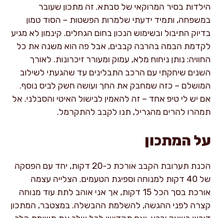
הילדות בסיר המרוקאי של סבתא. זה מתכון שעובר
במשפחה, ותמיד ידעתי שלמרות הפשטות – הסוד טמון
בדיוק התיבול ובשימוש הנכון בחום הגחלים. קינמון לא מגיע
לקדמת הבמה בהרבה קבבים, אבל פה הוא משנה את כל
החוויה: נותן ניחוח מלא, עמוק ומעורר זיכרונות. לאורך
השנים שיחקתי עם הרכב התבלינים עד שהגעתי לשילוב
המושלם – כזה שמחבק את החך ועושה חשק לביס נוסף.
אם יש לי טיפ אחד – זה להאמין לבישול האיטי והסבלני. אל
תמהרו להרים מהגריל, תנו לקבב להתקרמל.
על המתכון
הכנת תערובת הקבב אורכת כ-20 דקות, יחד עם הפסקה
של 40 דקות למנוחה וספיגת הטעמים. הצלייה עצמה
אורכת בסך הכל 15 דקות, אך אני אוהב לתת עוד מנוחה
קצרה לפני ההגשה, להשלמת ההבשלה. במצטבר, המתכון