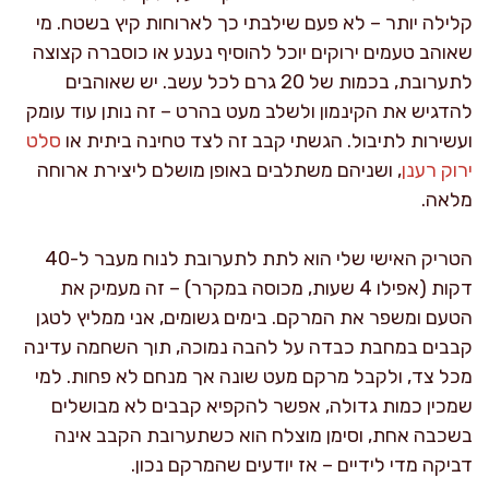
קלילה יותר – לא פעם שילבתי כך לארוחות קיץ בשטח. מי
שאוהב טעמים ירוקים יוכל להוסיף נענע או כוסברה קצוצה
לתערובת, בכמות של 20 גרם לכל עשב. יש שאוהבים
להדגיש את הקינמון ולשלב מעט בהרט – זה נותן עוד עומק
ועשירות לתיבול. הגשתי קבב זה לצד טחינה ביתית או
סלט
ירוק רענן
, ושניהם משתלבים באופן מושלם ליצירת ארוחה
מלאה.
הטריק האישי שלי הוא לתת לתערובת לנוח מעבר ל-40
דקות (אפילו 4 שעות, מכוסה במקרר) – זה מעמיק את
הטעם ומשפר את המרקם. בימים גשומים, אני ממליץ לטגן
קבבים במחבת כבדה על להבה נמוכה, תוך השחמה עדינה
מכל צד, ולקבל מרקם מעט שונה אך מנחם לא פחות. למי
שמכין כמות גדולה, אפשר להקפיא קבבים לא מבושלים
בשכבה אחת, וסימן מוצלח הוא כשתערובת הקבב אינה
דביקה מדי לידיים – אז יודעים שהמרקם נכון.