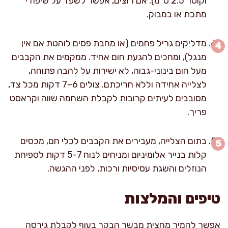
וקוטר 2.5 ס"מ). אם רוצים, אפשר לשפד על שיפודי
מתכת או במבוק.
מדליקים גריל פחמים (או מחבת פסים לוהטת אם אין
מנגל), ומחכים להגעת חום אחיד. ממקמים את הקבבים
מעל חום בינוני-גבוה, לא ישירות על להבה פתוחה,
לצלייה אחידה וללא חריכתם. צולים 6–7 דקות מכל צד,
מסובבים לעיתים קרובות לקבלת השחמה שווה וקראסט
פריך.
בתום הצלייה, מעבירים את הקבבים לכלי חם, מכסים
קלות בנייר אלומיניום ומניחים לנוח 5-7 דקות לספיחת
הנוזלים והשגת עסיסיות ורכות, לפני ההגשה.
טיפים והמלצות
אפשר להמיר מחצית מבשר הבקר בעוף לקבלת גירסה