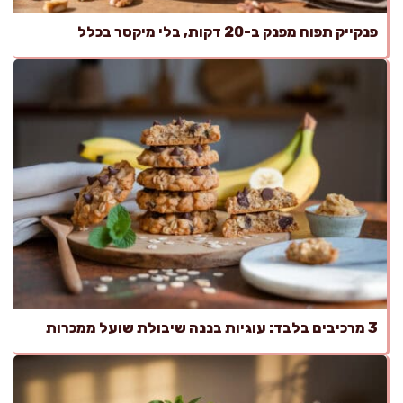
פנקייק תפוח מפנק ב-20 דקות, בלי מיקסר בכלל
3 מרכיבים בלבד: עוגיות בננה שיבולת שועל ממכרות