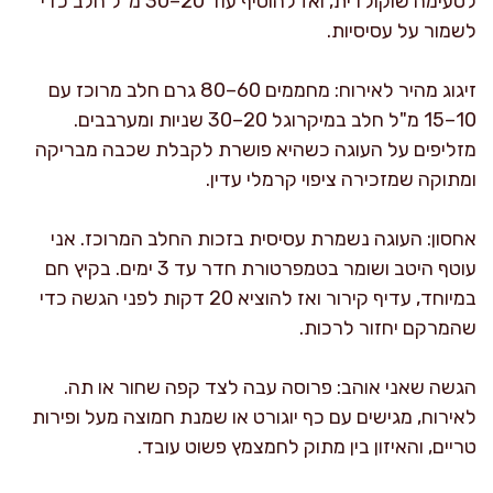
לטעימה שוקולדית, ואז להוסיף עוד 20–30 מ"ל חלב כדי
לשמור על עסיסיות.
זיגוג מהיר לאירוח: מחממים 60–80 גרם חלב מרוכז עם
10–15 מ"ל חלב במיקרוגל 20–30 שניות ומערבבים.
מזליפים על העוגה כשהיא פושרת לקבלת שכבה מבריקה
ומתוקה שמזכירה ציפוי קרמלי עדין.
אחסון: העוגה נשמרת עסיסית בזכות החלב המרוכז. אני
עוטף היטב ושומר בטמפרטורת חדר עד 3 ימים. בקיץ חם
במיוחד, עדיף קירור ואז להוציא 20 דקות לפני הגשה כדי
שהמרקם יחזור לרכות.
הגשה שאני אוהב: פרוסה עבה לצד קפה שחור או תה.
לאירוח, מגישים עם כף יוגורט או שמנת חמוצה מעל ופירות
טריים, והאיזון בין מתוק לחמצמץ פשוט עובד.