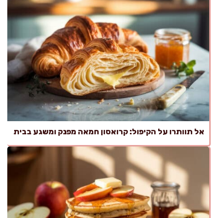
אל תוותרו על הקיפול: קרואסון חמאה מפנק ומשגע בבית