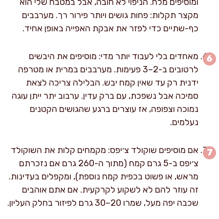
ומוסיפים מלח. הניפוי לא חובה, אבל במטבח שלי הוא
מקצר תקלות: פחות גושים ויותר פירור רך. מערבבים
כף-שתיים כדי לפזר את אבקת האפייה באופן אחיד.
מאחדים בלי לעבוד יותר מדי: מוסיפים את היבשים
לרטובים ב-2–3 פעימות. מערבבים במרית או מטרפה
ידנית רק עד שאין קמח יבש. הבלילה צריכה לצאת
סמיכה אבל נשפכת, עם ברק עדין. ערבוב יתר ייתן עוגה
נמוכה וצפופה, אז עוצרים ברגע שהגושים הקטנים
נעלמים.
אם מוסיפים שוקולד צ׳יפס: מקמחים קלות את השוקולד
צ׳יפס ב-5 גרם קמח (מתוך ה-260 גרם אם נזכרתם
מראש, או פשוט בכפית קמח נוספת), ומקפלים בעדינות.
זה עוזר להם לא לשקוע לקרקעית. אם אתם אוהבים
שכבה יפה מעל, שמרו 20–30 גרם לפיזור בחלק העליון.