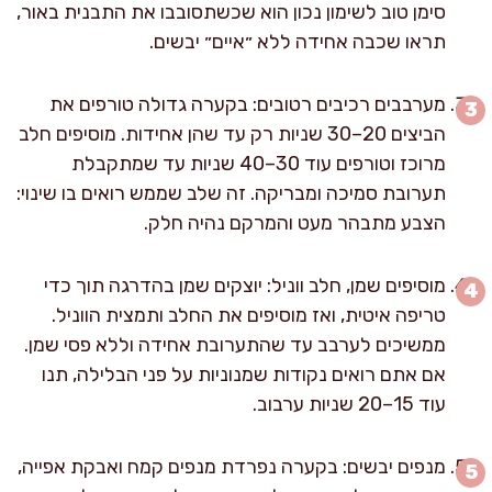
סימן טוב לשימון נכון הוא שכשתסובבו את התבנית באור,
תראו שכבה אחידה ללא ״איים״ יבשים.
מערבבים רכיבים רטובים: בקערה גדולה טורפים את
הביצים 20–30 שניות רק עד שהן אחידות. מוסיפים חלב
מרוכז וטורפים עוד 30–40 שניות עד שמתקבלת
תערובת סמיכה ומבריקה. זה שלב שממש רואים בו שינוי:
הצבע מתבהר מעט והמרקם נהיה חלק.
מוסיפים שמן, חלב ווניל: יוצקים שמן בהדרגה תוך כדי
טריפה איטית, ואז מוסיפים את החלב ותמצית הווניל.
ממשיכים לערבב עד שהתערובת אחידה וללא פסי שמן.
אם אתם רואים נקודות שמנוניות על פני הבלילה, תנו
עוד 15–20 שניות ערבוב.
מנפים יבשים: בקערה נפרדת מנפים קמח ואבקת אפייה,