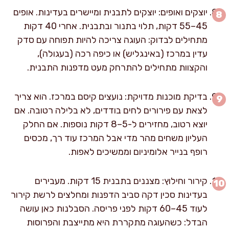
יוצקים ואופים: יוצקים לתבנית ומיישרים בעדינות. אופים
45–55 דקות, תלוי בתנור ובתבנית. אחרי 40 דקות
מתחילים לבדוק: העוגה צריכה להיות תפוחה עם סדק
עדין במרכז (באינגליש) או כיפה רכה (בעגולה),
והקצוות מתחילים להתרחק מעט מדפנות התבנית.
בדיקת מוכנות מדויקת: נועצים קיסם במרכז. הוא צריך
לצאת עם פירורים לחים בודדים, לא בלילה רטובה. אם
יוצא רטוב, מחזירים ל-5–8 דקות נוספות. אם החלק
העליון משחים מהר מדי אבל המרכז עוד רך, מכסים
רופף בנייר אלומיניום וממשיכים לאפות.
קירור וחילוץ: מצננים בתבנית 15 דקות. מעבירים
בעדינות סכין דקה סביב הדפנות ומחלצים לרשת קירור
לעוד 45–60 דקות לפני פריסה. הסבלנות כאן עושה
הבדל: כשהעוגה מתקררת היא מתייצבת והפרוסות