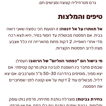
גרם פטרוזיליה קצוצה ומגישים חם.
טיפים והמלצות
אל תוותרו על אל דנטה:
זו הטעות הכי נפוצה שאני רואה
בבית. אם הפסטה מבושלת עד הסוף בסיר, היא תצא רכה
מדי אחרי האפייה. 2 דקות פחות מהאריזה זה כלל אצבע
מצוין לרוב הפסטות הקצרות.
מי בישול הם “כפתור הווליום” של הרוטב:
העמילן
שבמים מחבר בין השמנת לגבינה ונותן מרקם קטיפתי. אם
יצא סמיך, מוסיפים בהדרגה 30–50 מ"ל ומערבבים. אם יצא
דליל, מבשלים עוד 2 דקות על אש קטנה לפני שמחברים
את הפסטה.
בחירת גבינות:
מוצרלה נותנת מתיחה, פרמזן נותן עומק
ומליחות. גבינת שמנת נותנת גוף בלי קמח. אם אין פרמזן,