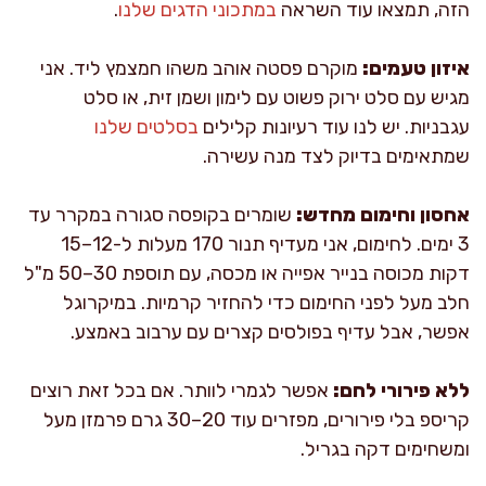
הזה, תמצאו עוד השראה
במתכוני הדגים שלנו
.
איזון טעמים:
מוקרם פסטה אוהב משהו חמצמץ ליד. אני
מגיש עם סלט ירוק פשוט עם לימון ושמן זית, או סלט
עגבניות. יש לנו עוד רעיונות קלילים
בסלטים שלנו
שמתאימים בדיוק לצד מנה עשירה.
אחסון וחימום מחדש:
שומרים בקופסה סגורה במקרר עד
3 ימים. לחימום, אני מעדיף תנור 170 מעלות ל-12–15
דקות מכוסה בנייר אפייה או מכסה, עם תוספת 30–50 מ"ל
חלב מעל לפני החימום כדי להחזיר קרמיות. במיקרוגל
אפשר, אבל עדיף בפולסים קצרים עם ערבוב באמצע.
ללא פירורי לחם:
אפשר לגמרי לוותר. אם בכל זאת רוצים
קריספ בלי פירורים, מפזרים עוד 20–30 גרם פרמזן מעל
ומשחימים דקה בגריל.