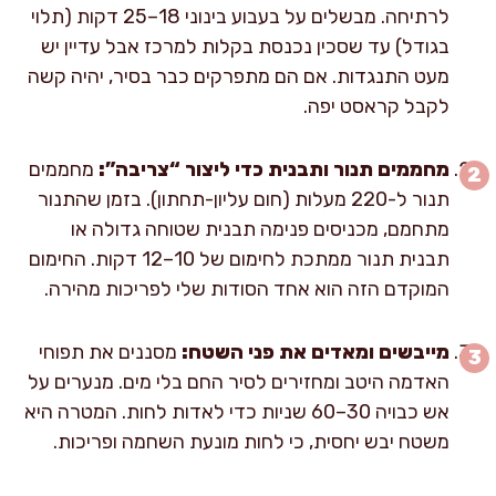
לרתיחה. מבשלים על בעבוע בינוני 18–25 דקות (תלוי
בגודל) עד שסכין נכנסת בקלות למרכז אבל עדיין יש
מעט התנגדות. אם הם מתפרקים כבר בסיר, יהיה קשה
לקבל קראסט יפה.
מחממים תנור ותבנית כדי ליצור “צריבה”:
מחממים
תנור ל-220 מעלות (חום עליון-תחתון). בזמן שהתנור
מתחמם, מכניסים פנימה תבנית שטוחה גדולה או
תבנית תנור ממתכת לחימום של 10–12 דקות. החימום
המוקדם הזה הוא אחד הסודות שלי לפריכות מהירה.
מייבשים ומאדים את פני השטח:
מסננים את תפוחי
האדמה היטב ומחזירים לסיר החם בלי מים. מנערים על
אש כבויה 30–60 שניות כדי לאדות לחות. המטרה היא
משטח יבש יחסית, כי לחות מונעת השחמה ופריכות.