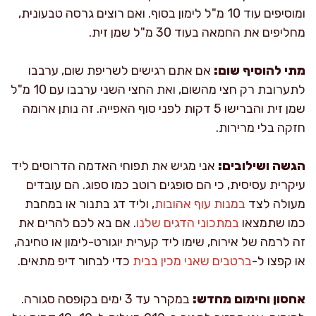
ומוסיפים עוד 10 מ"ל לימון בסוף. ואם רוצים גרסה טבעונית,
מחליפים את החמאה בעוד 30 מ"ל שמן זית.
מתי להוסיף שום:
אם אתם רגישים לשריפת שום, ערבבו
לתערובת רק חצי מהשום, ואת החצי השני ערבבו עם 10 מ"ל
שמן זית והברישו 5 דקות לפני סוף האפייה. זה נותן ארומה
חזקה בלי מרירות.
הגשה ושילובים:
אני מגיש את תפוחי האדמה הדרוסים ליד
עיקרית עסיסית, כי הם סופגים רוטב כמו ספוג. הם עובדים
מעולה לצד
במנות עוף אהובות
, וליד דג בתנור או במחבת
כמו שתמצאו
במתכוני הדגים שלנו
. אם בא לכם להרים את
זה לרמה של אירוח, שימו ליד קערית יוגורט-לימון או טחינה,
או קפצו ל-
ברטבים שאני מכין בבית
כדי לבחור דיפ מתאים.
אחסון וחימום מחדש:
במקרר עד 3 ימים בקופסה סגורה.