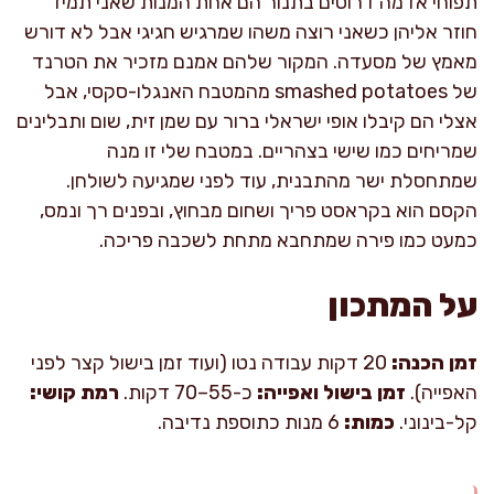
תפוחי אדמה דרוסים בתנור הם אחת המנות שאני תמיד
חוזר אליהן כשאני רוצה משהו שמרגיש חגיגי אבל לא דורש
מאמץ של מסעדה. המקור שלהם אמנם מזכיר את הטרנד
של smashed potatoes מהמטבח האנגלו-סקסי, אבל
אצלי הם קיבלו אופי ישראלי ברור עם שמן זית, שום ותבלינים
שמריחים כמו שישי בצהריים. במטבח שלי זו מנה
שמתחסלת ישר מהתבנית, עוד לפני שמגיעה לשולחן.
הקסם הוא בקראסט פריך ושחום מבחוץ, ובפנים רך ונמס,
כמעט כמו פירה שמתחבא מתחת לשכבה פריכה.
על המתכון
זמן הכנה:
20 דקות עבודה נטו (ועוד זמן בישול קצר לפני
האפייה).
זמן בישול ואפייה:
כ-55–70 דקות.
רמת קושי:
קל-בינוני.
כמות:
6 מנות כתוספת נדיבה.