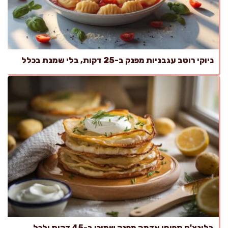
ניוקי רוטב עגבניות מפנק ב-25 דקות, בלי שמנת בכלל
בלינצ'ס תפוחי אדמה מפנק שמוכן ב-45 דקות ולכל