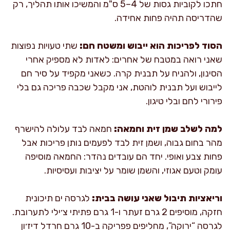
חתכו לקוביות גסות של 4–5 ס"מ והמשיכו אותו תהליך, רק
שהדריסה תהיה פחות אחידה.
הסוד לפריכות הוא ייבוש ומשטח חם:
שתי טעויות נפוצות
שאני רואה במטבח של אחרים: לאדות לא מספיק אחרי
הסינון, ולהניח על תבנית קרה. כשאני מקפיד על סיר חם
לייבוש ועל תבנית לוהטת, אני מקבל שכבה פריכה גם בלי
פירורי לחם ובלי טיגון.
למה לשלב שמן זית וחמאה:
חמאה לבד עלולה להישרף
מהר בחום גבוה, ושמן זית לבד לפעמים נותן פריכות אבל
פחות צבע ואופי. יחד הם עובדים נהדר: החמאה מוסיפה
עומק וטעם אגוזי, והשמן שומר על יציבות ועסיסיות.
וריאציות תיבול שאני עושה בבית:
לגרסה ים תיכונית
חזקה, מוסיפים 2 גרם זעתר ו-1 גרם פתיתי צ׳ילי לתערובת.
לגרסה “ירוקה”, מחליפים פפריקה ב-10 גרם חרדל דיז׳ון