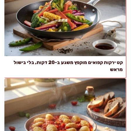
קט ירקות קפואים מוקפץ משגע ב-20 דקות, בלי בישול
מראש