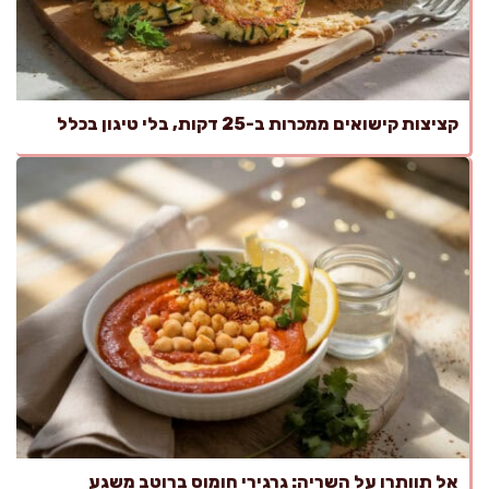
קציצות קישואים ממכרות ב-25 דקות, בלי טיגון בכלל
אל תוותרו על השריה: גרגירי חומוס ברוטב משגע