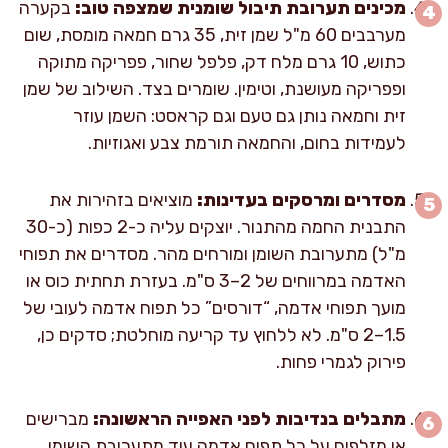
מכינים תערובת תיבול שומנית שמצפה טוב:
בקערה
מערבבים 60 מ"ל שמן זית, 35 גרם חמאה מומסת, שום
כתוש, 10 גרם מלח דק, פלפל שחור, פפריקה מתוקה
ופפריקה מעושנת, וטימין. שומרים בצד. השילוב של שמן
זית וחמאה נותן גם טעם וגם קראסט: השמן עוזר
לעמידות בחום, והחמאה תורמת צבע ואגוזיות.
מסדרים ומרסקים בעדינות:
מוציאים בזהירות את
התבנית החמה מהתנור. יוצקים עליה כ-2 כפות (כ-30
מ"ל) מתערובת השומן ומורחים מהר. מסדרים את תפוחי
האדמה במרווחים של 2–3 ס"מ. בעזרת תחתית כוס או
מועך תפוחי אדמה, “דורסים” כל תפוח אדמה לעובי של
1.5–2 ס"מ. לא ללחוץ עד קריעה מוחלטת; סדקים כן,
פירוק לגמרי פחות.
מתבלים בנדיבות לפני האפייה הראשונה:
מברישים
או מזלפים על כל תפוח אדמה עוד מתערובת השומן,