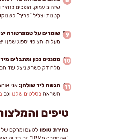
קטנות וצליל “פריך” כשנוקש
שומרים על טמפרטורה יצי
מעלות, הציפוי יספוג שמן וייצא כבד. אם הוא עולה מעל 
מסננים נכון ומתבלים מיד:
מלח דק כשהשניצל עוד חם. מ
הגשה ליד שולחן:
אני אוהב
השראה
בסלטים שלנו
וגם
ב
טיפים והמלצות
בחירת טופו:
לטעם ומרקם של שני
“אקסטרה פIRM”, זה בדיוק העניין.