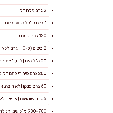
2 גרם מלח דק
1 גרם פלפל שחור גרוס
120 גרם קמח לבן
2 ביצים (כ-110 גרם ללא קליפה)
20 מ"ל מים (לדלל את הביצה לציפוי אחיד)
200 גרם פירורי לחם דקים
60 גרם פנקו (לא חובה, אבל מוסיף פריכות)
5 גרם שומשום (אופציונלי, לתוספת קראנץ')
700–900 מ"ל שמן קנולה לטיגון רדוד (גובה שמן 0.7–1 ס"מ במחבת רחבה)