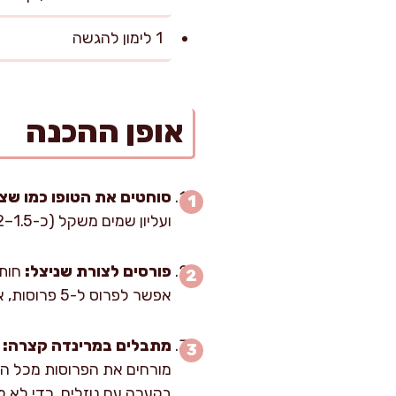
1 לימון להגשה
אופן ההכנה
סוחטים את הטופו כמו שצר
ועליון שמים משקל (כ-1.5–2 ק"ג). נותנים 15 דקות. הסימן שאתם בכיוון: יוצאים נוזלים והטופו מרגיש דחוס יותר למגע.
פורסים לצורת שניצל:
אפשר לפרוס ל-5 פרוסות, אבל אז עובדים בעדינות בטיגון.
מתבלים במרינדה קצרה:
ב
בקערה עם נוזלים, כדי לא ל