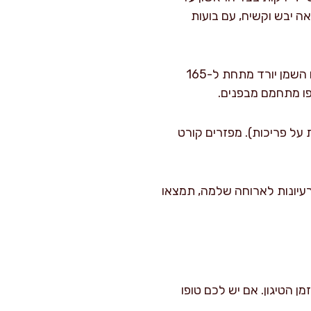
 הסימן המנצח: הציפוי נראה יבש וקשיח, עם בועות
בין נגלות מחכים 30–60 שניות שהשמן יחזור להתחמם. אם השמן יורד מתחת ל-165
על פריכות). מפזרים קורט
רעיונות לארוחה שלמה, תמצאו
ן הטיגון. אם יש לכם טופו