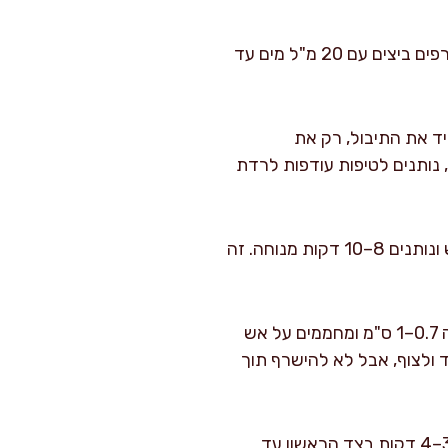
שמים שלוש קערות רחבות. בקערה ראשונה קמח. בשנייה טורפים ביצים עם 20 מ"ל מים עד
יד את התיבול, רק את
 נותנים לטיפות עודפות לרדת
מסדרים את השניצלים המצופים על תבנית או קרש ונותנים 8–10 דקות מנוחה. זה
מחבת רחבה וכבדה (עדיף יציקה או נירוסטה). יוצקים שמן לגובה 0.7–1 ס"מ ומחממים על אש
לבעבע מיד ולצוף, אבל לא להישרף תוך
מניחים 2–3 שניצלים בכל פעם, תלוי בגודל המחבת. מטגנים 3–4 דקות בצד הראשון עד