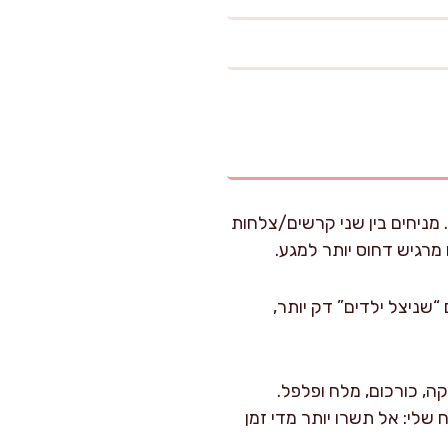
 מניחים בין שני קרשים/צלחות
ובי 1.2–1.5 ס"מ. אם בא לכם “שניצל ילדים” דק יותר,
קה, כורכום, מלח ופלפל.
חה. טיפ מהמטבח שלי: אל תשרו יותר מדי זמן