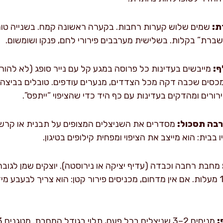
ת:
רת” בקלות. בשלישית מערבבים פירורי לחם, פנקו ושומשום.
ף:
מייבשים בעדינות כל פרוסה במגע קל עם נייר סופג (לא להור
מכסים שכבה דקה מכל הצדדים, מנערים עודפים. טובלים בביצה,
בה תסכול:
בבית: הוא מייצב את הציפוי ומפחית קילופים בטיגון.
בינונית-גבוהה עד 175–180 מעלות. אם אין מדחום, מכניסים פירור קטן: הוא צריך 
: