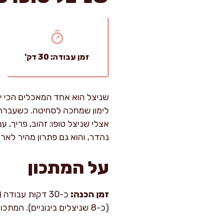
זמן עבודה: 30 דק'
שניצל הוא אחד המאכלים הכי יש
לימון שמחכה לסחיטה. כשעברתי 
אצלי שניצל טופו: זהוב, פריך, 
נהדר, והוא גם פתרון מהיר לא
על המתכון
זמן הכנה:
כ-30 דקות עבודה (כולל סחיטה ותיבול) |
(כ-8 שניצלים בינוניים). המתכון מתאים לטיגון במחבת, ונותן תוצאה פריכה מבחוץ ועסיסית בפנים, בלי תחושת “ספוג”.