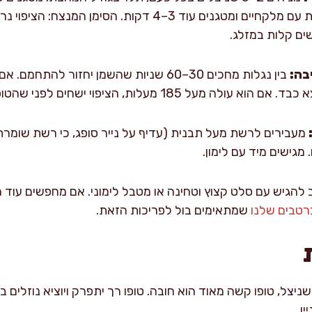
שזהוב עמוק, הופכים בזהירות עם מלקחיים ומטגנים עוד 3–4 דקות.
ים קלות במזלג.
בה:
185 מעלות, הציפוי ישחים לפני שהטופו מתחמם מבפנים.
מעבירים לרשת מעל תבנית (עדיף על נייר סופג, כי רשת שומרת 
גישים מיד עם לימון.
 להגיש עם סלט קצוץ וטחינה או מטבל לימוני. אם מחפשים עוד 
רטבים שלנו
שמתאימים בול לפריכות הזאת.
צל, טופו קשה מאוד הוא חובה. טופו רך יתפרק ויוציא נוזלים בזמ