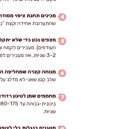
מכינים תחנת ציפוי מסודר
שהתערובת אחידה וקצת “נשב
מצפים נכון כדי שלא יתקל
העודפים). מעבירים לקמח ו
2–3 שניות, ואז מעבירים לפירורים ומהדקים בעדינות עם כף היד כדי שהציפוי “ייתפס”.
מנוחה קצרה שמחליפה הר
שלב קטן שאני לא מדלג עליו 
מחממים שמן לטיגון רדוד:
שניות.
מטגנים בנגלות בלי לצופף