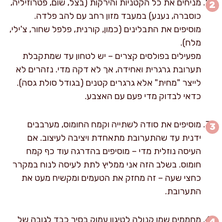
מניחים את כל הקטניות והירקות (בצל, שום, פטרוזיליה,
כוסברה, נענע) במעבד מזון רחב עם להב פלדה.
מוסיפים את התבלינים (כמון, קורנית, פלפל שחור, צ'ילי,
מלח).
מפעילים בפולסים קצרים – יש לטחון עד שמתקבלת
תערובת גרגרית ואחידה, אך לא דקה מדי. נזהרים לא
לייצר "מחית" אלא גרגרים קטנים (בגודל סולת גסה).
כדאי לבדוק מדי פעם עם האצבע.
מוסיפים את סודה לשתייה וקמח החומוס, מערבבים
ידנית עד שהתערובת מתאחדת ויציבה לעיצוב. אם
העיסה נוזלית מדי – מוסיפים בהדרגה עוד כף קמח
חומוס. בשלב הזה אני ממליץ לתת לעיסה לנוח במקרר
כחצי שעה – זה מחזק את הטעמים ומקשיח מעט את
התערובת.
מחממים שמן קנולה לטיגון עמוק בסיר כבד לגובה של