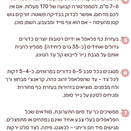
6–7 ס"מ, לטמפרטורה קבועה של 170 מעלות. אם אין
לכם מדחום, אפשר לבדוק בבדיקה פשוטה: זורקים גוש
קטן מהעיסה – אם הוא צף מייד ומבעבע, השמן מוכן.
בעזרת כף פלאפל או ידיים רטובות יוצרים כדורים
גדולים ואחידים (כ-35 גרם ליחידה). ממליץ להניח
אותם על מגבת נייר לייבוש קל עד הטיגון.
מטגנים בכל סבב 5–6 כדורים במרווחים, כ-4–5 דקות
לכל צד – עד שהפלאפל זהוב כהה, קראנצ'י מבחוץ ורך
ולח מבפנים. מוציאים בזהירות בעזרת כף מחוררת
ומניחים לסינון על נייר סופג.
ממשיכים כך עד סיום התערובת, מוודאים שכל
הפלאפלים בעלי צבע אחיד ואינם נפתחים או מתפצלים.
מגישים מיד חם וריחני – לבאגט, פיתה, לצד סלט ירקות