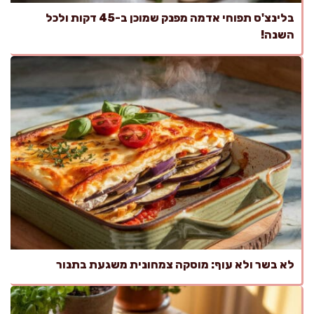
בלינצ'ס תפוחי אדמה מפנק שמוכן ב-45 דקות ולכל
השנה!
לא בשר ולא עוף: מוסקה צמחונית משגעת בתנור