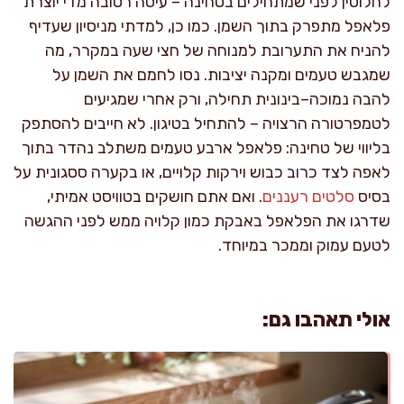
לחלוטין לפני שמתחילים בטחינה – עיסה רטובה מדי יוצרת
פלאפל מתפרק בתוך השמן. כמו כן, למדתי מניסיון שעדיף
להניח את התערובת למנוחה של חצי שעה במקרר, מה
שמגבש טעמים ומקנה יציבות. נסו לחמם את השמן על
להבה נמוכה–בינונית תחילה, ורק אחרי שמגיעים
לטמפרטורה הרצויה – להתחיל בטיגון. לא חייבים להסתפק
בליווי של טחינה: פלאפל ארבע טעמים משתלב נהדר בתוך
לאפה לצד כרוב כבוש וירקות קלויים, או בקערה ססגונית על
בסיס
סלטים רעננים
. ואם אתם חושקים בטוויסט אמיתי,
שדרגו את הפלאפל באבקת כמון קלויה ממש לפני ההגשה
לטעם עמוק וממכר במיוחד.
אולי תאהבו גם: