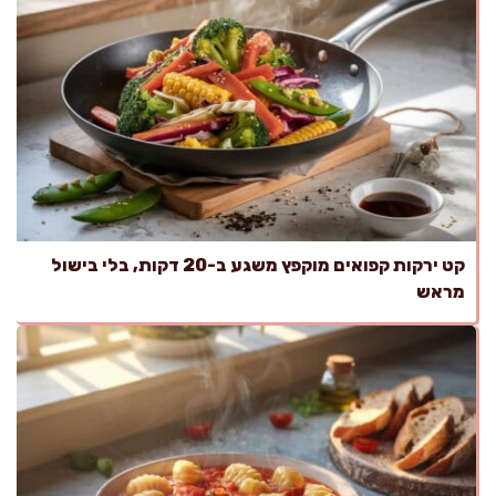
קט ירקות קפואים מוקפץ משגע ב-20 דקות, בלי בישול
מראש