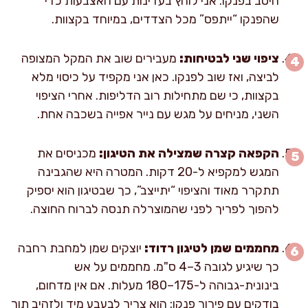
היטב בפנקו. אני לוחץ בעדינות עם האצבעות כדי
שהפנקו “ייתפס” מכל הצדדים, במיוחד בקצוות.
ציפוי שני לבטיחות:
מעבירים שוב את המקל המצופה
לביצה, ואז שוב לפנקו. כאן אני מקפיד על כיסוי מלא
בקצוות, כי שם מתחילות רוב הדליפות. אחרי הציפוי
השני, מניחים על מגש עם נייר אפייה בשכבה אחת.
הקפאה קצרה שמצילה את הטיגון:
מכניסים את
המגש למקפיא ל-20 דקות. המטרה היא שהגבינה
תתקרר מאוד והציפוי “יתייצב”, כך שבטיגון הוא יספיק
להפוך לפריך לפני שהמוצרלה תנסה לברוח החוצה.
מחממים שמן לטיגון רדוד:
יוצקים שמן למחבת רחבה
כך שיגיע לגובה 3–4 ס"מ. מחממים על אש
בינונית-גבוהה ל-175–180 מעלות. אם אין מדחום,
בודקים עם פירור פנקו: הוא צריך לבעבע מיד ולזהיב תוך