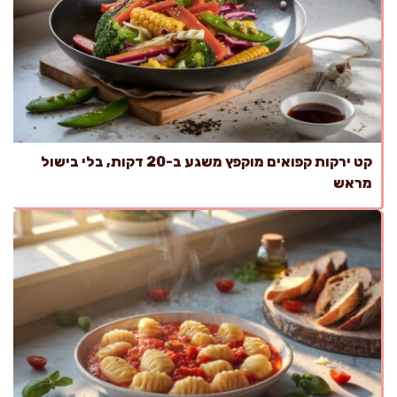
קט ירקות קפואים מוקפץ משגע ב-20 דקות, בלי בישול
מראש