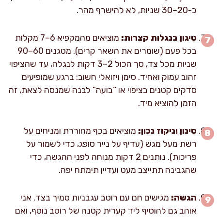
כ-20–30 שניות, לא להישרף מהר.
טיגון בנגלות קצרות:
מוציאים מהמקפיא 6–7 מקלות
בכל פעם (שומרים את השאר קרים). מטגנים 60–90
שניות מכל צד, סך הכול 2–3 דקות לנגלה, עד שהציפוי
זהוב עמוק ואחיד. סימן ויזואלי חשוב: ברגע שמופיעים
סדקים קטנים בציפוי או “בועה” לבנה שמנסה לצאת, זה
הזמן להוציא מיד.
סינון וניקוז נכון:
מוציאים בכף מחוררת ומניחים על
רשת מעל מגש (עדיף על נייר סופג, כדי לשמור על
פריכות). נותנים 2 דקות מנוחה לפני ההגשה, כדי
שהגבינה תתייצב מעט ועדיין תימתח יפה.
הגשה:
מגישים חם עם רוטב עגבניות סמיך בצד. אני
אוהב גם להוסיף ליד קערית קטנה של רוטב נוסף, ואם