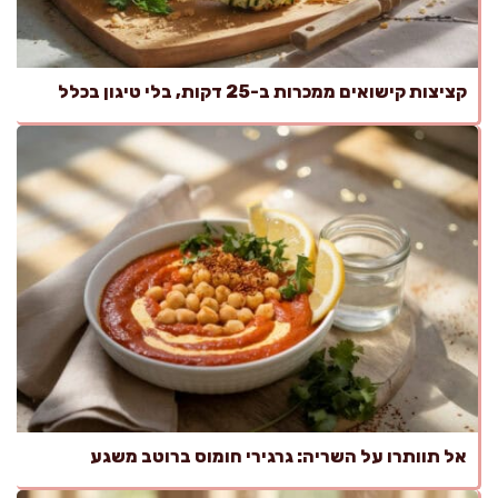
קציצות קישואים ממכרות ב-25 דקות, בלי טיגון בכלל
אל תוותרו על השריה: גרגירי חומוס ברוטב משגע