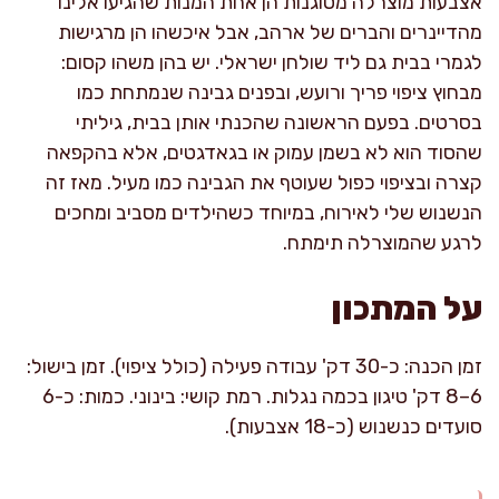
אצבעות מוצרלה מטוגנות הן אחת המנות שהגיעו אלינו
מהדיינרים והברים של ארהב, אבל איכשהו הן מרגישות
לגמרי בבית גם ליד שולחן ישראלי. יש בהן משהו קסום:
מבחוץ ציפוי פריך ורועש, ובפנים גבינה שנמתחת כמו
בסרטים. בפעם הראשונה שהכנתי אותן בבית, גיליתי
שהסוד הוא לא בשמן עמוק או בגאדגטים, אלא בהקפאה
קצרה ובציפוי כפול שעוטף את הגבינה כמו מעיל. מאז זה
הנשנוש שלי לאירוח, במיוחד כשהילדים מסביב ומחכים
לרגע שהמוצרלה תימתח.
על המתכון
זמן הכנה: כ-30 דק' עבודה פעילה (כולל ציפוי). זמן בישול:
6–8 דק' טיגון בכמה נגלות. רמת קושי: בינוני. כמות: כ-6
סועדים כנשנוש (כ-18 אצבעות).