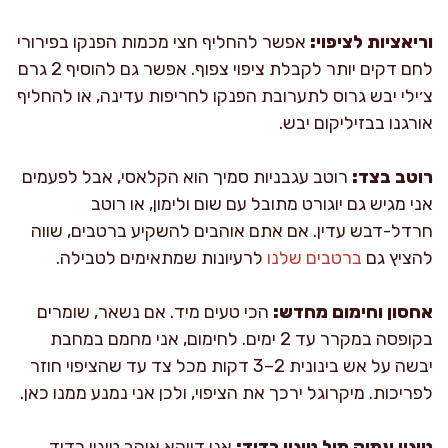
וריאציות לציפוי:
אפשר להחליף חצי מכמות הפנקו בפירורי
לחם דקים יותר לקבלת ציפוי צפוף. אפשר גם להוסיף 2 גרם
צ׳ילי יבש גרוס לתערובת הפנקו לחריפות עדינה, או להחליף
אורגנו בבזיליקום יבש.
רוטב בצד:
רוטב עגבניות סמיך הוא הקלאסי, אבל לפעמים
אני מגיש גם יוגורט מתובל עם שום ולימון, או רוטב
חרדל-דבש עדין. אם אתם אוהבים להשקיע ברטבים, שווה
להציץ גם
ברטבים שלנו
לרעיונות שמתאימים לטבילה.
אחסון וחימום מחדש:
הכי טעים מיד. אם נשאר, שומרים
בקופסה במקרר עד 2 ימים. לחימום, אני מחמם במחבת
יבשה על אש בינונית 2–3 דקות מכל צד עד שהציפוי חוזר
לפריכות. מיקרוגל ירכך את הציפוי, ולכן אני נמנע ממנו כאן.
טיגון עמוק מול טיגון רדוד:
אני דווקא אוהב טיגון רדוד