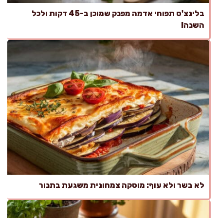
בלינצ'ס תפוחי אדמה מפנק שמוכן ב-45 דקות ולכל
השנה!
לא בשר ולא עוף: מוסקה צמחונית משגעת בתנור