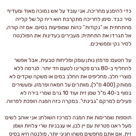
כדי להימנע מחריכה, אני עובד על אש נמוכה מאוד ומעדיף
סיר כבד. סימן לחריכה מתקרבת הוא ריח קל של קלייה
מהתחתית או “נקודות” כהות שמופיעות בסיום. אם זה קורה,
אל תגרדו את התחתית; מעבירים בעדינות את הפולנטה
לסיר נקי וממשיכים.
על הטעם: פרמזן נותן עומק ומליחות טבעית, אבל אפשר
להחליף ב-80 גרם פקורינו לטעם חד יותר. לגרסה ללא
מוצרי חלב, מחליפים את החלב במים או משקה שקדים לא
ממותק (400 מ"ל), מוותרים על חמאה ופרמזן, ומעשירים
בסוף ב-40 מ"ל שמן זית ועוד 10 גרם שמרי בירה לא
פעילים למרקם “גבינתי”. במקרה כזה המנה הופכת לפרווה.
תוספות שמרימות את המנה למרכז השולחן: אני אוהב לשים
מעל ראגו פטריות עם יין לבן, או עגבניות שרי צלויות ושמן
זית. אם אתם מחפשים משהו חגיגי יותר, פולנטה היא בסיס