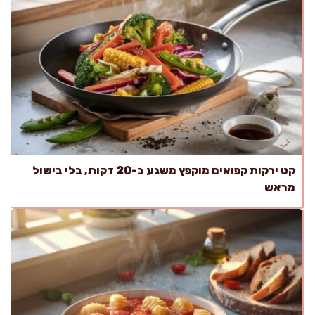
קט ירקות קפואים מוקפץ משגע ב-20 דקות, בלי בישול
מראש