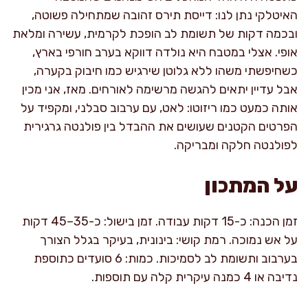
האיטלקי נתן לנו: דייסת תירס זהובה שמתחילה פשוטה,
ובכמה דקות של תשומת לב הופכת לקרמית, עשירה ומלאת
אופי. אצלי במטבח היא נולדה דווקא בערב חורפי בארץ,
כשחיפשתי משהו ללא גלוטן שירגיש כמו חיבוק בקערה,
אבל עדיין יתאים להגשה מרשימה לאורחים. מאז, אני מכין
אותה כמעט כמו ריזוטו: לאט, עם ערבוב סבלני, ומקפיד על
הפרטים הקטנים שעושים את ההבדל בין פולנטה גרגירית
לפולנטה חלקה ומבריקה.
על המתכון
זמן הכנה: כ-15 דקות עבודה. זמן בישול: כ-35–45 דקות
על אש נמוכה. רמת קושי: בינונית, בעיקר בגלל הצורך
בערבוב ותשומת לב לסמיכות. כמות: 6 סועדים כתוספת
נדיבה או 4 כמנה עיקרית קלה עם תוספות.