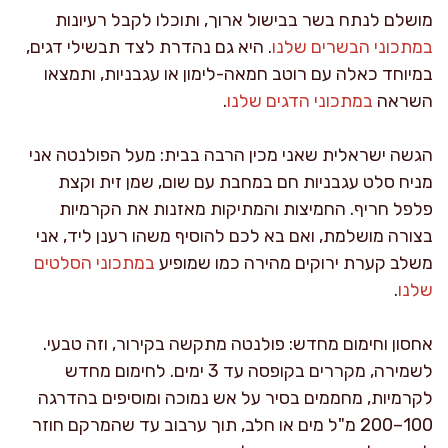
מושלם לנתח בשר בבישול ארוך, ותוכלו לקבל רעיונות
במתכוני הבשרים שלנו
. היא גם נהדרת לצד תבשילי דגים,
במיוחד כאלה עם רוטב חמאה-לימון או עגבניות, ותמצאו
השראה
במתכוני הדגים שלנו
.
הגשה ישראלית שאני מכין הרבה בבית: מעל הפולנטה אני
מניח סלט עגבניות חם במחבת עם שום, שמן זית וקצת
פלפל חריף. החמיצות והמתיקות מאזנות את הקרמיות
בצורה מושלמת, ואם בא לכם להוסיף משהו רענן ליד, אני
משלב קערת ירוקים מהירה כמו שמופיע
במתכוני הסלטים
שלנו
.
אחסון וחימום מחדש: פולנטה מתקשה בקירור, וזה טבעי.
לשמירה, מקררים בקופסה עד 3 ימים. לחימום מחדש
לקרמיות, מחממים בסיר על אש נמוכה ומוסיפים בהדרגה
100–200 מ"ל מים או חלב, תוך ערבוב עד שהמרקם חוזר