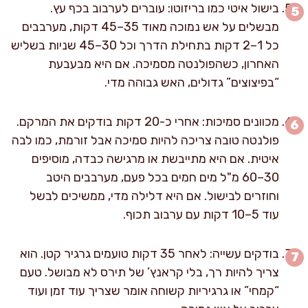
בישול איטי כמו בריזוטו: עוברים לערבוב בכף עץ.
מבשלים על אש נמוכה מאוד 35–45 דקות, מערבבים
כל 1–2 דקות בתחילת הדרך וכל 30–45 שניות בשליש
האחרון, כשהפולנטה מסמיכה. אם היא מבעבעת
“בפיצוצים” גדולים, האש גבוהה מדי.
מכוונים סמיכות: אחרי כ-20 דקות בודקים את המרקם.
פולנטה טובה צריכה להיות סמיכה אבל זורמת, כמו לבה
איטית. אם היא מתייבשת או מרגישה כבדה, מוסיפים
30–60 מ"ל מים חמים בכל פעם, מערבבים היטב
וחוזרים לבישול. אם היא דלילה מדי, ממשיכים לבשל
עוד 5–10 דקות עם ערבוב תכוף.
בודקים עשייה: לאחר 35 דקות טועמים גרגיר קטן. הוא
צריך להיות רך, בלי קראנץ’ של תירס לא מבושל. טעם
“קמחי” או גרגיריות קשוחה אומר שצריך עוד זמן ועוד