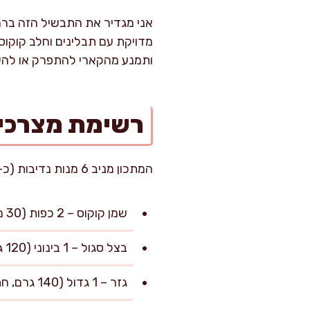
אני מגדיר את התבשיל הזה ברמת 
מדויקת עם תבלינים וחלב קוקו
ותמנע מהקארי להתפרק או להיק
רשימת מצרכי
המתכון מניב 6 מנות נדיבות (כ-350 מ"ל לכל מנה של תבשיל קארי עשיר וסמיך).
שמן קוקוס – 2 כפות (30 מ"ל, מתאים במיוחד לקארי תאי ומוסיף ארומה טבעית)
בצל סגול – 1 בינוני (120 גרם, קצוץ דק)
גזר – 1 גדול (140 גרם, חתוך למקלות או חצאי עיגולים)