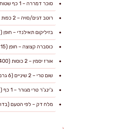
סוכר דמררה – 1 כף שטוחה (12 גרם, מאזן חריפות)
רוטב דגים/סויה – 2 כפות (30 מ"ל, לסויונים החלפה לסויה כהה)
בזיליקום תאילנדי – חופן (15 גרם, קצוץ גס – ניתן להחליף בנענע או בזיליקום רגיל אם אין בנמצא)
כוסברה קצוצה – חופן (15 גרם, לקישוט ולהגשה)
אורז יסמין – 2 כוסות (400 גרם, מגורר ומבושל לפי ההוראות)
שום טרי – 2 שיניים (6 גרם, קצוצות דק)
ג'ינג'ר טרי מגורר – 1 כף (10 גרם, מוסיף רעננות וחריפות עדינה)
מלח דק – לפי הטעם (בדרך