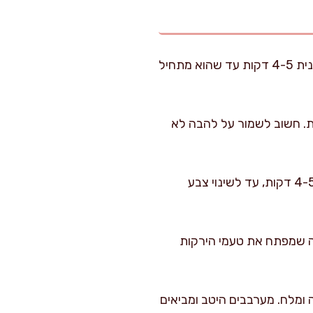
מחממים סיר רחב ושופכים פנימה את שמן הקוקוס. מוסיפים את הבצל ומטגנים על להבה בינונית 4-5 דקות עד שהוא מתחיל
ממות ארומות עזות. חשוב לשמור על להבה לא
מוסיפים את קוביות חזה העוף (או הטופו לגרסה צמחונית), וממשיכים לטגן תוך ערבוב במשך 4-5 דקות, עד לשינוי צבע
 דקות – זהו שלב השחמה עדינה שמפתח את טעמי הירקות
ה ומלח. מערבבים היטב ומביאים