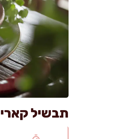
תבשיל קארי י