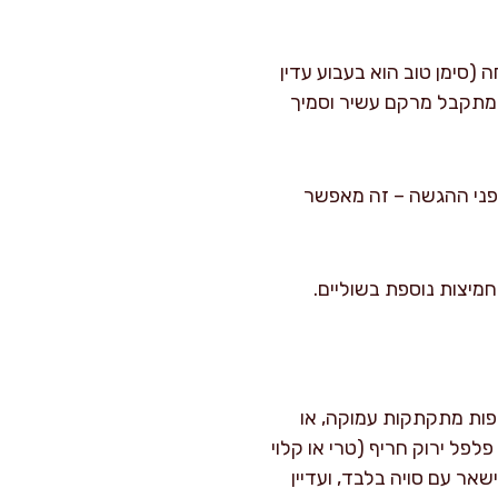
(סימן טוב הוא בעבוע עדין
 25-30 דקות ללא מכסה, תוך ערבוב אחת ל-7 דקות. כך מתקבל מרקם עשיר וסמיך
ום תאילנדי, מכבים את האש, ומניחים לתבשיל "לנוח" 5 דקות לפני ההגשה – זה מאפשר
חמיצות נוספת בשוליים.
יפות מתקתקות עמוקה, או
פל ירוק חריף (טרי או קלוי
אר עם סויה בלבד, ועדיין