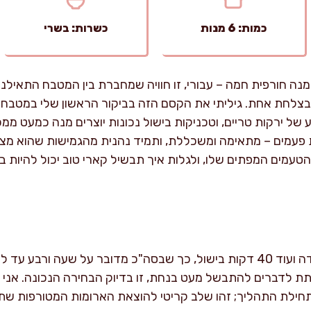
כמות: 6 מנות
כשרות: בשרי
 מנה חורפית חמה – עבורי, זו חוויה שמחברת בין המטבח התאיל
צלחת אחת. גיליתי את הקסם הזה בביקור הראשון שלי במטבח 
ע של ירקות טריים, וטכניקות בישול נכונות יוצרים מנה כמעט
ת פעמים – מתאימה ומשכללת, ותמיד נהנית מהגמישות שהוא מצי
הטעמים המפתים שלו, ולגלות איך תבשיל קארי טוב יכול להיו
ההכנה לוקחת כ-25 דקות עבודה ועוד 40 דקות בישול, כך שבסה"כ מדובר על שע
ת לדברים להתבשל מעט בנחת, זו בדיוק הבחירה הנכונה. אני 
תחילת התהליך; זהו שלב קריטי להוצאת הארומות המטורפות שת