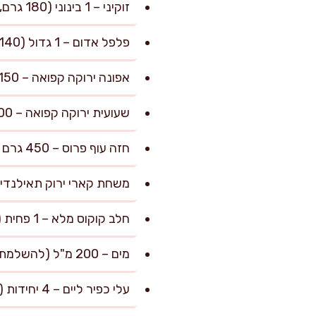
זוקיני – 1 בינוני (180 גרם, חתוך לקוביות בינוניות)
פלפל אדום – 1 גדול (140 גרם, פרוס לרצועות)
אפונה ירוקה קפואה – 150 גרם
שעועית ירוקה קפואה – 100 גרם (אפשר גם טרייה, קצות הגבעולים מוסרים)
חזה עוף פרוס – 450 גרם (ניתן להמיר בנתחי טופו לגרסה צמחונית)
משחת קארי ירוק תאילנדית – 3 כפות שטוחות (60 גרם, ניתן להשיג בחנויות מתמחות או חנו
חלב קוקוס מלא – 1 פחית (400 מ"ל)
מים – 200 מ"ל (להשלמת הנוזלים ולשליטה על הסמיכות)
עלי כפיר ליים – 4 יחידות (אפשר גם להוסיף גרידת ליים אם אין עלים טריים)