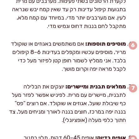
לקערת הרטובים בשתי פעימות. מערבבים עם מרית
בתנועות קיפול עדינות רק עד שאין קמח יבש שנראה
לעין. אם מערבבים יותר מדי, במיוחד עם קמח מלא,
מתקבל לחם בננות דחוס וגמיש מדי.
מוסיפים תוספות:
אם משתמשים באגוזים או שוקולד
מריר, מוסיפים עכשיו ומקפלים בעדינות 6–8 קיפולים
בלבד. אני ממליץ לשמור חופן קטן לפיזור מעל כדי
לקבל מראה יפה וקרום מושך.
ממלאים תבנית ומיישרים:
יוצקים את הבלילה
לתבנית, מיישרים עם מרית. לפיניש אפשר לפזר מעל
כף שיבולת שועל, אגוזים או שוקולד. אם רוצים “פס”
בננה יפה במרכז, חוצים בננה לאורך ומניחים מעל, צד
חתוך כלפי מעלה (אופציונלי).
אופים בדיוק:
אופים 45–60 דקות, תלוי בתנור