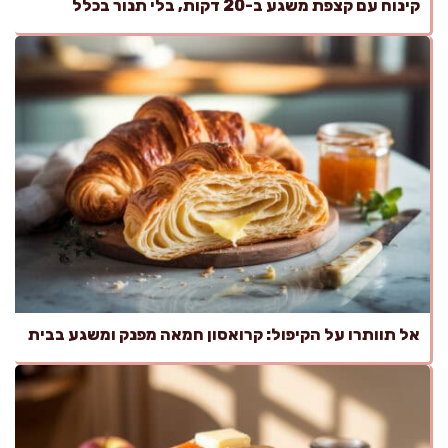
קינוח עם קצפת משגע ב-20 דקות, בלי תנור בכלל
אל תוותרו על הקיפול: קרואסון חמאה מפנק ומשגע בבית