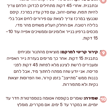
ובתבנית. אחרי 45 דקות מתחילים לבדוק: הלחם צריך
להיות תפוח, שחום-זהוב, עם סדק עדין במרכז. קיסם
שננעץ במרכז צריך לצאת עם פירורים לחים אבל בלי
בלילה רטובה. אם החלק העליון משחים מהר מדי,
מכסים ברפיון בנייר אלומיניום וממשיכים אפייה עוד 10–
15 דקות.
קירור קריטי למרקם:
מוציאים מהתנור ומניחים
בתבנית 15 דקות. אחר כך מרימים בעזרת נייר האפייה
ומעבירים לרשת לצינון מלא לפחות 45 דקות לפני
פריסה. אני יודע שזה מפתה לחתוך מיד, אבל לחם
בננות ממש “מתייצב” בזמן קירור, ואז הפרוסות יוצאות
נקיות ולא מתפוררות.
שמירה:
שומרים בקופסה אטומה בטמפרטורת חדר עד
יומיים, או במקרר עד 5 ימים. אם מקררים, מומלץ