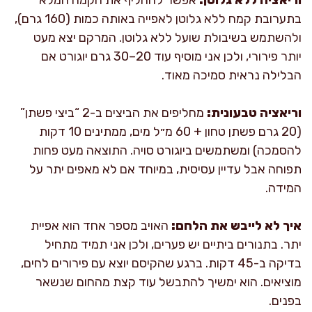
בתערובת קמח ללא גלוטן לאפייה באותה כמות (160 גרם),
ולהשתמש בשיבולת שועל ללא גלוטן. המרקם יצא מעט
יותר פירורי, ולכן אני מוסיף עוד 20–30 גרם יוגורט אם
הבלילה נראית סמיכה מאוד.
וריאציה טבעונית:
מחליפים את הביצים ב-2 “ביצי פשתן”
(20 גרם פשתן טחון + 60 מ״ל מים, ממתינים 10 דקות
להסמכה) ומשתמשים ביוגורט סויה. התוצאה מעט פחות
תפוחה אבל עדיין עסיסית, במיוחד אם לא מאפים יתר על
המידה.
איך לא לייבש את הלחם:
האויב מספר אחד הוא אפיית
יתר. בתנורים ביתיים יש פערים, ולכן אני תמיד מתחיל
בדיקה ב-45 דקות. ברגע שהקיסם יוצא עם פירורים לחים,
מוציאים. הוא ימשיך להתבשל עוד קצת מהחום שנשאר
בפנים.