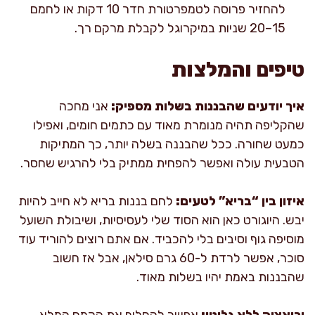
להחזיר פרוסה לטמפרטורת חדר 10 דקות או לחמם
15–20 שניות במיקרוגל לקבלת מרקם רך.
טיפים והמלצות
איך יודעים שהבננות בשלות מספיק:
אני מחכה
שהקליפה תהיה מנומרת מאוד עם כתמים חומים, ואפילו
כמעט שחורה. ככל שהבננה בשלה יותר, כך המתיקות
הטבעית עולה ואפשר להפחית ממתיק בלי להרגיש שחסר.
איזון בין “בריא” לטעים:
לחם בננות בריא לא חייב להיות
יבש. היוגורט כאן הוא הסוד שלי לעסיסיות, ושיבולת השועל
מוסיפה גוף וסיבים בלי להכביד. אם אתם רוצים להוריד עוד
סוכר, אפשר לרדת ל-60 גרם סילאן, אבל אז חשוב
שהבננות באמת יהיו בשלות מאוד.
וריאציה ללא גלוטן:
אפשר להחליף את הקמח המלא