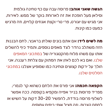
הגשה שאני אוהב:
פרוסה עבה עם כף טחינה גולמית
וסילאן מעל הופכת את זה לארוחת בוקר של ממש. לאירוח,
אני מגיש עם יוגורט, פרי טרי וקצת אגוזים קלויים, וזה מרגיש
כמעט כמו קינוח.
מה לשים ליד:
אם אתם בונים שולחן בראנץ׳, לחם הבננות
הזה משתלב נהדר לצד מאפים נוספים, ותמיד כיף להשלים
אותו עם משהו מלוח מהקטגוריה של
במתכוני המאפים
שלנו
. ואם בא לכם לאזן את המתוק עם צלחת רעננה, אני
הולך על ירקות קצוצים וטחינה כמו שמופיע אצלנו
במתכוני
הסלטים שלנו
.
הקפאה חכמה:
אני פורס את הלחם כשהוא קר לגמרי,
מפריד פרוסות בנייר אפייה ומקפיא בקופסה. ככה אפשר
לשלוף פרוסה בודדת, להפשיר 20–30 דקות על השיש או
לחמם קצרות, וזה מציל אותי בימים עמוסים.