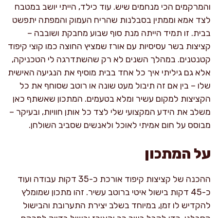
והמרקמים הכי מנחמים שיש. עוד כילד, הייתי יושב במטבח
לצד אמא וממתין בסבלנות שהריח העמוק והמפתה יתפשט
בבית. זו תמיד הייתה מנת סוף שבוע מחבקת ושובבה –
קציצות בשר עסיסיות עם אורז שמציץ החוצה כמו קוצי קיפוד
קטנטנים. במהלך השנים לא רק שהשתדרגה לי הטכניקה,
אלא גם גיליתי איך כל אחד בבית מוסיף את הנגיעה האישית
שלו – בין אם זה תיבול מעט שונה או רוטב שסוחף את כל
הקציצות למקום עשיר ומלא בטעמים. המתכון שאשתף כאן
משלב את הידע המקצועי שלי לצד כל אותן חוויות, ובעיקר –
מבוסס על חום אמיתי לאוכל ולאנשים שסביב השולחן.
על המתכון
ההכנה של קציצות קיפוד אורכת כ-35 דקות עבודה ועוד
כ-45 דקות בישול איטי ברוטב עשיר. זהו מתכון שמומלץ
להקדיש לו זמן, במיוחד בשלב יצירת התערובת והבישול