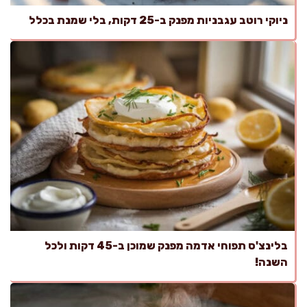
ניוקי רוטב עגבניות מפנק ב-25 דקות, בלי שמנת בכלל
בלינצ'ס תפוחי אדמה מפנק שמוכן ב-45 דקות ולכל
השנה!