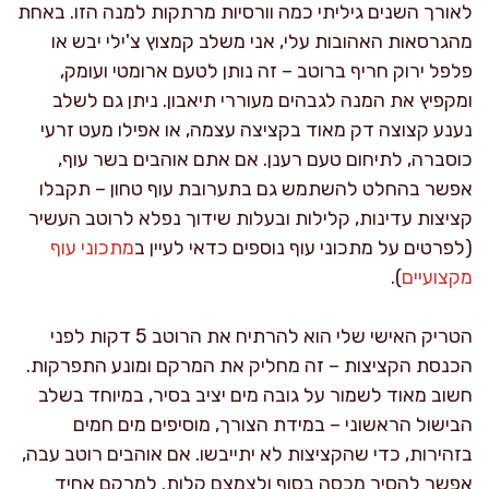
לאורך השנים גיליתי כמה וורסיות מרתקות למנה הזו. באחת
מהגרסאות האהובות עלי, אני משלב קמצוץ צ'ילי יבש או
פלפל ירוק חריף ברוטב – זה נותן לטעם ארומטי ועומק,
ומקפיץ את המנה לגבהים מעוררי תיאבון. ניתן גם לשלב
נענע קצוצה דק מאוד בקציצה עצמה, או אפילו מעט זרעי
כוסברה, לתיחום טעם רענן. אם אתם אוהבים בשר עוף,
אפשר בהחלט להשתמש גם בתערובת עוף טחון – תקבלו
קציצות עדינות, קלילות ובעלות שידוך נפלא לרוטב העשיר
(לפרטים על מתכוני עוף נוספים כדאי לעיין ב
מתכוני עוף
מקצועיים
).
הטריק האישי שלי הוא להרתיח את הרוטב 5 דקות לפני
הכנסת הקציצות – זה מחליק את המרקם ומונע התפרקות.
חשוב מאוד לשמור על גובה מים יציב בסיר, במיוחד בשלב
הבישול הראשוני – במידת הצורך, מוסיפים מים חמים
בזהירות, כדי שהקציצות לא יתייבשו. אם אוהבים רוטב עבה,
אפשר להסיר מכסה בסוף ולצמצם קלות. למרקם אחיד