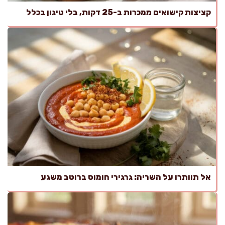
קציצות קישואים ממכרות ב-25 דקות, בלי טיגון בכלל
אל תוותרו על השריה: גרגירי חומוס ברוטב משגע