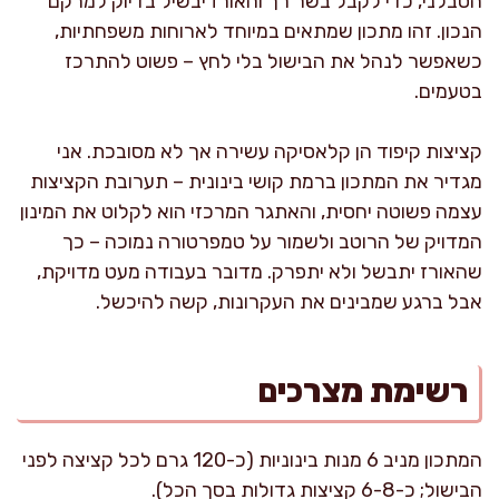
הסבלני, כדי לקבל בשר רך והאורז יבשיל בדיוק למרקם
הנכון. זהו מתכון שמתאים במיוחד לארוחות משפחתיות,
כשאפשר לנהל את הבישול בלי לחץ – פשוט להתרכז
בטעמים.
קציצות קיפוד הן קלאסיקה עשירה אך לא מסובכת. אני
מגדיר את המתכון ברמת קושי בינונית – תערובת הקציצות
עצמה פשוטה יחסית, והאתגר המרכזי הוא לקלוט את המינון
המדויק של הרוטב ולשמור על טמפרטורה נמוכה – כך
שהאורז יתבשל ולא יתפרק. מדובר בעבודה מעט מדויקת,
אבל ברגע שמבינים את העקרונות, קשה להיכשל.
רשימת מצרכים
המתכון מניב 6 מנות בינוניות (כ-120 גרם לכל קציצה לפני
הבישול; כ-6-8 קציצות גדולות בסך הכל).