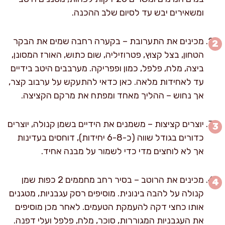
ומשאירים יבש עד לסיום שלב ההכנה.
מכינים את התערובת – בקערה רחבה שמים את הבקר
הטחון, בצל קצוץ, פטרוזיליה, שום כתוש, האורז המסונן,
ביצה, מלח, פלפל, כמון ופפריקה. מערבבים היטב בידיים
עד לאחידות מלאה. כאן כדאי להתעקש על ערבוב קצר,
אך נחוש – ההליך מאחד ומפתח את מרקם הקציצה.
יוצרים קציצות – משמנים את הידיים בשמן קנולה, יוצרים
כדורים בגודל שווה (כ-6-8 יחידות), דוחסים בעדינות
אך לא לוחצים מדי כדי לשמור על מבנה אחיד.
מכינים את הרוטב – בסיר רחב מחממים 2 כפות שמן
קנולה על להבה בינונית. מוסיפים רסק עגבניות, מטגנים
אותו כחצי דקה להעמקת הטעמים. לאחר מכן מוסיפים
את העגבניות המגוררות, סוכר, מלח, פלפל ועלי דפנה.