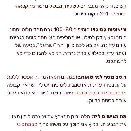
קשים, ורק אז מעבירים לשקית. מבשלים ישר מהקפאה
ומוסיפים 1–2 דקות בישול.
וריאציות למילוי:
מוסיפים 80–100 גרם תרד חלוט וסחוט
היטב וקצוץ דק למילוי, או מחליפים חצי מהריקוטה בגבינת
עיזים עדינה. אם בא לכם כיוון יותר “ישראלי”, נגיעה של
זעתר עדין במילוי עובדת נהדר, רק לא להגזים כדי לא
להשתלט.
רוטב נוסף למי שאוהב:
במקום חמאה מרווה אפשר ללכת
על עגבניות עדינות או שמנת לימונית. יש לי השראה קבועה
מ
במתכוני הרטבים שלנו
כשאני רוצה לשנות את האופי של
אותה פסטה בדיוק.
מה מגישים ליד:
סלט ירוק חמצמץ עם ויניגרט לימון מאזן
את הגבינות, ובקיץ אני הולך על משהו פריך מ
במתכוני