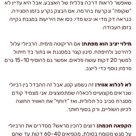
שאפשר לראות דרכה צללית של האצבע, אבל היא עדיין לא
“שקופה” ונקרעת בהרמה. אם הבצק נקרע בזמן הסגירה,
כנראה דק מדי או יבש מדי; כסו את היריעות במגבת נקייה
בזמן העבודה.
מילוי יציב הוא מפתח:
אם הריקוטה מימית, הרביולי עלול
להירטב ולהיפתח. סינון קצר במסננת או בתוך בד חיתול
למשך 20 דקות עושה פלאים. אפשר גם להוסיף 10–15 גרם
פרמזן נוסף כדי לייצב.
לא לכלוא אוויר:
זה נשמע קטן, אבל זה ההבדל בין רביולי
שנראים מקצועיים לכאלה שמתפוצצים. אני מצמיד קודם
מסגרת סביב כל תלולית, ואז “דוחף” את האוויר החוצה
לכיוון השוליים, ורק בסוף חותך.
הקפאה חכמה:
רוצים להכין מראש? מסדרים את הרביולי
על מגש מקומח בסולת, מקפיאים 40–60 דקות עד שהם