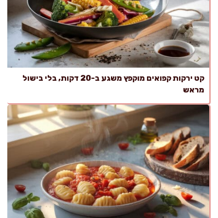
קט ירקות קפואים מוקפץ משגע ב-20 דקות, בלי בישול
מראש