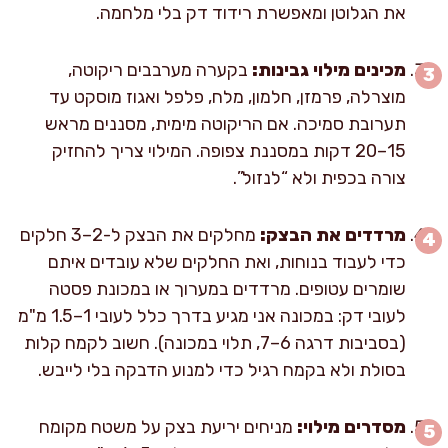
את הגלוטן ומאפשרת רידוד דק בלי מלחמה.
מכינים מילוי גבינות:
בקערה מערבבים ריקוטה,
מוצרלה, פרמזן, חלמון, מלח, פלפל ואגוז מוסקט עד
תערובת סמיכה. אם הריקוטה מימית, מסננים מראש
15–20 דקות במסננת צפופה. המילוי צריך להחזיק
צורה בכפית ולא “לנזול”.
מרדדים את הבצק:
מחלקים את הבצק ל-2–3 חלקים
כדי לעבוד בנוחות, ואת החלקים שלא עובדים איתם
שומרים עטופים. מרדדים במערוך או במכונת פסטה
לעובי דק: במכונה אני מגיע בדרך כלל לעובי 1–1.5 מ"מ
(בסביבות דרגה 6–7, תלוי במכונה). חשוב לקמח קלות
בסולת ולא בקמח רגיל כדי למנוע הדבקה בלי לייבש.
מסדרים מילוי:
מניחים יריעת בצק על משטח מקומח