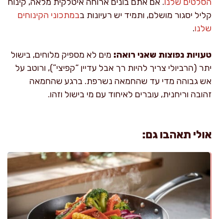
הסלטים שלנו
. אם אתם בונים ארוחה איטלקית מלאה, קינוח
קליל יסגור מושלם, ותמיד יש רעיונות ב
במתכוני הקינוחים
שלנו
.
טעויות נפוצות שאני רואה:
מים לא מספיק מלוחים, בישול
יתר (הרביולי צריך להיות רך אבל עדיין “קפיצי”), ורוטב על
אש גבוהה מדי עד שהחמאה נשרפת. ברגע שהחמאה
זהובה וריחנית, עוברים לאיחוד עם מי בישול וזהו.
אולי תאהבו גם: