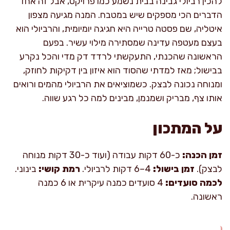
להכין רביולי גבינה בבית נשמע כמו פרויקט, אבל זה אחד
הדברים הכי מספקים שיש במטבח. המנה מגיעה מצפון
איטליה, שם פסטה טרייה היא חגיגה יומיומית, והרביולי הוא
בעצם מעטפה עדינה שמסתירה מילוי עשיר. בפעם
הראשונה שהכנתי, התעקשתי לרדד דק מדי והכל נקרע
בבישול; מאז למדתי שהסוד הוא איזון בין דקיקות לחוזק,
ומנוחה נכונה לבצק. כשמוציאים את הרביולי מהמים ורואים
אותו צף, מבריק ושמנמן, מבינים למה כל רגע שווה.
על המתכון
זמן הכנה:
כ-60 דקות עבודה (ועוד כ-30 דקות מנוחה
לבצק).
זמן בישול:
4–6 דקות לרביולי.
רמת קושי:
בינוני.
לכמה סועדים:
4 סועדים כמנה עיקרית או 6 כמנה
ראשונה.