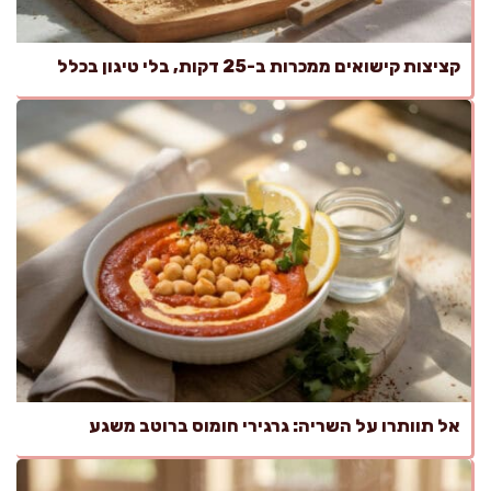
קציצות קישואים ממכרות ב-25 דקות, בלי טיגון בכלל
אל תוותרו על השריה: גרגירי חומוס ברוטב משגע