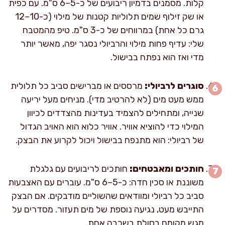
קלות. מסמנים בדמיון ריבועים של כ-5–6 ס"מ. עם כפית
או שק זילוף שמים תלוליות קטנות של מילוי (כ-10–12
גרם כל אחת) במרווחים של כ-3 ס"מ. טיפ מהמטבח
שלי: עדיף פחות מילוי והרביולי נסגר יפה, מאשר יותר
מדי ואז הוא נפתח בבישול.
סוגרים לרביולי:
מרססים או מברישים סביב כל תלולית
ממש מעט מים (לא להרטיב מדי). מניחים מעל יריעה
שנייה, ומתחילים להצמיד בעדינות מהצדדים לכיוון
המילוי כדי להוציא אוויר. אוויר כלוא הוא האויב הגדול
של רביולי: הוא מתנפח בבישול ויכול לקרוע את הבצק.
חותכים ומאבטחים:
חותכים לריבועים עם גלגלת
משוננת או סכין חדה: כ-5–6 ס"מ. עוברים עם האצבעות
סביב כל רביולי ומוודאים שהשוליים מודבקים. אם הבצק
התייבש מעט, נגיעה נוספת של מים תעזור. מסדרים על
מגש מקומח בסולת בשכבה אחת.